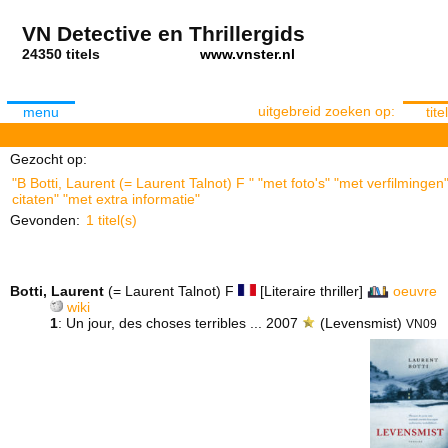
VN Detective en Thrillergids
24350 titels
www.vnster.nl
uitgebreid zoeken op:
menu
titel
Gezocht op:
"B Botti, Laurent (= Laurent Talnot) F " "met foto's" "met verfilming
citaten" "met extra informatie"
Gevonden:
1 titel(s)
Botti, Laurent
(= Laurent Talnot) F
[Literaire thriller]
oeuvre
wiki
1
: Un jour, des choses terribles ... 2007
(Levensmist)
VN09