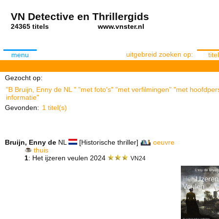
VN Detective en Thrillergids
24365 titels
www.vnster.nl
uitgebreid zoeken op:
menu
titel
Gezocht op:
"B Bruijn, Enny de NL " "met foto's" "met verfilmingen" "met hoofdpe
informatie"
Gevonden:
1 titel(s)
Bruijn, Enny de
NL
[Historische thriller]
oeuvre
thuis
1
: Het ijzeren veulen 2024
VN24