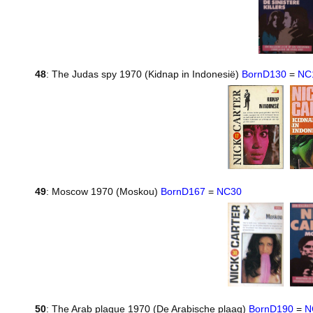
48
: The Judas spy 1970 (Kidnap in Indonesië)
BornD130
=
NC
49
: Moscow 1970 (Moskou)
BornD167
=
NC30
50
: The Arab plague 1970 (De Arabische plaag)
BornD190
=
N