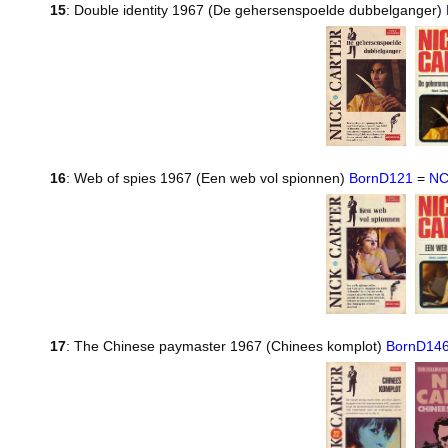
15
: Double identity 1967 (De gehersenspoelde dubbelganger)
16
: Web of spies 1967 (Een web vol spionnen)
BornD121
=
NC
17
: The Chinese paymaster 1967 (Chinees komplot)
BornD14