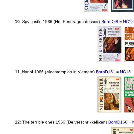
10
: Spy castle 1966 (Het Pendragon dossier)
BornD98
=
NC12
11
: Hanoi 1966 (Meesterspion in Vietnam)
BornD131
=
NC18
12
: The terrible ones 1966 (De verschrikkelijken)
BornD160
=