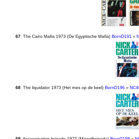
67
: The Cairo Mafia 1973 (De Egyptische Mafia)
BornD191
=
68
: The liquidator 1973 (Het mes op de keel)
BornD196
=
NC4
69
: Assassination brigade 1973 (Moordbrigade)
BornD198
=
N