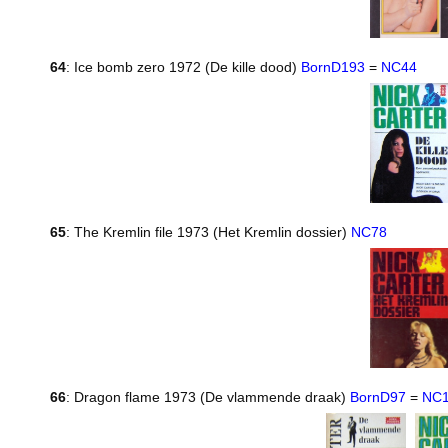
64
: Ice bomb zero 1972 (De kille dood)
BornD193
=
NC44
65
: The Kremlin file 1973 (Het Kremlin dossier)
NC78
66
: Dragon flame 1973 (De vlammende draak)
BornD97
=
NC