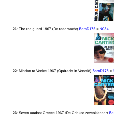
21
: The red guard 1967 (De rode wacht)
BornD175
=
NC34
22
: Mission to Venice 1967 (Opdracht in Venetië)
BornD178
=
23
: Seven against Greece 1967 (De Griekse zevenklapper)
Bo