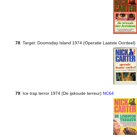
78
: Target: Doomsday Island 1974 (Operatie Laatste Oordeel)
79
: Ice trap terror 1974 (De ijskoude terreur)
NC64