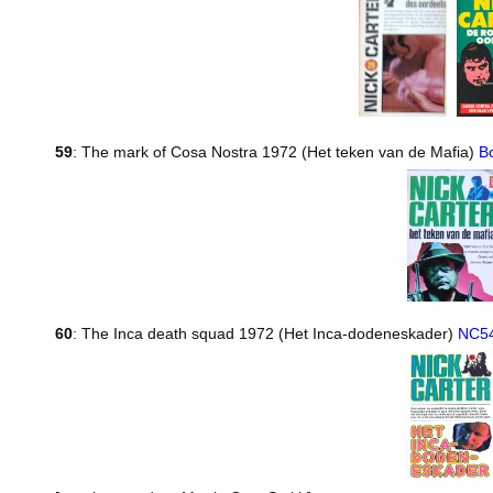
59
: The mark of Cosa Nostra 1972 (Het teken van de Mafia)
B
60
: The Inca death squad 1972 (Het Inca-dodeneskader)
NC5