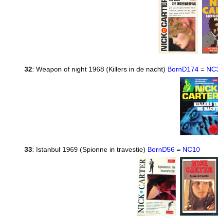
32
: Weapon of night 1968 (Killers in de nacht)
BornD174
=
NC
33
: Istanbul 1969 (Spionne in travestie)
BornD56
=
NC10