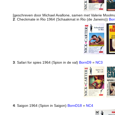
[geschreven door Michael Avallone, samen met Valerie Moolm
2
: Checkmate in Rio 1964 (Schaakmat in Rio (de Janeiro))
Bor
3
: Safari for spies 1964 (Spion in de val)
BornD9
=
NC3
4
: Saigon 1964 (Spion in Saigon)
BornD18
=
NC4