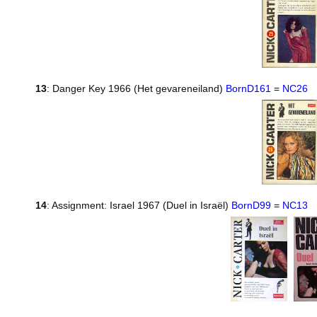
13
: Danger Key 1966 (Het gevareneiland)
BornD161
=
NC26
14
: Assignment: Israel 1967 (Duel in Israël)
BornD99
=
NC13