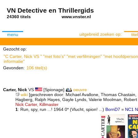
VN Detective en Thrillergids
24360 titels
www.vnster.nl
uitgebreid zoeken op:
menu
titel
Gezocht op:
"C Carter, Nick VS " "met foto's" "met verfilmingen" "met hoofdperson
informatie"
Gevonden:
106 titel(s)
Carter, Nick
VS
[Spionage]
oeuvre
wiki
[geschreven door: Michael Avallone, Thomas Chastain, Mi
Hagberg, Ralph Hayes, Gayle Lynds, Valerie Moolman, Robert J
Nick Carter, Killmaster
1
: Run, spy, run ...! 1964 0* (Vlucht, spion! ...)
BornD7
=
NC1
N