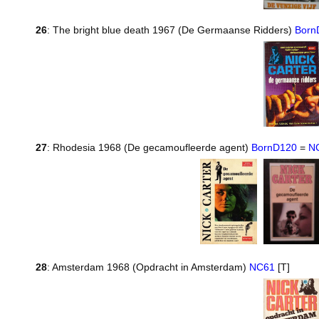
26
: The bright blue death 1967 (De Germaanse Ridders)
Born
27
: Rhodesia 1968 (De gecamoufleerde agent)
BornD120
=
N
28
: Amsterdam 1968 (Opdracht in Amsterdam)
NC61
[T]