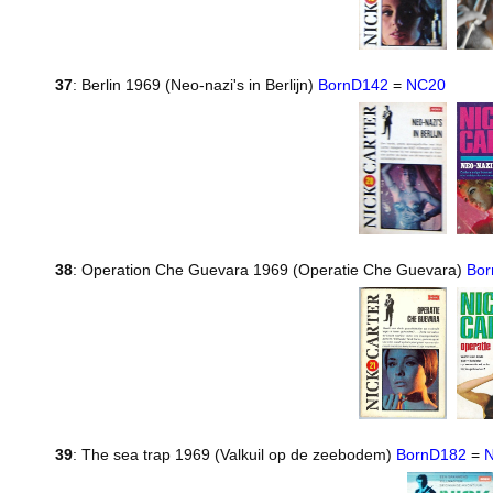
37
: Berlin 1969 (Neo-nazi's in Berlijn)
BornD142
=
NC20
38
: Operation Che Guevara 1969 (Operatie Che Guevara)
Bor
39
: The sea trap 1969 (Valkuil op de zeebodem)
BornD182
=