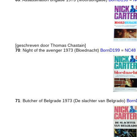
[geschreven door Thomas Chastain]
70
: Night of the avenger 1973 (Bloednacht)
BornD199
=
NC48
71
: Butcher of Belgrade 1973 (De slachter van Belgrado)
Born