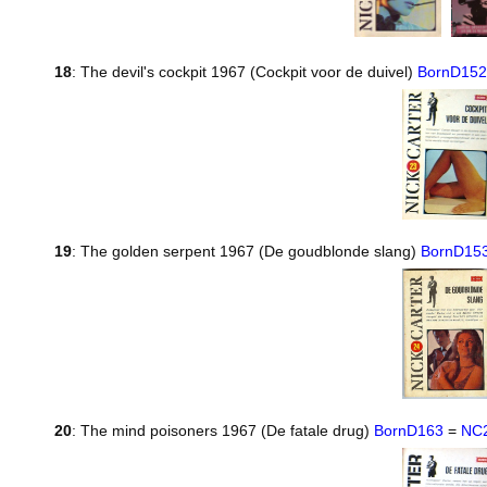
18
: The devil's cockpit 1967 (Cockpit voor de duivel)
BornD152
19
: The golden serpent 1967 (De goudblonde slang)
BornD15
20
: The mind poisoners 1967 (De fatale drug)
BornD163
=
NC