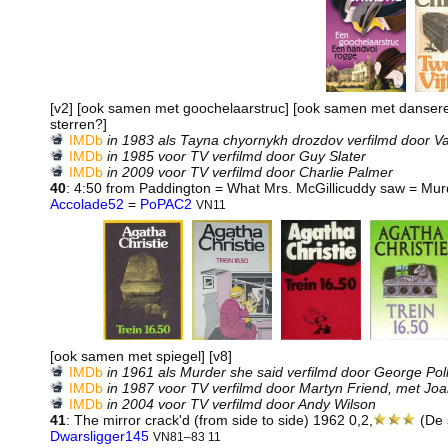
[v2] [ook samen met goochelaarstruc] [ook samen met danseres
sterren?]
IMDb
in 1983 als Tayna chyornykh drozdov verfilmd door V
IMDb
in 1985 voor TV verfilmd door Guy Slater
IMDb
in 2009 voor TV verfilmd door Charlie Palmer
40
: 4:50 from Paddington = What Mrs. McGillicuddy saw = Murd
Accolade52
=
PoPAC2
VN11
[ook samen met spiegel] [v8]
IMDb
in 1961 als Murder she said verfilmd door George Pol
IMDb
in 1987 voor TV verfilmd door Martyn Friend, met Jo
IMDb
in 2004 voor TV verfilmd door Andy Wilson
41
: The mirror crack'd (from side to side) 1962 0,2,
(De s
Dwarsligger145
VN81–83 11