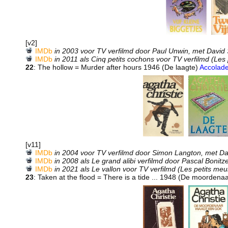
[v2]
IMDb
in 2003 voor TV verfilmd door Paul Unwin, met David
IMDb
in 2011 als Cinq petits cochons voor TV verfilmd (Les 
22
: The hollow = Murder after hours 1946 (De laagte)
Accolad
[v11]
IMDb
in 2004 voor TV verfilmd door Simon Langton, met D
IMDb
in 2008 als Le grand alibi verfilmd door Pascal Bonit
IMDb
in 2021 als Le vallon voor TV verfilmd (Les petits meu
23
: Taken at the flood = There is a tide ... 1948 (De moordena