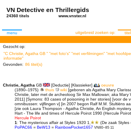
VN Detective en Thrillergids
24360 titels
www.vnster.nl
uitgebreid zoeken op:
menu
titel
Gezocht op:
"C Christie, Agatha GB " "met foto's" "met verfilmingen" "met hoofdp
informatie"
Gevonden:
86 titel(s)
Christie, Agatha
GB
[Deductie] [Klassieker]
oeuvre
(1890–1975)
thuis
wiki
[geboren als Agatha Mary Clarissa 
Christie, later met de archeoloog Sir Max Mallowan; aka Mary 
2011] [Symons: 83 cases of poisoning in her stories] [voor de ve
omnibussen: vijflingen v] [in 2007 begon Ralf M.M. Stultiëns a
[zie ook Laura Thompson - Agatha Christie, An English mystery 
Hart - The life and times of Hercule Poirot 1990 (Hercule Poiro
Hercule Poirot
1
: The mysterious affair at Styles 1920 1,
(De zaak Styles
PoPAC66
=
BeW13
=
RainbowPocket1657
VN80–85 11