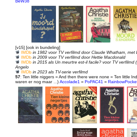
BeW38
[v15] [ook in bundeling]
IMDb
in 1982 voor TV verfilmd door Claude Whatham, met Bi
IMDb
in 2009 voor TV verfilmd door Hettie Macdonald
IMDb
in 2015 als Un meurtre est-il facile? voor TV verfilmd
Angelo
IMDb
in 2023 als TV-serie verfilmd
57
: Ten little niggers = And then there were none = Ten little I
waren er nog maar ...)
Accolade1
=
PoPAC41
=
RainbowPocke