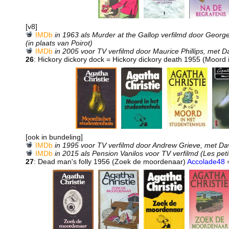
[v8]
IMDb
in 1963 als Murder at the Gallop verfilmd door Georg
(in plaats van Poirot)
IMDb
in 2005 voor TV verfilmd door Maurice Phillips, met D
26
: Hickory dickory dock = Hickory dickory death 1955 (Moord 
[ook in bundeling]
IMDb
in 1995 voor TV verfilmd door Andrew Grieve, met Da
IMDb
in 2015 als Pension Vanilos voor TV verfilmd (Les pet
27
: Dead man's folly 1956 (Zoek de moordenaar)
Accolade48