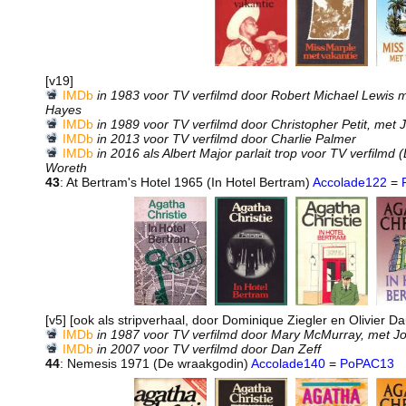
[v19]
IMDb
in 1983 voor TV verfilmd door Robert Michael Lewis
Hayes
IMDb
in 1989 voor TV verfilmd door Christopher Petit, met
IMDb
in 2013 voor TV verfilmd door Charlie Palmer
IMDb
in 2016 als Albert Major parlait trop voor TV verfilmd 
Woreth
43
: At Bertram's Hotel 1965 (In Hotel Bertram)
Accolade122
=
[v5] [ook als stripverhaal, door Dominique Ziegler en Olivier D
IMDb
in 1987 voor TV verfilmd door Mary McMurray, met J
IMDb
in 2007 voor TV verfilmd door Dan Zeff
44
: Nemesis 1971 (De wraakgodin)
Accolade140
=
PoPAC13