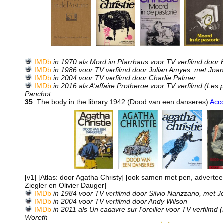
IMDb
in 1970 als Mord im Pfarrhaus voor TV verfilmd door
IMDb
in 1986 voor TV verfilmd door Julian Amyes, met Joa
IMDb
in 2004 voor TV verfilmd door Charlie Palmer
IMDb
in 2016 als A'affaire Protheroe voor TV verfilmd (Les p
Panchot
35
: The body in the library 1942 (Dood van een danseres)
Acc
[v1] [Atlas: door Agatha Christy] [ook samen met pen, advertee
Ziegler en Olivier Dauger]
IMDb
in 1984 voor TV verfilmd door Silvio Narizzano, met 
IMDb
in 2004 voor TV verfilmd door Andy Wilson
IMDb
in 2011 als Un cadavre sur l'oreiller voor TV verfilmd 
Woreth