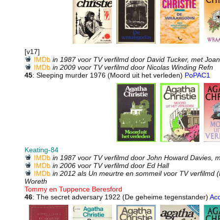
[v17]
IMDb
in 1987 voor TV verfilmd door David Tucker, met Joa
IMDb
in 2009 voor TV verfilmd door Nicolas Winding Refn
45
: Sleeping murder 1976 (Moord uit het verleden)
PoPAC1
Keating-84
IMDb
in 1987 voor TV verfilmd door John Howard Davies, 
IMDb
in 2006 voor TV verfilmd door Ed Hall
IMDb
in 2012 als Un meurtre en sommeil voor TV verfilmd (L
Woreth
Tommy en Tuppence Beresford
46
: The secret adversary 1922 (De geheime tegenstander)
Ac