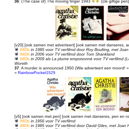
36
: (The case of) The moving finger 1943
(De giftige pen
[v20] [ook samen met adverteert] [ook samen met danseres, ad
IMDb
in 1985 voor TV verfilmd door Roy Boulting, met Joan
IMDb
in 2006 voor TV verfilmd door Tom Shankland
IMDb
in 2009 als La plume empoisonné voor TV verfilmd (Le
Woreth
37
: A murder is announced 1950 (Wie adverteert een moord!
=
RainbowPocket1529
[v5] [ook samen met pen] [ook samen met danseres, pen en r
IMDb
in 1956 voor TV verfilmd
IMDb
in 1985 voor TV verfilmd door David Giles, met Joan 