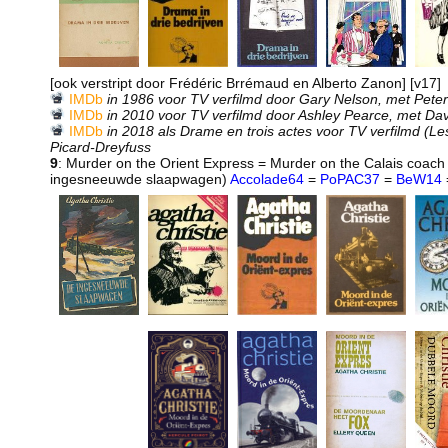
[ook verstript door Frédéric Brrémaud en Alberto Zanon] [v17]
IMDb
in 1986 voor TV verfilmd door Gary Nelson, met Peter
IMDb
in 2010 voor TV verfilmd door Ashley Pearce, met Da
IMDb
in 2018 als Drame en trois actes voor TV verfilmd (Les
Picard-Dreyfuss
9
: Murder on the Orient Express = Murder on the Calais coach
ingesneeuwde slaapwagen)
Accolade64
=
PoPAC37
=
BeW14