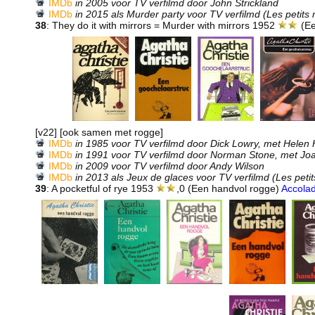
IMDb
in 2005 voor TV verfilmd door John Strickland
IMDb
in 2015 als Murder party voor TV verfilmd (Les petits
38
: They do it with mirrors = Murder with mirrors 1952
(Ee
[v22] [ook samen met rogge]
IMDb
in 1985 voor TV verfilmd door Dick Lowry, met Helen
IMDb
in 1991 voor TV verfilmd door Norman Stone, met Jo
IMDb
in 2009 voor TV verfilmd door Andy Wilson
IMDb
in 2013 als Jeux de glaces voor TV verfilmd (Les peti
39
: A pocketful of rye 1953
,0 (Een handvol rogge)
Accola