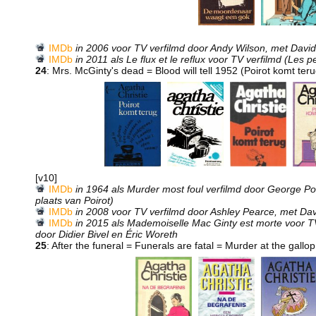
IMDb
in 2006 voor TV verfilmd door Andy Wilson, met Davi
IMDb
in 2011 als Le flux et le reflux voor TV verfilmd (Les 
24
: Mrs. McGinty's dead = Blood will tell 1952 (Poirot komt ter
[v10]
IMDb
in 1964 als Murder most foul verfilmd door George Po
plaats van Poirot)
IMDb
in 2008 voor TV verfilmd door Ashley Pearce, met Da
IMDb
in 2015 als Mademoiselle Mac Ginty est morte voor TV 
door Didier Bivel en Éric Woreth
25
: After the funeral = Funerals are fatal = Murder at the gall