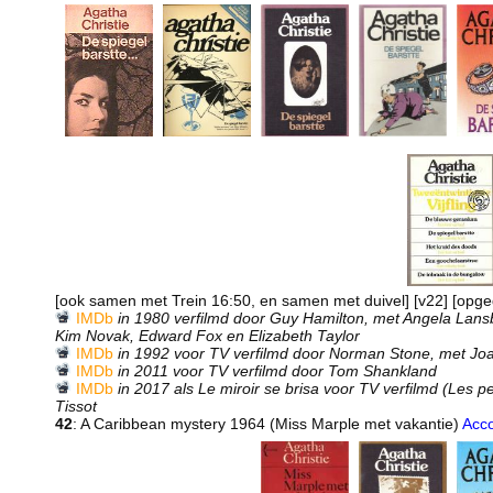
[ook samen met Trein 16:50, en samen met duivel] [v22] [opg
IMDb
in 1980 verfilmd door Guy Hamilton, met Angela Lans
Kim Novak, Edward Fox en Elizabeth Taylor
IMDb
in 1992 voor TV verfilmd door Norman Stone, met Jo
IMDb
in 2011 voor TV verfilmd door Tom Shankland
IMDb
in 2017 als Le miroir se brisa voor TV verfilmd (Les p
Tissot
42
: A Caribbean mystery 1964 (Miss Marple met vakantie)
Acc