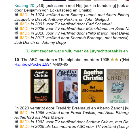
Keating-20
[v19] [ook samen met Nijl] [ook in bundeling] [ook al
door Benjamin von Eckartsberg en Chaiko]
IMDb
in 1974 verfilmd door Sidney Lumet, met Albert Finne
Jacqueline Bisset, Anthony Perkins en John Gielgud
IMDb
in 2001 voor TV verfilmd door Carl Schenkel
IMDb
in 2006 voor TV verfilmd door Mike Adams en Scott N
IMDb
in 2010 voor TV verfilmd door Philip Martin, met Davi
IMDb
in 2017 verfilmd door Kenneth Branagh, met hemzelf, 
Judi Dench en Johnny Depp
'U kunt zeggen wat u wilt, maar de juryrechtspraak is en 
10
: The ABC murders = The alphabet murders 1935
((Het
RainbowPocket1594
VN80–85
[in 2020 verstript door Frédéric Brrémaud en Alberto Zanon] [v
IMDb
in 1965 verfilmd door Frank Tashlin, met Anita Ekbe
Rutherford als Miss Marple
IMDb
in 1992 voor TV verfilmd door Andrew Grieve, met Da
IMDb
in 2009 als Les meurtres ABC voor TV verfilmd (Les pe