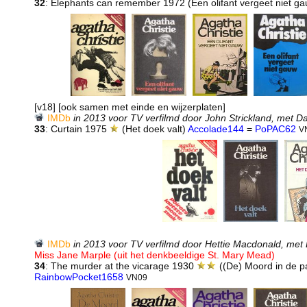
32
: Elephants can remember 1972 (Een olifant vergeet niet g
[v18] [ook samen met einde en wijzerplaten]
IMDb
in 2013 voor TV verfilmd door John Strickland, met D
33
: Curtain 1975
(Het doek valt)
Accolade144
=
PoPAC62
V
IMDb
in 2013 voor TV verfilmd door Hettie Macdonald, met
Miss Jane Marple (uit het denkbeeldige St. Mary Mead)
34
: The murder at the vicarage 1930
((De) Moord in de p
RainbowPocket1658
VN09