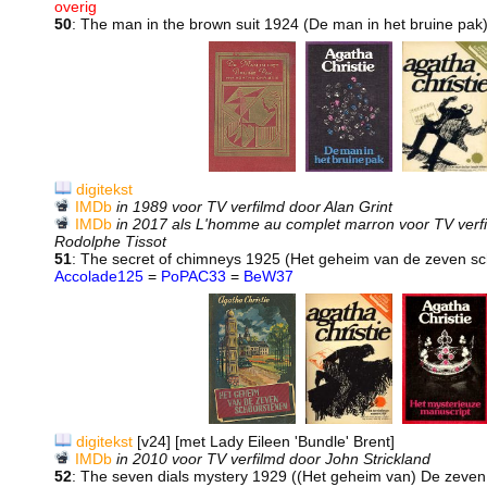
overig
50
: The man in the brown suit 1924 (De man in het bruine pak
digitekst
IMDb
in 1989 voor TV verfilmd door Alan Grint
IMDb
in 2017 als L'homme au complet marron voor TV verfil
Rodolphe Tissot
51
: The secret of chimneys 1925 (Het geheim van de zeven s
Accolade125
=
PoPAC33
=
BeW37
digitekst
[v24] [met Lady Eileen 'Bundle' Brent]
IMDb
in 2010 voor TV verfilmd door John Strickland
52
: The seven dials mystery 1929 ((Het geheim van) De zeven 