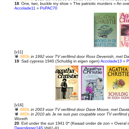
18
: One, two, buckle my shoe = The patriotic murders = An ov
Accolade11
=
PoPAC70
[v11]
IMDb
in 1992 voor TV verfilmd door Ross Devenish, met Da
19
: Sad cypress 1940 (Schuldig in eigen ogen)
Accolade13
=
P
[v16]
IMDb
in 2003 voor TV verfilmd door Dave Moore, met Davi
IMDb
in 2010 als Je ne suis pas coupable voor TV verfilmd (
Woreth
20
: Evil under the sun 1941 0* (Kwaad onder de zon = Overal i
Dwarsligger145
VN82–83