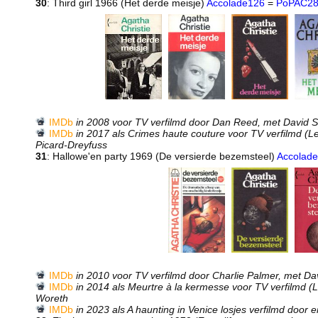
30
: Third girl 1966 (Het derde meisje)
Accolade126
=
PoPAC2
IMDb
in 2008 voor TV verfilmd door Dan Reed, met David 
IMDb
in 2017 als Crimes haute couture voor TV verfilmd (Le
Picard-Dreyfuss
31
: Hallowe'en party 1969 (De versierde bezemsteel)
Accolad
IMDb
in 2010 voor TV verfilmd door Charlie Palmer, met Da
IMDb
in 2014 als Meurtre à la kermesse voor TV verfilmd (L
Woreth
IMDb
in 2023 als A haunting in Venice losjes verfilmd doo