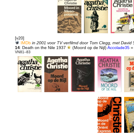
[v20]
IMDb
in 2001 voor TV verfilmd door Tom Clegg, met David 
14
: Death on the Nile 1937
(Moord op de Nijl)
Accolade35
VN81–83