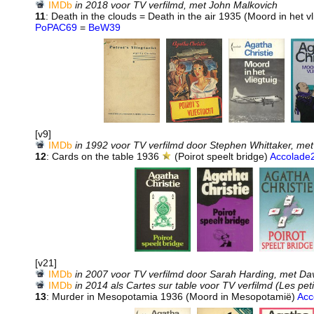
IMDb
in 2018 voor TV verfilmd, met John Malkovich
11
: Death in the clouds = Death in the air 1935 (Moord in het vli
PoPAC69
=
BeW39
[v9]
IMDb
in 1992 voor TV verfilmd door Stephen Whittaker, me
12
: Cards on the table 1936
(Poirot speelt bridge)
Accolade
[v21]
IMDb
in 2007 voor TV verfilmd door Sarah Harding, met Da
IMDb
in 2014 als Cartes sur table voor TV verfilmd (Les pet
13
: Murder in Mesopotamia 1936 (Moord in Mesopotamië)
Acc