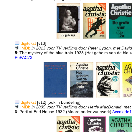
digitekst
[v13]
IMDb
in 2013 voor TV verfilmd door Peter Lydon, met Davi
5
: The mystery of the blue train 1928 (Het geheim van de blauw
PoPAC73
digitekst
[v12] [ook in bundeling]
IMDb
in 2005 voor TV verfilmd door Hettie MacDonald, met
6
: Peril at End House 1932 (Moord onder vuurwerk)
Accolade1