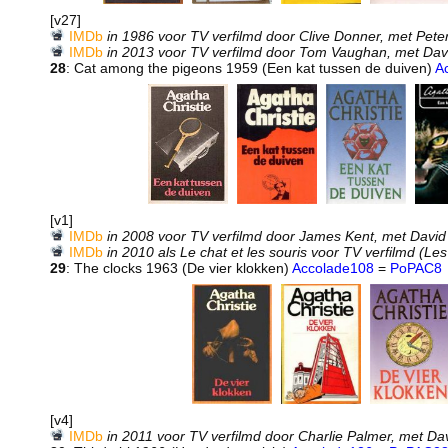
[v27]
IMDb
in 1986 voor TV verfilmd door Clive Donner, met Pete
IMDb
in 2013 voor TV verfilmd door Tom Vaughan, met Dav
28
: Cat among the pigeons 1959 (Een kat tussen de duiven)
A
[v1]
IMDb
in 2008 voor TV verfilmd door James Kent, met David
IMDb
in 2010 als Le chat et les souris voor TV verfilmd (Le
29
: The clocks 1963 (De vier klokken)
Accolade108
=
PoPAC8
[v4]
IMDb
in 2011 voor TV verfilmd door Charlie Palmer, met Da