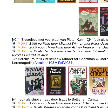
[v24] [Sleutelbos met voorplaat van Pieter Kuhn, QN] [ook als 
IMDb
in 1988 verfilmd door Michael Winner, met Peter Usti
IMDb
in 2009 voor TV verfilmd door Ashley Pearce, met Da
IMDb
in 2019 als Rendez-vous avec la mort voor TV verfilmd
Nicolas Picard-Dreyfuss
17
: Hercule Poirot's Christmas = Murder for Christmas = A hol
Kersttragedie)
Accolade103
=
PoPAC61
[v4] [ook als stripverhaal, door Isabelle Bottier en Callixte]
IMDb
in 1995 voor TV verfilmd door Edward Bennett, met D
IMDb
in 2018 als Meutres en solde voor TV verfilmd (Les pet