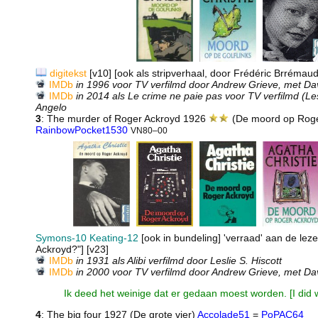
digitekst
[v10] [ook als stripverhaal, door Frédéric Brrémau
IMDb
in 1996 voor TV verfilmd door Andrew Grieve, met Da
IMDb
in 2014 als Le crime ne paie pas voor TV verfilmd (Le
Angelo
3
: The murder of Roger Ackroyd 1926
(De moord op Roge
RainbowPocket1530
VN80–00
Symons-10
Keating-12
[ook in bundeling] 'verraad' aan de le
Ackroyd?"] [v23]
IMDb
in 1931 als Alibi verfilmd door Leslie S. Hiscott
IMDb
in 2000 voor TV verfilmd door Andrew Grieve, met Da
Ik deed het weinige dat er gedaan moest worden. [I did wh
4
: The big four 1927 (De grote vier)
Accolade51
=
PoPAC64