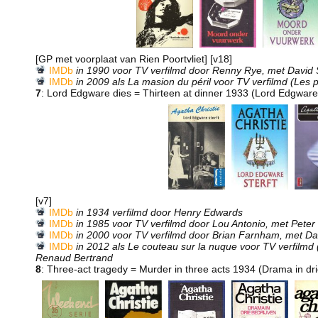
[GP met voorplaat van Rien Poortvliet] [v18]
IMDb
in 1990 voor TV verfilmd door Renny Rye, met David
IMDb
in 2009 als La masion du péril voor TV verfilmd (Les 
7
: Lord Edgware dies = Thirteen at dinner 1933 (Lord Edgware 
[v7]
IMDb
in 1934 verfilmd door Henry Edwards
IMDb
in 1985 voor TV verfilmd door Lou Antonio, met Pete
IMDb
in 2000 voor TV verfilmd door Brian Farnham, met Da
IMDb
in 2012 als Le couteau sur la nuque voor TV verfilmd 
Renaud Bertrand
8
: Three-act tragedy = Murder in three acts 1934 (Drama in dr