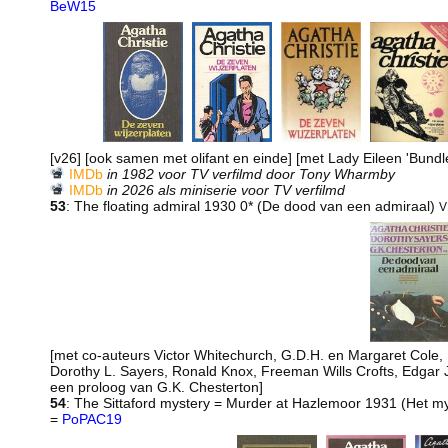
BeW15
[v26] [ook samen met olifant en einde] [met Lady Eileen 'Bundle
IMDb
in 1982 voor TV verfilmd door Tony Wharmby
IMDb
in 2026 als miniserie voor TV verfilmd
53
: The floating admiral 1930 0* (De dood van een admiraal)
V
[met co-auteurs Victor Whitechurch, G.D.H. en Margaret Cole
Dorothy L. Sayers, Ronald Knox, Freeman Wills Crofts, Edgar
een proloog van G.K. Chesterton]
54
: The Sittaford mystery = Murder at Hazlemoor 1931 (Het myst
=
PoPAC19