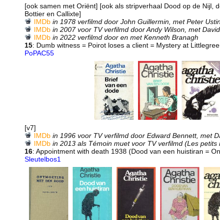
[ook samen met Oriënt] [ook als stripverhaal Dood op de Nijl, do
Bottier en Callixte]
IMDb
in 1978 verfilmd door John Guillermin, met Peter Ust
IMDb
in 2007 voor TV verfilmd door Andy Wilson, met Davi
IMDb
in 2022 verfilmd door en met Kenneth Branagh
15
: Dumb witness = Poirot loses a client = Mystery at Littleg
PoPAC55
[v7]
IMDb
in 1996 voor TV verfilmd door Edward Bennett, met D
IMDb
in 2013 als Témoin muet voor TV verfilmd (Les petits
16
: Appointment with death 1938 (Dood van een huistiran = 
Sleutelbos1