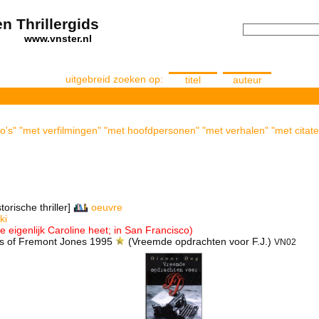
n Thrillergids
els
www.vnster.nl
uitgebreid zoeken op:
titel
auteur
o's" "met verfilmingen" "met hoofdpersonen" "met verhalen" "met citate
torische thriller]
oeuvre
ki
 eigenlijk Caroline heet; in San Francisco)
les of Fremont Jones 1995
(Vreemde opdrachten voor F.J.)
VN02