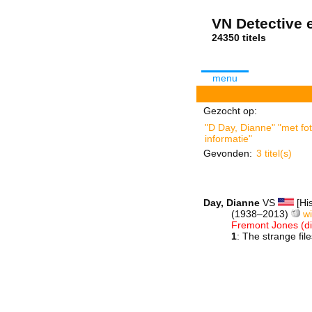
VN Detective e
24350 tit
menu
Gezocht op:
"D Day, Dianne" "met fot
informatie"
Gevonden:
3 titel(s)
Day, Dianne
VS
[His
(1938–2013)
wi
Fremont Jones (die
1
: The strange fi