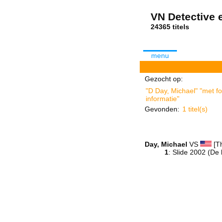
VN Detective e
24365 tit
menu
Gezocht op:
"D Day, Michael" "met fo
informatie"
Gevonden:
1 titel(s)
Day, Michael
VS
[Th
1
: Slide 2002 (De 