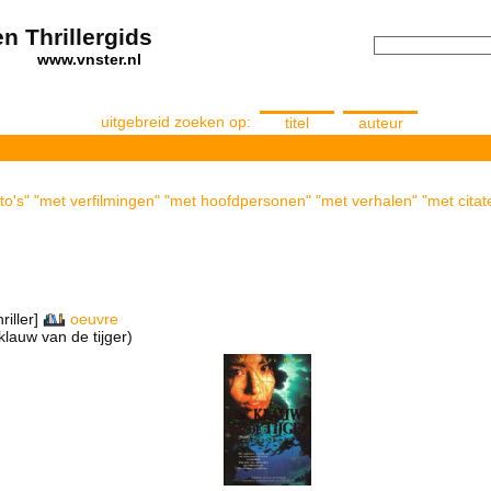
n Thrillergids
els
www.vnster.nl
uitgebreid zoeken op:
titel
auteur
to's" "met verfilmingen" "met hoofdpersonen" "met verhalen" "met citat
riller]
oeuvre
klauw van de tijger)