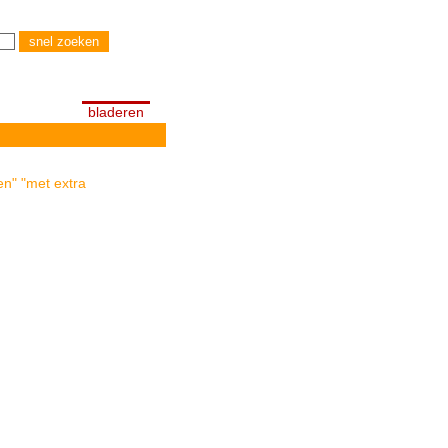
bladeren
en" "met extra