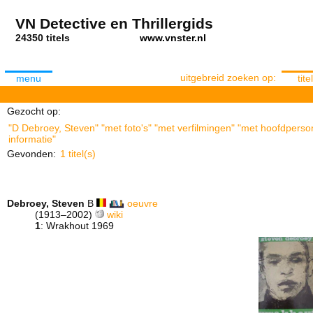
VN Detective en Thrillergids
24350 titels
www.vnster.nl
uitgebreid zoeken op:
menu
titel
Gezocht op:
"D Debroey, Steven" "met foto's" "met verfilmingen" "met hoofdperso
informatie"
Gevonden:
1 titel(s)
Debroey, Steven
B
oeuvre
(1913–2002)
wiki
1
: Wrakhout 1969