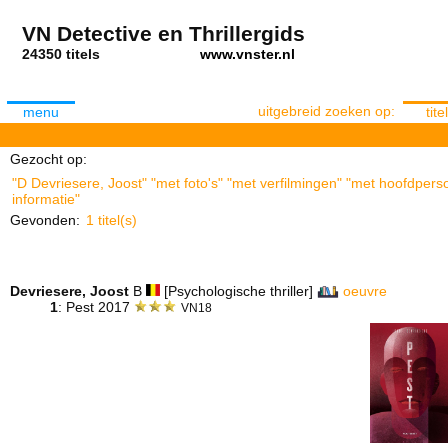
VN Detective en Thrillergids
24350 titels
www.vnster.nl
uitgebreid zoeken op:
menu
titel
Gezocht op:
"D Devriesere, Joost" "met foto's" "met verfilmingen" "met hoofdpers
informatie"
Gevonden:
1 titel(s)
Devriesere, Joost
B
[Psychologische thriller]
oeuvre
1
: Pest 2017
VN18