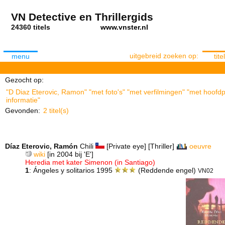
VN Detective en Thrillergids
24360 titels
www.vnster.nl
uitgebreid zoeken op:
menu
titel
Gezocht op:
"D Diaz Eterovic, Ramon" "met foto's" "met verfilmingen" "met hoofd
informatie"
Gevonden:
2 titel(s)
Díaz Eterovic, Ramón
Chili
[Private eye] [Thriller]
oeuvre
wiki
[in 2004 bij 'E']
Heredia met kater Simenon (in Santiago)
1
: Ángeles y solitarios 1995
(Reddende engel)
VN02