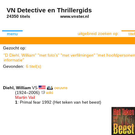
VN Detective en Thrillergids
24350 titels
www.vnster.nl
uitgebreid zoeken op:
menu
titel
Gezocht op:
"D Diehl, William" "met foto's" "met verfilmingen" "met hoofdpersonen
informatie"
Gevonden:
6 titel(s)
Diehl, William
VS
oeuvre
(1924–2006)
wiki
Martin Vail
1
: Primal fear 1992 (Het teken van het beest)