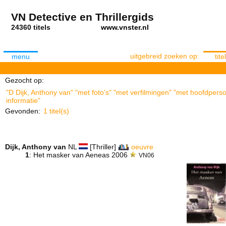
VN Detective en Thrillergids
24360 titels
www.vnster.nl
uitgebreid zoeken op:
menu
titel
Gezocht op:
"D Dijk, Anthony van" "met foto's" "met verfilmingen" "met hoofdpers
informatie"
Gevonden:
1 titel(s)
Dijk, Anthony van
NL
[Thriller]
oeuvre
1
: Het masker van Aeneas 2006
VN06