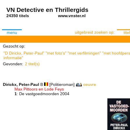
VN Detective en Thrillergids
24350 titels
www.vnster.nl
uitgebreid zoeken op:
menu
titel
Gezocht op:
"D Dirickx, Peter-Paul" "met foto's" "met verfilmingen" "met hoofdper
informatie"
Gevonden:
2 titel(s)
Dirickx, Peter-Paul
B
[Politieroman]
oeuvre
Max Pittoors en Lode Feys
1
: De vastgoedmoorden 2004