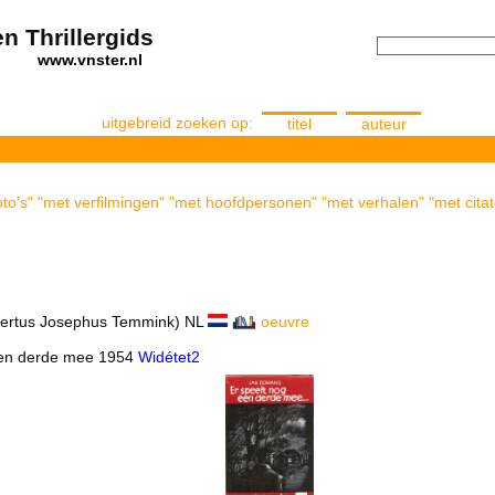
n Thrillergids
els
www.vnster.nl
uitgebreid zoeken op:
titel
auteur
to's" "met verfilmingen" "met hoofdpersonen" "met verhalen" "met citat
bertus Josephus Temmink) NL
oeuvre
 een derde mee 1954
Widétet2