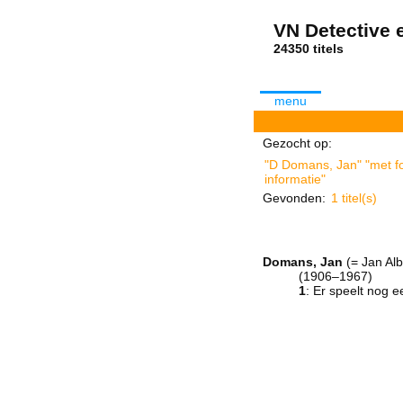
VN Detective e
24350 tit
menu
Gezocht op:
"D Domans, Jan" "met fo
informatie"
Gevonden:
1 titel(s)
Domans, Jan
(= Jan Al
(1906–1967)
1
: Er speelt nog