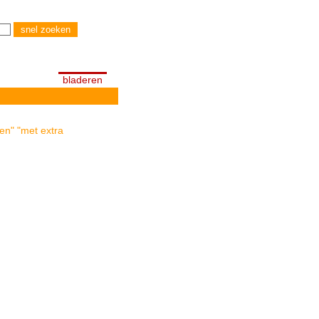
bladeren
en" "met extra