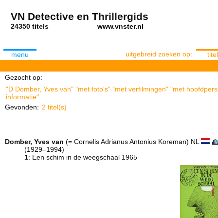
VN Detective en Thrillergids
24350 titels
www.vnster.nl
uitgebreid zoeken op:
menu
titel
Gezocht op:
"D Domber, Yves van" "met foto's" "met verfilmingen" "met hoofdpers
informatie"
Gevonden:
2 titel(s)
Domber, Yves van
(= Cornelis Adrianus Antonius Koreman) NL
(1929–1994)
1
: Een schim in de weegschaal 1965