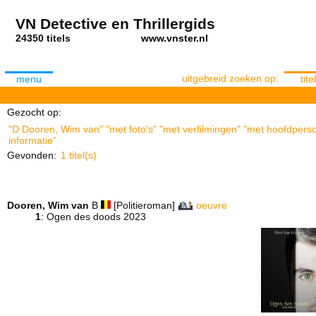
VN Detective en Thrillergids
24350 titels
www.vnster.nl
uitgebreid zoeken op:
menu
titel
Gezocht op:
"D Dooren, Wim van" "met foto's" "met verfilmingen" "met hoofdperso
informatie"
Gevonden:
1 titel(s)
Dooren, Wim van
B
[Politieroman]
oeuvre
1
: Ogen des doods 2023