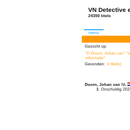
VN Detective e
24350 tit
menu
Gezocht op:
"D Doorn, Johan van" "m
informatie"
Gevonden:
4 titel(s)
Doorn, Johan van
NL
1
: Onschuldig 20