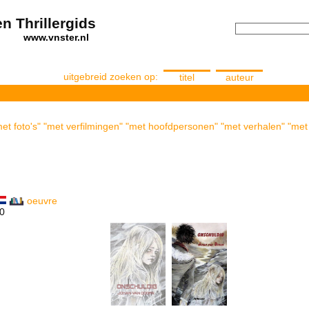
n Thrillergids
els
www.vnster.nl
uitgebreid zoeken op:
titel
auteur
et foto's" "met verfilmingen" "met hoofdpersonen" "met verhalen" "met 
oeuvre
20