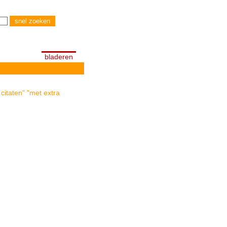
bladeren
citaten" "met extra