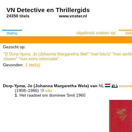
VN Detective en Thrillergids
24350 titels
www.vnster.nl
uitgebreid zoeken op:
menu
titel
Gezocht op:
"D Dorp-Ypma, Jo (Johanna Margaretha Wel" "met foto's" "met verfi
citaten" "met extra informatie"
Gevonden:
1 titel(s)
Dorp-Ypma, Jo (Johanna Margaretha Wela) van
NL
oeuvre
(1908–1986)
wiki
1
: Het raadsel om dominee Smit 1960