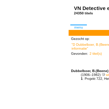
VN Detective e
24350 tit
menu
Gezocht op:
"D Dubbelboer, B.(Beene
informatie"
Gevonden:
2 titel(s)
Dubbelboer, B.(Beene)
(1906–1982)
wi
1
: Projekt 722, 