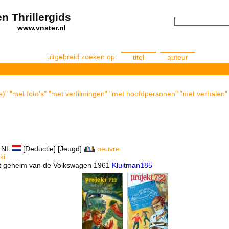
n Thrillergids
els
www.vnster.nl
uitgebreid zoeken op:
titel
auteur
)" "met foto's" "met verfilmingen" "met hoofdpersonen" "met verhalen" 
NL
[Deductie] [Jeugd]
oeuvre
ki
Het geheim van de Volkswagen 1961
Kluitman185