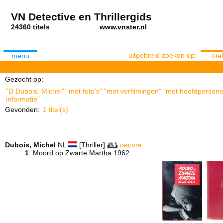
VN Detective en Thrillergids
24360 titels
www.vnster.nl
uitgebreid zoeken op:
menu
titel
Gezocht op:
"D Dubois, Michel" "met foto's" "met verfilmingen" "met hoofdpersone
informatie"
Gevonden:
1 titel(s)
Dubois, Michel
NL
[Thriller]
oeuvre
1
: Moord op Zwarte Martha 1962