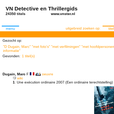
VN Detective en Thrillergids
24350 titels
www.vnster.nl
uitgebreid zoeken op:
menu
titel
Gezocht op:
"D Dugain, Marc" "met foto's" "met verfilmingen" "met hoofdpersonen"
informatie"
Gevonden:
1 titel(s)
Dugain, Marc
F
oeuvre
wiki
1
: Une exécution ordinaire 2007 (Een ordinaire terechtstelling)