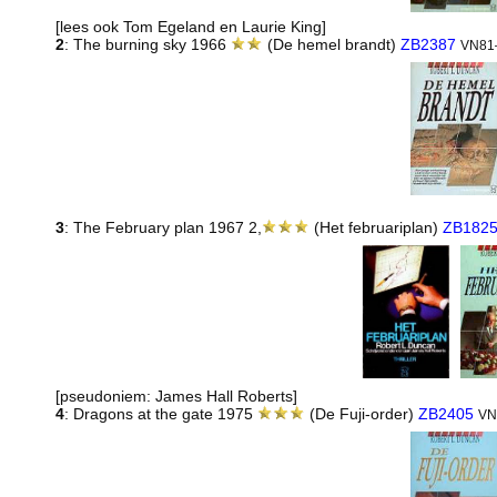
[lees ook Tom Egeland en Laurie King]
2
: The burning sky 1966
(De hemel brandt)
ZB2387
VN81
3
: The February plan 1967 2,
(Het februariplan)
ZB182
[pseudoniem: James Hall Roberts]
4
: Dragons at the gate 1975
(De Fuji-order)
ZB2405
VN