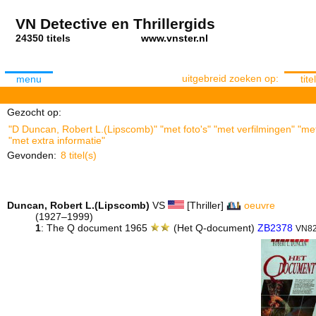
VN Detective en Thrillergids
24350 titels
www.vnster.nl
uitgebreid zoeken op:
menu
titel
Gezocht op:
"D Duncan, Robert L.(Lipscomb)" "met foto's" "met verfilmingen" "me
"met extra informatie"
Gevonden:
8 titel(s)
Duncan, Robert L.(Lipscomb)
VS
[Thriller]
oeuvre
(1927–1999)
1
: The Q document 1965
(Het Q-document)
ZB2378
VN82