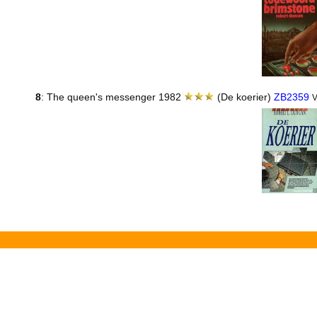
8
: The queen's messenger 1982
(De koerier)
ZB2359