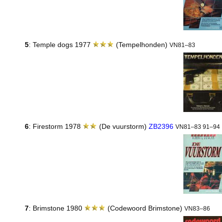
5
: Temple dogs 1977
(Tempelhonden)
VN81–83
6
: Firestorm 1978
(De vuurstorm)
ZB2396
VN81–83 91–94
7
: Brimstone 1980
(Codewoord Brimstone)
VN83–86