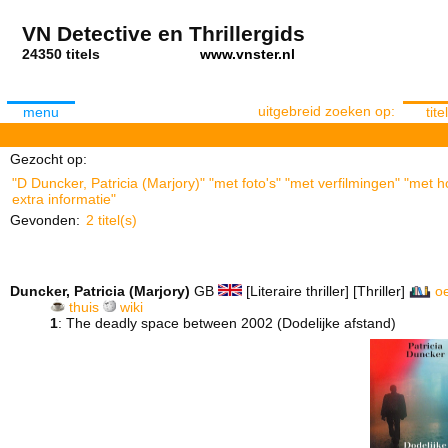
VN Detective en Thrillergids
24350 titels
www.vnster.nl
uitgebreid zoeken op:
menu
titel
Gezocht op:
"D Duncker, Patricia (Marjory)" "met foto's" "met verfilmingen" "met
extra informatie"
Gevonden:
2 titel(s)
Duncker, Patricia (Marjory)
GB
[Literaire thriller] [Thriller]
o
thuis
wiki
1
: The deadly space between 2002 (Dodelijke afstand)