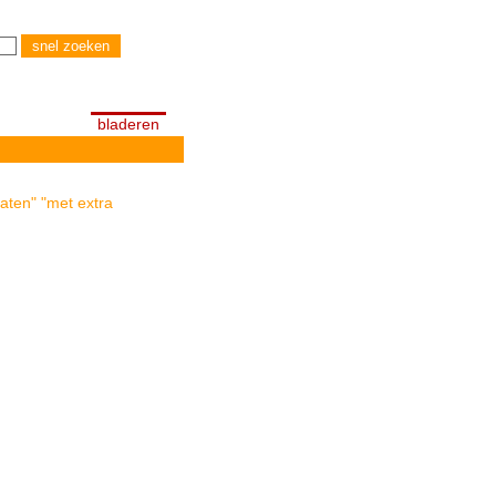
bladeren
aten" "met extra