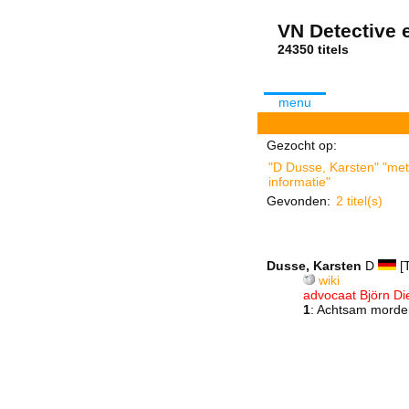
VN Detective e
24350 tit
menu
Gezocht op:
"D Dusse, Karsten" "met 
informatie"
Gevonden:
2 titel(s)
Dusse, Karsten
D
[T
wiki
advocaat Björn Di
1
: Achtsam mord