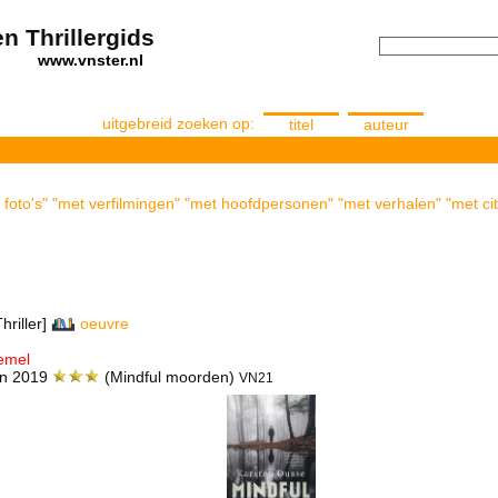
n Thrillergids
els
www.vnster.nl
uitgebreid zoeken op:
titel
auteur
foto's" "met verfilmingen" "met hoofdpersonen" "met verhalen" "met cit
hriller]
oeuvre
emel
en 2019
(Mindful moorden)
VN21