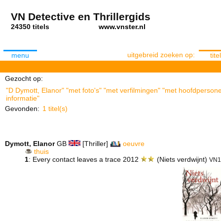
VN Detective en Thrillergids
24350 titels
www.vnster.nl
uitgebreid zoeken op:
menu
titel
Gezocht op:
"D Dymott, Elanor" "met foto's" "met verfilmingen" "met hoofdpersone
informatie"
Gevonden:
1 titel(s)
Dymott, Elanor
GB
[Thriller]
oeuvre
thuis
1
: Every contact leaves a trace 2012
(Niets verdwijnt)
VN1