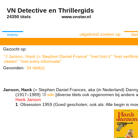
VN Detective en Thrillergids
24350 titels
www.vnster.nl
uitgebreid zoeken op:
menu
titel
Gezocht op:
"J Janson, Hank (= Stephen Daniel France" "met foto's" "met verfil
citaten" "met extra informatie"
Gevonden:
34 titel(s)
Janson, Hank
(= Stephen Daniel Frances, aka (in Nederland) Dann
(1917–1989)
wiki
[diverse titels ook opgenomen bij andere 
Hank Janson
1
: Obsession 1959 (Goed geschoten; ook als: Alle begin is moei