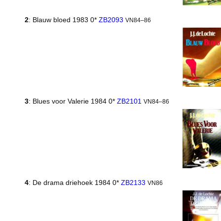
2
: Blauw bloed 1983 0*
ZB2093
VN84–86
3
: Blues voor Valerie 1984 0*
ZB2101
VN84–86
4
: De drama driehoek 1984 0*
ZB2133
VN86