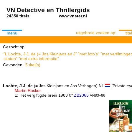
VN Detective en Thrillergids
24350 titels
www.vnster.nl
uitgebreid zoeken op:
menu
titel
Gezocht op:
"L Lochte, J.J. de (= Jos Kleinjans en J" "met foto's" "met verfilmin
citaten" "met extra informatie"
Gevonden:
5 titel(s)
Lochte, J.J. de
(= Jos Kleinjans en Jos Verhagen) NL
[Private ey
Martin Rasker
1
: Het vergiftigde brein 1983 0*
ZB2065
VN83–86