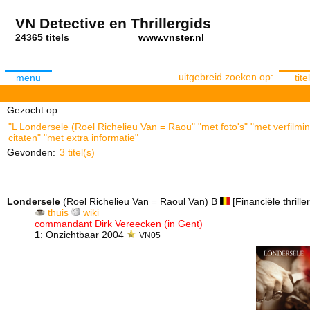
VN Detective en Thrillergids
24365 titels
www.vnster.nl
uitgebreid zoeken op:
menu
titel
Gezocht op:
"L Londersele (Roel Richelieu Van = Raou" "met foto's" "met verfilm
citaten" "met extra informatie"
Gevonden:
3 titel(s)
Londersele
(Roel Richelieu Van = Raoul Van) B
[Financiële thriller
thuis
wiki
commandant Dirk Vereecken (in Gent)
1
: Onzichtbaar 2004
VN05