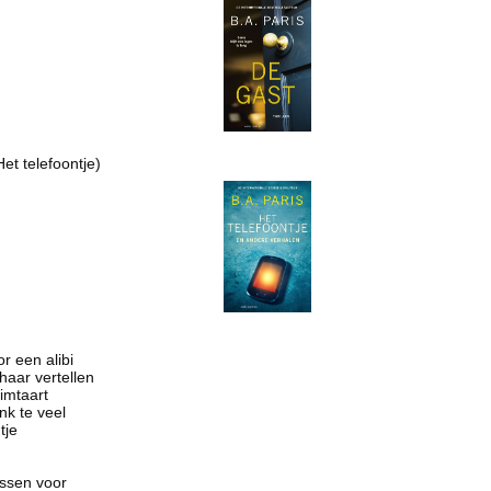
Het telefoontje)
or een alibi
haar vertellen
imtaart
k te veel
tje
ussen voor