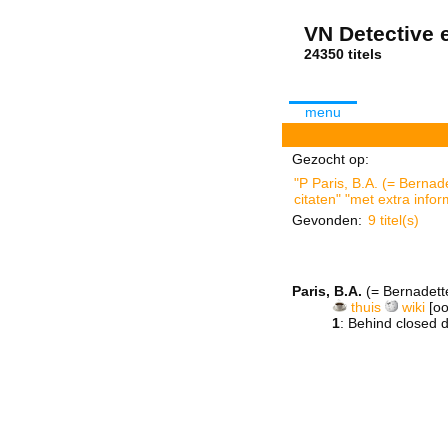
VN Detective e
24350 tit
menu
Gezocht op:
"P Paris, B.A. (= Berna
citaten" "met extra infor
Gevonden:
9 titel(s)
Paris, B.A.
(= Bernadet
thuis
wiki
[oo
1
: Behind closed