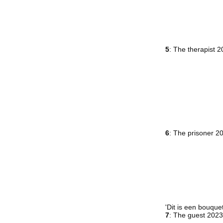
5
: The therapist 
6
: The prisoner 
'Dit is een bouquet
7
: The guest 202