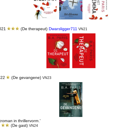
2021
(De therapeut)
Dwarsligger711
VN21
2022
(De gevangene)
VN23
roman in thrillervorm.'
3
(De gast)
VN24