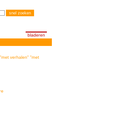
bladeren
 "met verhalen" "met
re