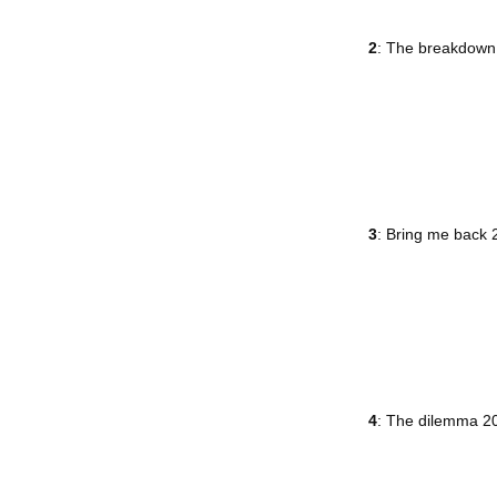
2
: The breakdow
3
: Bring me back
4
: The dilemma 2