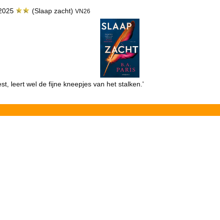
u 2025
(Slaap zacht)
VN26
est, leert wel de fijne kneepjes van het stalken.'