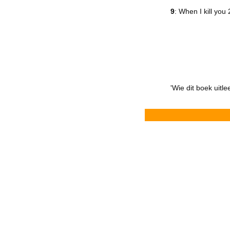
9
: When I kill yo
'Wie dit boek uitle