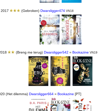
n 2017
(Gebroken)
Dwarsligger474
VN18
 2018
(Breng me terug)
Dwarsligger542
=
Bookazine
VN19
020 (Het dilemma)
Dwarsligger664
=
Bookazine
[PT]