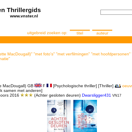
n Thrillergids
els
www.vnster.nl
uitgebreid zoeken op:
titel
auteur
dette MacDougall)" "met foto's" "met verfilmingen" "met hoofdpersonen"
matie"
te MacDougall) GB
F
[Psychologische thriller] [Thriller]
oeuv
k samen met anderen]
 doors 2016
(Achter gesloten deuren)
Dwarsligger431
VN17