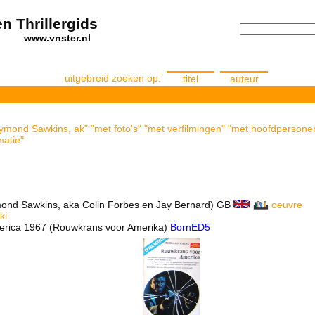
n Thrillergids
els
www.vnster.nl
uitgebreid zoeken op:
titel
auteur
ymond Sawkins, ak" "met foto's" "met verfilmingen" "met hoofdpersone
matie"
ond Sawkins, aka Colin Forbes en Jay Bernard) GB
oeuvre
ki
merica 1967 (Rouwkrans voor Amerika)
BornED5