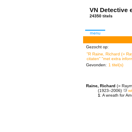
VN Detective e
24350 tit
menu
Gezocht op:
"R Raine, Richard (= Ra
citaten" "met extra infor
Gevonden:
1 titel(s)
Raine, Richard
(= Raym
(1923–2006)
wi
1
: A wreath for A