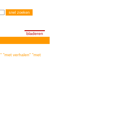
bladeren
" "met verhalen" "met