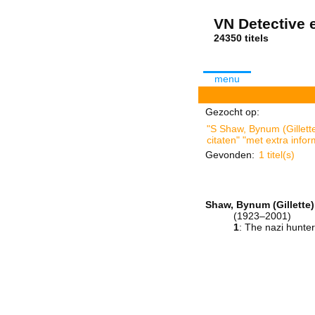
VN Detective e
24350 tit
menu
Gezocht op:
"S Shaw, Bynum (Gillett
citaten" "met extra infor
Gevonden:
1 titel(s)
Shaw, Bynum (Gillette)
(1923–2001)
1
: The nazi hunte