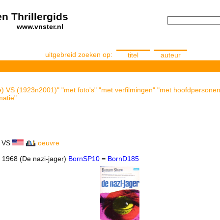
n Thrillergids
els
www.vnster.nl
uitgebreid zoeken op:
titel
auteur
e) VS (1923n2001)" "met foto's" "met verfilmingen" "met hoofdpersonen
matie"
VS
oeuvre
r 1968 (De nazi-jager)
BornSP10
=
BornD185