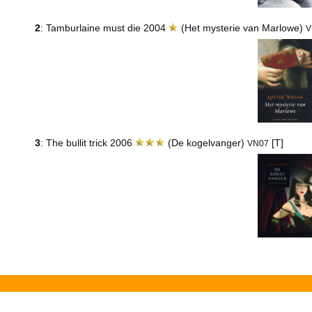
2
: Tamburlaine must die 2004
(Het mysterie van Marlowe)
V
3
: The bullit trick 2006
(De kogelvanger)
[T]
VN07