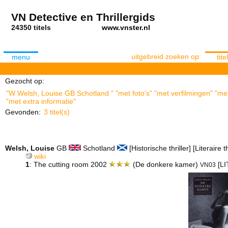
VN Detective en Thrillergids
24350 titels
www.vnster.nl
uitgebreid zoeken op:
menu
titel
Gezocht op:
"W Welsh, Louise GB Schotland " "met foto's" "met verfilmingen" "me
"met extra informatie"
Gevonden:
3 titel(s)
Welsh, Louise
GB
Schotland
[Historische thriller] [Literaire th
wiki
1
: The cutting room 2002
(De donkere kamer)
[LI
VN03