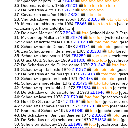
24
: Spaanse pepers 1954
ZB402
foto
foto
foto
foto
foto
25
: Dodemans dollars 1955
ZB401
foto
foto
foto
foto
26
: De Schaduw & co 1957
ZB77
foto
foto
foto
27
: Caviaar en cocaïne 1959
ZB732
foto
foto
28
: Vier Schaduwen en één spook 1959
ZB185
foto
foto
fot
29
: Menuet te middernacht 1964
ZB865
foto
foto
foto
[volto
waanzinnige, triomfantelijke lach]
30
: De erven Mateor 1965
ZB940
foto
[voltooid door P. Terp
31
: Mysterie op Mallorca 1966
ZB974
foto
foto
[voltooid doo
32
: Schaduw achter tralies 1967
ZB1040
foto
foto
foto
[gesc
33
: Schaduw aan de Donau 1968
ZB1181
foto
foto
[geschre
34
: Zes Schaduwen in de sneeuw 1969
ZB1239
foto
[geschr
35
: Schaduw's bedevaart 1969
ZB1259
foto
foto
[geschreven
36
: Grüss Gott, Schaduw 1969
ZB1308
foto
foto
[geschreven
37
: De Schaduw en de Duitse dame 1970
ZB1347
foto
foto
38
: Schaduw op de heide 1970
ZB1372
foto
foto
foto
[gesch
39
: De Schaduw en de maagd 1971
ZB1418
foto
foto
[gesch
40
: Schaduw's gesloten boek 1971
ZB1455
foto
foto
[geschr
41
: Schaduw's medelijden 1972
ZB1476
foto
foto
[geschreve
42
: Schaduw op het kerkhof 1972
ZB1524
foto
foto
[geschre
43
: De Schaduw en de zwarte hond 1973
ZB1546
foto
[gesc
44
: Schaduw-kwartet 1973
ZB1579
foto
foto
[geschreven doo
45
: Hotel De Schaduw 1974
ZB1597
foto
foto
[geschreven do
46
: Schaduw's scheve schaats 1974
ZB1616
foto
[geschreve
47
: Kameraad Schaduw 1975
ZB1640
foto
[geschreven door
48
: De Schaduw en Jan van Beieren 1975
ZB1662
foto
[ges
49
: De Schaduw en zijn schoonmoer 1979
ZB1838
foto
[ges
50
: Schots en Schaduw 1981
ZB1983
foto
[geschreven door 