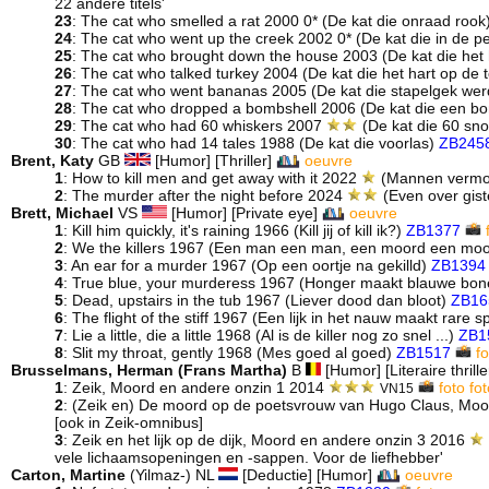
22 andere titels'
23
: The cat who smelled a rat 2000 0* (De kat die onraad rook
24
: The cat who went up the creek 2002 0* (De kat die in de p
25
: The cat who brought down the house 2003 (De kat die het 
26
: The cat who talked turkey 2004 (De kat die het hart op de
27
: The cat who went bananas 2005 (De kat die stapelgek we
28
: The cat who dropped a bombshell 2006 (De kat die een 
29
: The cat who had 60 whiskers 2007
(De kat die 60 sn
30
: The cat who had 14 tales 1988 (De kat die voorlas)
ZB245
Brent, Katy
GB
[Humor] [Thriller]
oeuvre
1
: How to kill men and get away with it 2022
(Mannen vermo
2
: The murder after the night before 2024
(Even over gis
Brett, Michael
VS
[Humor] [Private eye]
oeuvre
1
: Kill him quickly, it's raining 1966 (Kill jij of kill ik?)
ZB1377
2
: We the killers 1967 (Een man een man, een moord een mo
3
: An ear for a murder 1967 (Op een oortje na gekilld)
ZB1394
4
: True blue, your murderess 1967 (Honger maakt blauwe bon
5
: Dead, upstairs in the tub 1967 (Liever dood dan bloot)
ZB16
6
: The flight of the stiff 1967 (Een lijk in het nauw maakt rare
7
: Lie a little, die a little 1968 (Al is de killer nog zo snel ...)
ZB1
8
: Slit my throat, gently 1968 (Mes goed al goed)
ZB1517
fo
Brusselmans, Herman (Frans Martha)
B
[Humor] [Literaire thriller
1
: Zeik, Moord en andere onzin 1 2014
foto
fot
VN15
2
: (Zeik en) De moord op de poetsvrouw van Hugo Claus, Mo
[ook in Zeik-omnibus]
3
: Zeik en het lijk op de dijk, Moord en andere onzin 3 2016
vele lichaamsopeningen en -sappen. Voor de liefhebber'
Carton, Martine
(Yilmaz-) NL
[Deductie] [Humor]
oeuvre