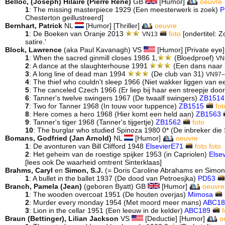
Belloc, (Joseph) Hilaire (Pierre René)
GB
[Humor]
oeuvre
1
: The missing masterpiece 1929 (Een meesterwerk is zoek)
P
Chesterton geillustreerd]
Bernhart, Patrick
NL
[Humor] [Thriller]
oeuvre
1
: De Boeken van Oranje 2013
foto
[ondertitel: 
VN13
satire.'
Block, Lawrence
(aka Paul Kavanagh) VS
[Humor] [Private eye] 
1
: When the sacred ginmill closes 1986 1,
(Bloedproef)
VN
2
: A dance at the slaughterhouse 1991
(Een dans naar 
3
: A long line of dead man 1994
(De club van 31)
VN97–
4
: The thief who couldn't sleep 1966 (Niet wakker liggen van 
5
: The canceled Czech 1966 (Er liep bij haar een streepje doo
6
: Tanner's twelve swingers 1967 (De twaalf swingers)
ZB1514
7
: Two for Tanner 1968 (In touw voor tuppence)
ZB1515
fot
8
: Here comes a hero 1968 (Hier komt een held aan)
ZB1563
9
: Tanner's tiger 1968 (Tanner's tijgertje)
ZB1562
foto
10
: The burglar who studied Spinoza 1980 0* (De inbreker die
Bomans, Godfried (Jan Arnold)
NL
[Humor]
oeuvre
1
: De avonturen van Bill Clifford 1948
ElsevierE71
foto
foto
2
: Het geheim van de roestige spijker 1953 (in Capriolen)
Else
[lees ook De waarheid omtrent Sinterklaas]
Brahms, Caryl
en
Simon, S.J.
(= Doris Caroline Abrahams en Simon 
1
: A bullet in the ballet 1937 (De dood van Petroesjka)
PD53
Branch, Pamela (Jean)
(geboren Byatt) GB
[Humor]
oeuvre
1
: The wooden overcoat 1951 (De houten overjas)
Mimosa
2
: Murder every monday 1954 (Met moord meer mans)
ABC18
3
: Lion in the cellar 1951 (Een leeuw in de kelder)
ABC189
f
Braun (Bettinger), Lilian Jackson
VS
[Deductie] [Humor]
o