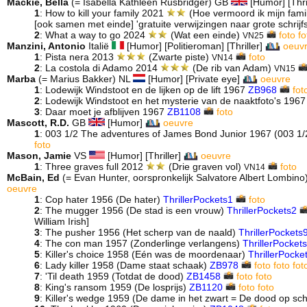
Mackie, Bella
(= Isabella Kathleen Rusbridger) GB
[Humor] [Thri
1
: How to kill your family 2021
(Hoe vermoord ik mijn fami
[ook samen met einde] 'gratuite verwijzingen naar grote schrijfs
2
: What a way to go 2024
(Wat een einde)
foto
fo
VN25
Manzini, Antonio
Italië
[Humor] [Politieroman] [Thriller]
oeuv
1
: Pista nera 2013
(Zwarte piste)
foto
VN14
2
: La costola di Adamo 2014
(De rib van Adam)
VN15
Marba
(= Marius Bakker) NL
[Humor] [Private eye]
oeuvre
1
: Lodewijk Windstoot en de lijken op de lift 1967
ZB968
fot
2
: Lodewijk Windstoot en het mysterie van de naaktfoto's 196
3
: Daar moet je afblijven 1967
ZB1108
foto
Mascott, R.D.
GB
[Humor]
oeuvre
1
: 003 1/2 The adventures of James Bond Junior 1967 (003 1
foto
Mason, Jamie
VS
[Humor] [Thriller]
oeuvre
1
: Three graves full 2012
(Drie graven vol)
foto
VN14
McBain, Ed
(= Evan Hunter, oorspronkelijk Salvatore Albert Lombin
oeuvre
1
: Cop hater 1956 (De hater)
ThrillerPockets1
foto
2
: The mugger 1956 (De stad is een vrouw)
ThrillerPockets2
William Irish]
3
: The pusher 1956 (Het scherp van de naald)
ThrillerPockets
4
: The con man 1957 (Zonderlinge verlangens)
ThrillerPocket
5
: Killer's choice 1958 (Eén was de moordenaar)
ThrillerPocke
6
: Lady killer 1958 (Dame staat schaak)
ZB978
foto
foto
fot
7
: 'Til death 1959 (Totdat de dood)
ZB1458
foto
foto
8
: King's ransom 1959 (De losprijs)
ZB1120
foto
foto
9
: Killer's wedge 1959 (De dame in het zwart = De dood op sc