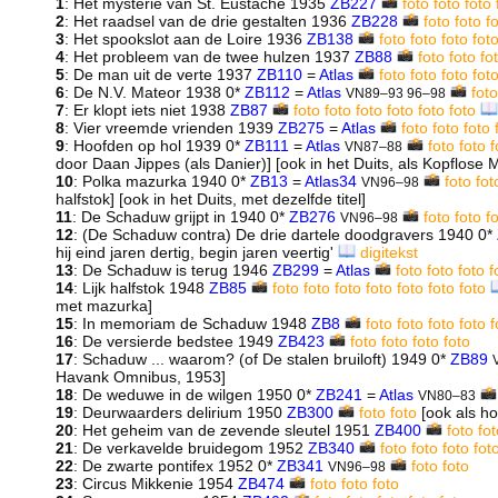
1
: Het mysterie van St. Eustache 1935
ZB227
foto
foto
foto
2
: Het raadsel van de drie gestalten 1936
ZB228
foto
foto
f
3
: Het spookslot aan de Loire 1936
ZB138
foto
foto
foto
fot
4
: Het probleem van de twee hulzen 1937
ZB88
foto
foto
fo
5
: De man uit de verte 1937
ZB110
=
Atlas
foto
foto
foto
fot
6
: De N.V. Mateor 1938 0*
ZB112
=
Atlas
foto
VN89–93 96–98
7
: Er klopt iets niet 1938
ZB87
foto
foto
foto
foto
foto
foto
8
: Vier vreemde vrienden 1939
ZB275
=
Atlas
foto
foto
foto
9
: Hoofden op hol 1939 0*
ZB111
=
Atlas
foto
foto
f
VN87–88
door Daan Jippes (als Danier)] [ook in het Duits, als Kopflose
10
: Polka mazurka 1940 0*
ZB13
=
Atlas34
foto
fot
VN96–98
halfstok] [ook in het Duits, met dezelfde titel]
11
: De Schaduw grijpt in 1940 0*
ZB276
foto
foto
f
VN96–98
12
: (De Schaduw contra) De drie dartele doodgravers 1940 0*
hij eind jaren dertig, begin jaren veertig'
digitekst
13
: De Schaduw is terug 1946
ZB299
=
Atlas
foto
foto
foto
f
14
: Lijk halfstok 1948
ZB85
foto
foto
foto
foto
foto
foto
foto
met mazurka]
15
: In memoriam de Schaduw 1948
ZB8
foto
foto
foto
foto
f
16
: De versierde bedstee 1949
ZB423
foto
foto
foto
foto
17
: Schaduw ... waarom? (of De stalen bruiloft) 1949 0*
ZB89
Havank Omnibus, 1953]
18
: De weduwe in de wilgen 1950 0*
ZB241
=
Atlas
VN80–83
19
: Deurwaarders delirium 1950
ZB300
foto
foto
[ook als ho
20
: Het geheim van de zevende sleutel 1951
ZB400
foto
fot
21
: De verkavelde bruidegom 1952
ZB340
foto
foto
foto
fot
22
: De zwarte pontifex 1952 0*
ZB341
foto
foto
VN96–98
23
: Circus Mikkenie 1954
ZB474
foto
foto
foto