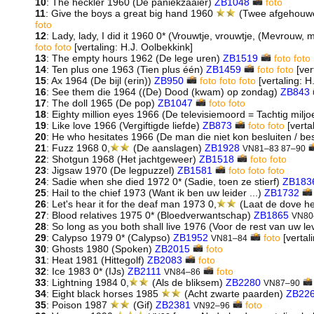
10
: The heckler 1960 (De paniekzaaier)
ZB1048
foto
11
: Give the boys a great big hand 1960
(Twee afgehouw
foto
12
: Lady, lady, I did it 1960 0* (Vrouwtje, vrouwtje, (Mevrouw
foto
foto
[vertaling: H.J. Oolbekkink]
13
: The empty hours 1962 (De lege uren)
ZB1519
foto
foto
14
: Ten plus one 1963 (Tien plus één)
ZB1459
foto
foto
[ver
15
: Ax 1964 (De bijl (erin))
ZB950
foto
foto
foto
[vertaling: H
16
: See them die 1964 ((De) Dood (kwam) op zondag)
ZB843
17
: The doll 1965 (De pop)
ZB1047
foto
foto
18
: Eighty million eyes 1966 (De televisiemoord = Tachtig milj
19
: Like love 1966 (Vergiftigde liefde)
ZB873
foto
foto
[verta
20
: He who hesitates 1966 (De man die niet kon besluiten / be
21
: Fuzz 1968 0,
(De aanslagen)
ZB1928
VN81–83 87–90
22
: Shotgun 1968 (Het jachtgeweer)
ZB1518
foto
foto
23
: Jigsaw 1970 (De legpuzzel)
ZB1581
foto
foto
foto
24
: Sadie when she died 1972 0* (Sadie, toen ze stierf)
ZB183
25
: Hail to the chief 1973 (Want ik ben uw leider ...)
ZB1732
26
: Let's hear it for the deaf man 1973 0,
(Laat de dove he
27
: Blood relatives 1975 0* (Bloedverwantschap)
ZB1865
VN80
28
: So long as you both shall live 1976 (Voor de rest van uw l
29
: Calypso 1979 0* (Calypso)
ZB1952
foto
[vertal
VN81–84
30
: Ghosts 1980 (Spoken)
ZB2015
foto
31
: Heat 1981 (Hittegolf)
ZB2083
foto
32
: Ice 1983 0* (IJs)
ZB2111
foto
VN84–86
33
: Lightning 1984 0,
(Als de bliksem)
ZB2280
VN87–90
34
: Eight black horses 1985
(Acht zwarte paarden)
ZB22
35
: Poison 1987
(Gif)
ZB2381
foto
VN92–96