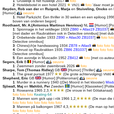
1
: Gruwelijk is het huwelijk 2017
foto
2
: Hoteldebotel in een hotel 2021
foto
'daar moet je
VN21
Reyden, Rob van der
en
Ruigrok, Marja
en
Stuiveling, Oncko
en
[Humor]
oeuvre
1
: Hotel Parkzicht: Een thriller in 30 weken en een epiloog 19
boven van onderen begon]
Roothaert, Mr. A.(Antonius Martinus Henricus)
NL
[Humor] [Po
1
: Spionnage in het veldleger 1933
ZB80
=
Atlas19
ZB1037
]
[met dader en Raubrakken ook in Detective omnibus] [met dub
2
: Onbekende dader 1933
ZB90
=
Atlas30
ZB1037
]
foto
fot
Detective omnibus]
3
: Chines(ch)e handwassing 1934
ZB78
=
Atlas9
foto
foto
f
4
: Onrust op Raubrakken 1935
ZB86
ZB1037
]
foto
foto
foto
Detective omnibus]
5
: Een avondje in Muscadin 1952
ZB412
foto
[met co-auteu
Segers, Erik
B
[Humor]
oeuvre
1
: Zwemmen zonder zwembroek 2026
foto
Sharpe, Tom (Thomas Ridley)
GB
[Humor] [Thriller]
oeuvre
1
: The great pursuit 1977
(De grote achtervolging)
VN80
Shepherd, Eric
GB
[Humor] [Politieroman]
oeuvre
1
: Murder in a nunnery 1940 ((De) Moord in het klooster)
Misd
Sjöwall, Maj
en
Wahlöö, Per
Zweden
[Humor] [Klassieker] [Poli
1
: Roseanna 1965 2,3,
(De vrouw in het Götakanaal)
foto
foto
foto
Keating-64
2
: Mannen som gick upp i rök 1966 1,2,
(De man die i
foto
foto
foto
foto
foto
foto
foto
3
: Mannen på balkongen 1967 4,3,
(De man op het
foto
foto
foto
foto