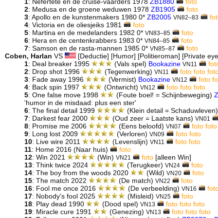
1
: Nefertete en de cruise-vaarders 1978
ZB1880
foto
2
: Medusa en de groene weduwen 1978
ZB1905
foto
3
: Apollo en de kunstenmakers 1980 0*
ZB2005
fo
VN82–83
4
: Victoria en de oliesjeiks 1981
foto
5
: Martina en de medelanders 1982 0*
foto
VN83–85
6
: Hera en de centenkrabbers 1983 0*
foto
VN84–85
7
: Samson en de rasta-mannen 1985 0*
foto
VN85–87
Coben, Harlan
VS
[Deductie] [Humor] [Politieroman] [Private eye]
1
: Deal breaker 1995
(Vals spel)
Bookazine
fot
VN11
2
: Drop shot 1996
(Tegenwerking)
foto
foto
fot
VN11
3
: Fade away 1996
(Vermist)
Bookazine
foto
fo
VN12
4
: Back spin 1997
(Ontwricht)
foto
foto
foto
VN12
5
: One false move 1998
(Foute boel! = Schijnbeweging)
'humor in de misdaad: plus een ster'
6
: The final detail 1999
(Klein detail = Schaduwleven
7
: Darkest fear 2000
(Oud zeer = Laatste kans)
VN01
8
: Promise me 2006
(Eens beloofd)
foto
foto
VN07
9
: Long lost 2009
(Verloren)
foto
foto
VN09
10
: Live wire 2011
(Levenslijn)
foto
foto
VN11
11
: Home 2016 (Naar huis)
foto
12
: Win 2021
(Win)
foto
[alleen Win]
VN21
13
: Think twice 2024
(Terugkeer)
foto
VN24
14
: The boy from the woods 2020
(Wild)
foto
VN20
15
: The match 2022
(De match)
foto
VN22
16
: Fool me once 2016
(De verbeelding)
fot
VN16
17
: Nobody's fool 2025
(Misleid)
foto
VN25
18
: Play dead 1990
(Dood spel)
foto
foto
foto
VN13
19
: Miracle cure 1991
(Genezing)
foto
foto
foto
VN13