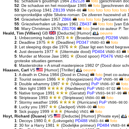
51
: Schaduw's goudmijn 1984
ZB2128
foto
[geschreven door
52
: De schaduw en het moordjaar 1985
foto
[geschreven doo
53
: De cycloop 1941
ZB139
foto
foto
foto
foto
foto
VN84–86
oorspronkelijke vijfde Silvère-roman: De zilveren hazewind uit
54
: Griezelverhalen 1957
ZB66
foto
foto
foto
[verzameld en 
55
: Griezelverhalen uit Japan 1961
ZB437
foto
foto
[van Ed
56
: Mary Christmas 1976
ZB1706
foto
[met co-auteur P. Te
Heald, Tim (Villiers)
GB
[Deductie] [Humor]
oeuvre
1
: Unbecoming habits 1973
(Broedermoord)
PD298
VN80
2
: Deadline 1975
(Deadline)
PD347
foto
VN80–83
3
: Let sleeping dogs die 1976
(Daar ligt een hond begra
4
: Just desserts 1977
(Uitermate dood)
PD404
VN80–83
5
: Murder at Moose Jaw 1981
(Dood spoor)
PD476
VN82–8
groteske situaties gemeen.
6
: Masterstroke = A small masterpiece 1982 0* (Dood door sch
Hiaasen, Carl
VS
[Humor] [Thriller]
oeuvre
1
: A death in China 1984 (Dood in China)
foto
[met co-auteur
2
: Tourist season 1986
(Hoogseizoen)
PoP
fo
VN95–96
3
: Double whammy 1987
(Viskoorts)
PoP
foto
VN96–97
4
: Skin tight 1989
(Hardleers)
PoP
foto
VN92–97 02
5
: Native tongue 1991
(Geratst)
PoP
VN93–94 97–99
6
: Striptease 1993
(Striptease)
foto
VN94–00
7
: Stormy weather 1995
(Hurricane)
PoP
VN96–98 00
8
: Lucky you 1997
(Jackpot)
foto
VN99–00
9
: Sick puppy 1999
(Honds)
foto
VN01
Hoyt, Richard (Duane)
VS
[Deductie] [Humor] [Private eye]
1
: Decoys 1980 0,
(Lokvogels)
PD488
foto
VN83–84
2
: 30 for a Harry 1981
(Dodelijke primeur)
PD484
VN83–84