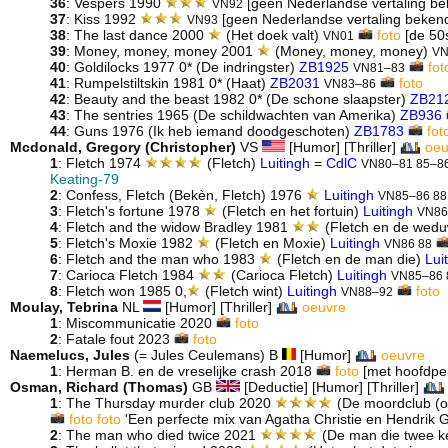
36
: Vespers 1990
[geen Nederlandse vertaling be
VN92
37
: Kiss 1992
[geen Nederlandse vertaling bekend
VN93
38
: The last dance 2000
(Het doek valt)
foto
[de 50s
VN01
39
: Money, money, money 2001
(Money, money, money)
VN
40
: Goldilocks 1977 0* (De indringster)
ZB1925
fot
VN81–83
41
: Rumpelstiltskin 1981 0* (Haat)
ZB2031
foto
VN83–86
42
: Beauty and the beast 1982 0* (De schone slaapster)
ZB21
43
: The sentries 1965 (De schildwachten van Amerika)
ZB936
44
: Guns 1976 (Ik heb iemand doodgeschoten)
ZB1783
fot
Mcdonald, Gregory (Christopher)
VS
[Humor] [Thriller]
oeu
1
: Fletch 1974
(Fletch)
Luitingh
=
CdlC
VN80–81 85–8
Keating-79
2
: Confess, Fletch (Bekèn, Fletch) 1976
Luitingh
VN85–86 88
3
: Fletch's fortune 1978
(Fletch en het fortuin)
Luitingh
VN86
4
: Fletch and the widow Bradley 1981
(Fletch en de wed
5
: Fletch's Moxie 1982
(Fletch en Moxie)
Luitingh
VN86 88
6
: Fletch and the man who 1983
(Fletch en de man die)
Lui
7
: Carioca Fletch 1984
(Carioca Fletch)
Luitingh
VN85–86 
8
: Fletch won 1985 0,
(Fletch wint)
Luitingh
foto
VN88–92
Moulay, Tebrina
NL
[Humor] [Thriller]
oeuvre
1
: Miscommunicatie 2020
foto
2
: Fatale fout 2023
foto
Naemelucs, Jules
(= Jules Ceulemans) B
[Humor]
oeuvre
1
: Herman B. en de vreselijke crash 2018
foto
[met hoofdpe
Osman, Richard (Thomas)
GB
[Deductie] [Humor] [Thriller]
1
: The Thursday murder club 2020
(De moordclub (o
foto
foto
'Een perfecte mix van Agatha Christie en Hendrik G
2
: The man who died twice 2021
(De man die twee k