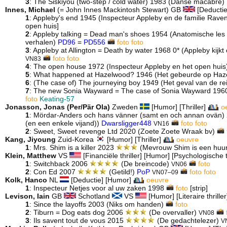
3
: The Siskiyou (two-step / cold water) 1983 (Danse macabre)
Innes, Michael
(= John Innes Mackintosh Stewart) GB
[Deducti
1
: Appleby's end 1945 (Inspecteur Appleby en de familie Rave
open huis]
2
: Appleby talking = Dead man's shoes 1954 (Anatomische le
verhalen)
PD96
=
PD556
foto
foto
3
: Appleby at Allington = Death by water 1968 0* (Appleby kijkt
foto
foto
VN83
4
: The open house 1972 (Inspecteur Appleby en het open hui
5
: What happened at Hazelwood? 1946 (Het gebeurde op Ha
6
: (The case of) The journeying boy 1949 (Het geval van de r
7
: The new Sonia Wayward = The case of Sonia Wayward 196
foto
Keating-57
Jonasson, Jonas (Per/Pär Ola)
Zweden
[Humor] [Thriller]
o
1
: Mördar-Anders och hans vänner (samt en och annan ovän
(en een enkele vijand))
Dwarsligger448
foto
foto
VN16
2
: Sweet, Sweet revenge Ltd 2020 (Zoete Zoete Wraak bv)
Kang, Jiyoung
Zuid-Korea
[Humor] [Thriller]
oeuvre
1
: Mrs. Shim is a killer 2023
(Mevrouw Shim is een hu
Klein, Matthew
VS
[Financiële thriller] [Humor] [Psychologische thr
1
: Switchback 2006
(De breincode)
foto
VN06
2
: Con Ed 2007
(Getild!)
PoP
foto
foto
VN07–09
Kolk, Hanco
NL
[Deductie] [Humor]
oeuvre
1
: Inspecteur Netjes voor al uw zaken 1998
foto
[strip]
Levison, Iain
GB
Schotland
VS
[Humor] [Literaire thriller
1
: Since the layoffs 2003 (Niks om handen)
foto
2
: Tiburn = Dog eats dog 2006
(De overvaller)
VN08
3
: Ils savent tout de vous 2015
(De gedachtelezer)
V