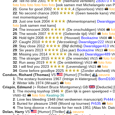
20
: Tell no one 2001
(Niemand vertellen)
ZB3073
=
R
foto
foto
foto
foto
foto
foto
[ook samen met Michelangelo van Pa
21
: Gone for good 2002
,4 (Spoorloos)
fot
VN03
22
: No second chance 2003
(Geen tweede kans)
VN
met momentopname]
23
: Just one look 2004
(Momentopname)
Dwarsligg
foto
[ook samen met kans]
24
: The innocent 2005
(De onschuldigen)
fo
VN06
25
: The woods 2007
(Geleende tijd)
foto
fot
VN07
26
: Hold tight 2008
(Houvast)
Bookazine
f
VN08
27
: Caught 2010
(Verzoeking)
Dwarsligger222
VN10
28
: Stay close 2012
(Blijf dichtbij)
Dwarsligger413
VN
29
: Six years 2013
(Zes jaar)
Bookazine
foto
VN13
30
: Missing you 2014
(Ik mis je)
Dwarsligger489
V
31
: The stranger 2015
(De vreemde)
foto
fo
VN15
32
: Run away 2019
(De ontdekking)
foto
foto
VN19
33
: I will find you 2023
(Levenslang)
foto
VN23
34
: Gone before goodbye 2025
(Zonder afscheid)
VN
Condon, Richard (Thomas)
VS
[Humor] [Thriller]
oeuvre
1
: The ecstacy business 1967 (Intrige in klatergoud)
BornD100
2
: Winter kills 1974 (Wraak!)
foto
Crispin, Edmund
(= Robert Bruce Montgomery) GB
[Deductie] 
1
: The moving toyshop 1946
(Een lijk is geen speelgoed =
foto
foto
Keating-36
VN80–82
2
: Love lies bleeding 1948 (Het verdwenen manuscript)
Pr444
3
: Buried for pleasure 1948 (Moord op tournee)
Pr535
foto
4
: The long divorce = A noose for her neck 1951 (Alias Mr. Da
Dolan, Harry
VS
[Humor] [Thriller]
oeuvre