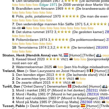
4
: Den skrattande polisen 1967 3,
(De lachende polit
foto
foto
foto
foto
Edgar 1971
[in 2008 verstript door Martin Vio
5
: Brandbilen som försvann 1969
(De brandweerauto d
foto
foto
foto
foto
foto
foto
6
: Polis, polis, potatismos! 1970
(De man die even 
foto
foto
foto
foto
foto
foto
7
: Den vedervärdige mannen från Säffle 1971 5,4,
(
foto
foto
foto
foto
foto
foto
foto
foto
foto
foto
04–08
8
: Det slutna rummet 1972 3,
(De gesloten kamer)
ZB
foto
foto
foto
9
: Polismördaren 1974 3,
(De politiemoordenaar)
Z
foto
foto
foto
foto
foto
foto
10
: Terroristerna 1974 2,3,2,
(De terroristen)
ZB1693
foto
foto
foto
Straten, Henk (Hendrik Anna) van
NL
[Humor] [Thriller]
oeu
1
: Kwaad bloed 2020
foto
foto
[oorspronkeli
VN21
nooit een oor af]
2
: Watermeloenman 2025
foto
[een fris-fruitige misdaadrom
Treland, Sten
(= Stan Lauryssens en Joost Houtman) B
[Humor] [P
1
: Den leenden elgen 2013
(De lachende eland)
VN14
2
: De averechtse lynx 2015
foto
VN15
3
: De zwarte olifant 2015
foto
VN16
Turèll, Dan
("Onkel Danny") Denemarken
[Deductie] [Humor]
1
: Mord i mørket 1981 0* (Moord in het donker)
ZB2311
VN89–
2
: Mord i Rødby 1981 0* (Moord in het paradijs)
ZB2316
VN89
3
: Mord ved runddelen 1983 0* (Moord in Kopenhagen)
ZB240
4
: Mord på Malta 1985 0* (Moord op Malta)
ZB2368
f
VN91
Tusset, Pablo
(= David Homedes Cameo) Spanje
[Humor] [Thrill