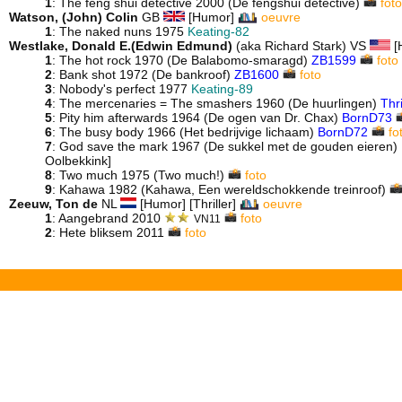
1
: The feng shui detective 2000 (De fengshui detective)
foto
Watson, (John) Colin
GB
[Humor]
oeuvre
1
: The naked nuns 1975
Keating-82
Westlake, Donald E.(Edwin Edmund)
(aka Richard Stark) VS
[H
1
: The hot rock 1970 (De Balabomo-smaragd)
ZB1599
foto
2
: Bank shot 1972 (De bankroof)
ZB1600
foto
3
: Nobody's perfect 1977
Keating-89
4
: The mercenaries = The smashers 1960 (De huurlingen)
Thr
5
: Pity him afterwards 1964 (De ogen van Dr. Chax)
BornD73
6
: The busy body 1966 (Het bedrijvige lichaam)
BornD72
fo
7
: God save the mark 1967 (De sukkel met de gouden eieren)
Oolbekkink]
8
: Two much 1975 (Two much!)
foto
9
: Kahawa 1982 (Kahawa, Een wereldschokkende treinroof)
Zeeuw, Ton de
NL
[Humor] [Thriller]
oeuvre
1
: Aangebrand 2010
foto
VN11
2
: Hete bliksem 2011
foto