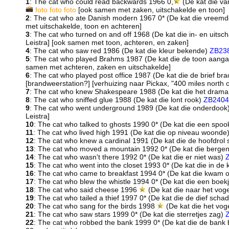
1
: The cat who could read backwards 1966 0,
(De kat die va
foto
foto
foto
[ook samen met zaken, uitschakelde en toon]
2
: The cat who ate Danish modern 1967 0* (De kat die vreem
met uitschakelde, toon en achteren]
3
: The cat who turned on and off 1968 (De kat die in- en uitsc
Leistra] [ook samen met toon, achteren, en zaken]
4
: The cat who saw red 1986 (De kat die kleur bekende)
ZB23
5
: The cat who played Brahms 1987 (De kat die de toon aanga
samen met achteren, zaken en uitschakelde]
6
: The cat who played post office 1987 (De kat die de brief bra
[brandweerstation?] [verhuizing naar Pickax, "400 miles north 
7
: The cat who knew Shakespeare 1988 (De kat die het dram
8
: The cat who sniffed glue 1988 (De kat die lont rook)
ZB2404
9
: The cat who went underground 1989 (De kat die onderdook
Leistra]
10
: The cat who talked to ghosts 1990 0* (De kat die een spo
11
: The cat who lived high 1991 (De kat die op niveau woonde
12
: The cat who knew a cardinal 1991 (De kat die de hoofdrol
13
: The cat who moved a mountain 1992 0* (De kat die bergen
14
: The cat who wasn't there 1992 0* (De kat die er niet was)
15
: The cat who went into the closet 1993 0* (De kat die in de
16
: The cat who came to breakfast 1994 0* (De kat die kwam o
17
: The cat who blew the whistle 1994 0* (De kat die een boe
18
: The cat who said cheese 1996
(De kat die naar het voge
19
: The cat who tailed a thief 1997 0* (De kat die de dief sch
20
: The cat who sang for the birds 1998
(De kat die het vog
21
: The cat who saw stars 1999 0* (De kat die sterretjes zag)
22
: The cat who robbed the bank 1999 0* (De kat die de bank