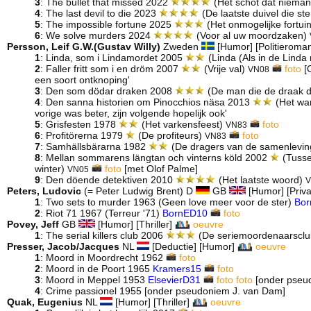
3
: The bullet that missed 2022
(Het schot dat nieman
4
: The last devil to die 2023
(De laatste duivel die ste
5
: The impossible fortune 2025
(Het onmogelijke fortui
6
: We solve murders 2024
(Voor al uw moordzaken)
Persson, Leif G.W.(Gustav Willy)
Zweden
[Humor] [Politieroma
1
: Linda, som i Lindamordet 2005
(Linda (Als in de Linda
2
: Faller fritt som i en dröm 2007
(Vrije val)
foto
[O
VN08
een soort ontknoping'
3
: Den som dödar draken 2008
(De man die de draak 
4
: Den sanna historien om Pinocchios näsa 2013
(Het war
vorige was beter, zijn volgende hopelijk ook'
5
: Grisfesten 1978
(Het varkensfeest)
foto
VN83
6
: Profitörerna 1979
(De profiteurs)
foto
VN83
7
: Samhällsbärarna 1982
(De dragers van de samenlevi
8
: Mellan sommarens längtan och vinterns köld 2002
(Tusse
winter)
foto
[met Olof Palme]
VN05
9
: Den döende detektiven 2010
(Het laatste woord)
V
Peters, Ludovic
(= Peter Ludwig Brent) D
GB
[Humor] [Priv
1
: Two sets to murder 1963 (Geen love meer voor de ster)
Bor
2
: Riot 71 1967 (Terreur '71)
BornED10
foto
Povey, Jeff
GB
[Humor] [Thriller]
oeuvre
1
: The serial killers club 2006
(De seriemoordenaarscl
Presser, Jacob/Jacques
NL
[Deductie] [Humor]
oeuvre
1
: Moord in Moordrecht 1962
foto
2
: Moord in de Poort 1965
Kramers15
foto
3
: Moord in Meppel 1953
ElsevierD31
foto
foto
[onder pseu
4
: Crime passionel 1955
[onder pseudoniem J. van Dam]
Quak, Eugenius
NL
[Humor] [Thriller]
oeuvre