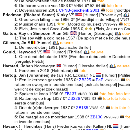
5
: De bloedkoralen van de bastaard 1971
foto
6
: De haren van de vos 1983 0*
foto
foto
VN84–87 92–94
7
: Dovemansoren 2001
CPNB-geschenk 2001
foto
[hoofdpe
Friedman, (Richard Samet) Kinky
VS
[Humor] [Private eye]
1
: Greenwich killing time 1986 0* (Moordtijd in de Village)
VN97
2
: Musical chairs 1991
(Moord op muziek)
fot
VN98–99
3
: Elvis, Jesus and Coca-Cola 1993 0,
(Elvis, Jezus en C
Galton, Ray
en
Simpson, Alan
GB
[Humor] [Spionage]
oeu
1
: The spy with a cold nose 1967 (De spion met de koude neu
Gilissen, Jo
B
[Humor]
oeuvre
1
: De moordloterij 1991
[satirische thriller]
Gould, Heywood
VS
[Humor] [Thriller]
oeuvre
1
: One dead debutante 1975 (Een dode debutante = Doodste
[vergelijk Fletch]
Harstad, Johan
Noorwegen
[Humor] [Literaire thriller]
oeuvre
1
: Ferskenen 2018 (Heterdaad)
foto
Hartog, Jan (Johannes) de
(als F.R. Eckmar) NL
[Humor] [Polit
1
: Een linkerbeen gezocht 1935 0*
ZB225
=
PaP
fo
VN88–93
ratten en dwergen in eerste omnibus] [ook als hoorspel] [waarin
wellicht de kogel zoek maakt]
2
: Spoken te koop 1936 0*
ZB137
foto
foto
foto
fot
VN89–93
3
: Ratten op de trap 1937 0*
ZB226
foto
foto
foto
f
VN91–93
eerste omnibus]
4
: Drie do(o)de dwergen 1937 0*
ZB135
foto
foto
f
VN88–93
ratten in eerste omnibus]
5
: De maagd en de moordenaar 1938 0*
ZB136
fo
VN90–93
in tweede omnibus]
Havank
(= Hendrikus (Hans) Frederikus van der Kallen) NL
[Humor