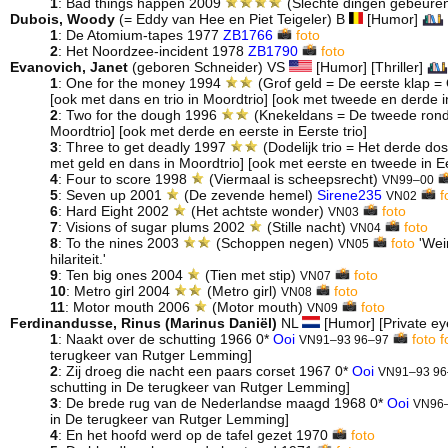
1
: Bad things happen 2009
(Slechte dingen gebeure
Dubois, Woody
(= Eddy van Hee en Piet Teigeler) B
[Humor]
1
: De Atomium-tapes 1977
ZB1766
foto
2
: Het Noordzee-incident 1978
ZB1790
foto
Evanovich, Janet
(geboren Schneider) VS
[Humor] [Thriller]
1
: One for the money 1994
(Grof geld = De eerste klap =
[ook met dans en trio in Moordtrio] [ook met tweede en derde in
2
: Two for the dough 1996
(Knekeldans = De tweede ron
Moordtrio] [ook met derde en eerste in Eerste trio]
3
: Three to get deadly 1997
(Dodelijk trio = Het derde do
met geld en dans in Moordtrio] [ook met eerste en tweede in Ee
4
: Four to score 1998
(Viermaal is scheepsrecht)
VN99–00
5
: Seven up 2001
(De zevende hemel)
Sirene235
f
VN02
6
: Hard Eight 2002
(Het achtste wonder)
foto
VN03
7
: Visions of sugar plums 2002
(Stille nacht)
foto
VN04
8
: To the nines 2003
(Schoppen negen)
foto
'Wein
VN05
hilariteit.'
9
: Ten big ones 2004
(Tien met stip)
foto
VN07
10
: Metro girl 2004
(Metro girl)
foto
VN08
11
: Motor mouth 2006
(Motor mouth)
foto
VN09
Ferdinandusse, Rinus (Marinus Daniël)
NL
[Humor] [Private e
1
: Naakt over de schutting 1966 0*
Ooi
foto
f
VN91–93 96–97
terugkeer van Rutger Lemming]
2
: Zij droeg die nacht een paars corset 1967 0*
Ooi
VN91–93 96
schutting in De terugkeer van Rutger Lemming]
3
: De brede rug van de Nederlandse maagd 1968 0*
Ooi
VN96
in De terugkeer van Rutger Lemming]
4
: En het hoofd werd op de tafel gezet 1970
foto