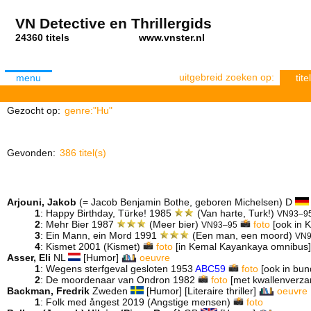
VN Detective en Thrillergids
24360 titels
www.vnster.nl
uitgebreid zoeken op:
menu
titel
Gezocht op:
genre:"Hu"
Gevonden:
386 titel(s)
Arjouni, Jakob
(= Jacob Benjamin Bothe, geboren Michelsen) D
1
: Happy Birthday, Türke! 1985
(Van harte, Turk!)
VN93–9
2
: Mehr Bier 1987
(Meer bier)
foto
[ook in 
VN93–95
3
: Ein Mann, ein Mord 1991
(Een man, een moord)
VN9
4
: Kismet 2001 (Kismet)
foto
[in Kemal Kayankaya omnibus]
Asser, Eli
NL
[Humor]
oeuvre
1
: Wegens sterfgeval gesloten 1953
ABC59
foto
[ook in bun
2
: De moordenaar van Ondron 1982
foto
[met kwallenverzam
Backman, Fredrik
Zweden
[Humor] [Literaire thriller]
oeuvre
1
: Folk med ångest 2019 (Angstige mensen)
foto