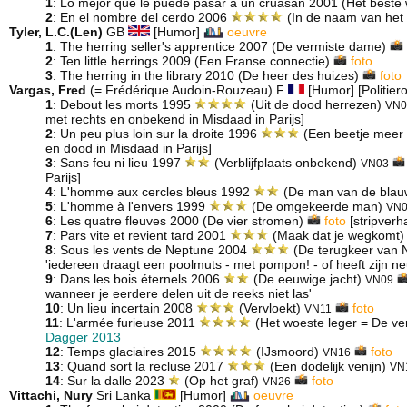
1
: Lo mejor que le puede pasar a un cruasán 2001 (Het beste
2
: En el nombre del cerdo 2006
(In de naam van het
Tyler, L.C.(Len)
GB
[Humor]
oeuvre
1
: The herring seller's apprentice 2007 (De vermiste dame)
2
: Ten little herrings 2009 (Een Franse connectie)
foto
3
: The herring in the library 2010 (De heer des huizes)
foto
Vargas, Fred
(= Frédérique Audoin-Rouzeau) F
[Humor] [Politie
1
: Debout les morts 1995
(Uit de dood herrezen)
VN0
met rechts en onbekend in Misdaad in Parijs]
2
: Un peu plus loin sur la droite 1996
(Een beetje meer 
en dood in Misdaad in Parijs]
3
: Sans feu ni lieu 1997
(Verblijfplaats onbekend)
VN03
Parijs]
4
: L'homme aux cercles bleus 1992
(De man van de blauw
5
: L'homme à l'envers 1999
(De omgekeerde man)
VN
6
: Les quatre fleuves 2000 (De vier stromen)
foto
[stripver
7
: Pars vite et revient tard 2001
(Maak dat je wegkomt
8
: Sous les vents de Neptune 2004
(De terugkeer van 
'iedereen draagt een poolmuts - met pompon! - of heeft zijn neu
9
: Dans les bois éternels 2006
(De eeuwige jacht)
VN09
wanneer je eerdere delen uit de reeks niet las'
10
: Un lieu incertain 2008
(Vervloekt)
foto
VN11
11
: L'armée furieuse 2011
(Het woeste leger = De ve
Dagger 2013
12
: Temps glaciaires 2015
(IJsmoord)
foto
VN16
13
: Quand sort la recluse 2017
(Een dodelijk venijn)
VN
14
: Sur la dalle 2023
(Op het graf)
foto
VN26
Vittachi, Nury
Sri Lanka
[Humor]
oeuvre