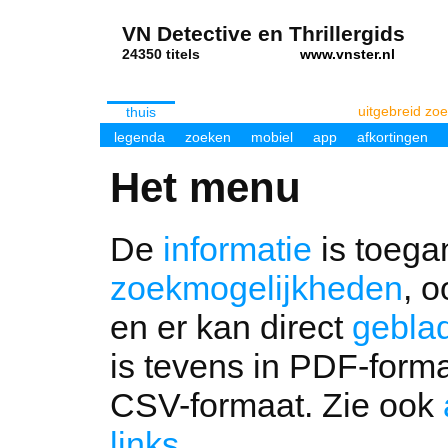
VN Detective en Thrillergids
24350 titels
www.vnster.nl
uitgebreid zo
thuis
legenda
zoeken
mobiel
app
afkortingen
Het menu
De
informatie
is toegan
zoekmogelijkheden
, 
en er kan direct
gebla
is tevens in PDF-form
CSV-formaat. Zie ook
links
.