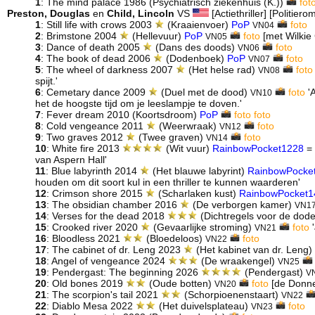
1
: The mind palace 1986 (Psychiatrisch ziekenhuis (K.))
fot
Preston, Douglas
en
Child, Lincoln
VS
[Actiethriller] [Politiero
1
: Still life with crows 2003
(Kraaienvoer)
PoP
foto
VN04
2
: Brimstone 2004
(Hellevuur)
PoP
foto
[met Wilkie 
VN05
3
: Dance of death 2005
(Dans des doods)
foto
VN06
4
: The book of dead 2006
(Dodenboek)
PoP
foto
VN07
5
: The wheel of darkness 2007
(Het helse rad)
foto
VN08
spijt.'
6
: Cemetary dance 2009
(Duel met de dood)
foto
'A
VN10
het de hoogste tijd om je leeslampje te doven.'
7
: Fever dream 2010 (Koortsdroom)
PoP
foto
foto
8
: Cold vengeance 2011
(Weerwraak)
foto
VN12
9
: Two graves 2012
(Twee graven)
foto
VN14
10
: White fire 2013
(Wit vuur)
RainbowPocket1228
=
van Aspern Hall'
11
: Blue labyrinth 2014
(Het blauwe labyrint)
RainbowPocke
houden om dit soort kul in een thriller te kunnen waarderen'
12
: Crimson shore 2015
(Scharlaken kust)
RainbowPocket1
13
: The obsidian chamber 2016
(De verborgen kamer)
VN1
14
: Verses for the dead 2018
(Dichtregels voor de dod
15
: Crooked river 2020
(Gevaarlijke stroming)
foto
'
VN21
16
: Bloodless 2021
(Bloedeloos)
foto
VN22
17
: The cabinet of dr. Leng 2023
(Het kabinet van dr. Leng
18
: Angel of vengeance 2024
(De wraakengel)
VN25
19
: Pendergast: The beginning 2026
(Pendergast)
V
20
: Old bones 2019
(Oude botten)
foto
[de Donne
VN20
21
: The scorpion's tail 2021
(Schorpioenenstaart)
VN22
22
: Diablo Mesa 2022
(Het duivelsplateau)
foto
VN23