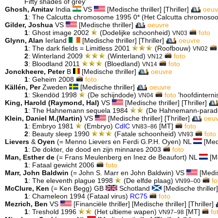
Fifty shades of grey'
Ghosh, Amitav
India
VS
[Medische thriller] [Thriller]
oeuv
1
: The Calcutta chromosome 1995 0* (Het Calcutta chromos
Gilder, Joshua
VS
[Medische thriller]
oeuvre
1
: Ghost image 2002
(Dodelijke schoonheid)
foto
VN03
Glynn, Alan
Ierland
[Medische thriller] [Thriller]
oeuvre
1
: The dark fields = Limitless 2001
(Roofbouw)
VN02
2
: Winterland 2009
(Winterland)
foto
VN12
3
: Bloodland 2011
(Bloedland)
foto
VN14
Jonckheere, Peter
B
[Medische thriller]
oeuvre
1
: Geheim 2008
foto
Källén, Per
Zweden
[Medische thriller]
oeuvre
1
: Skendöd 1998
(De schijndode)
foto
'hoofdinternis
VN04
King, Harold (Raymond, Hal)
VS
[Medische thriller] [Thriller]
1
: The Hahnemann sequela 1984
(De Hahnemann-parad
Klein, Daniel M.(Martin)
VS
[Medische thriller] [Thriller]
oeu
1
: Embryo 1981
(Embryo)
CdlC
[MT]
foto
VN83–86
2
: Beauty sleep 1990
(Fatale schoonheid)
foto
VN93
Lievers
&
Oyen
(= Menno Lievers en Ferdi G.P.H. Oyen) NL
[Medi
1
: De dokter, de dood en zijn minnares 2003
foto
Man, Esther de
(= Frans Meulenberg en Inez de Beaufort) NL
[Me
1
: Fataal gewicht 2006
foto
Marr, John Baldwin
(= John S. Marr en John Baldwin) VS
[Medisc
1
: The eleventh plague 1998
(De elfde plaag)
fo
VN99–00
McClure, Ken
(= Ken Begg) GB
Schotland
[Medische thriller
1
: Chameleon 1994 (Fataal virus)
RC75
foto
Mezrich, Ben
VS
[Financiële thriller] [Medische thriller] [Thriller]
1
: Treshold 1996
(Het ultieme wapen)
[MT]
fo
VN97–98