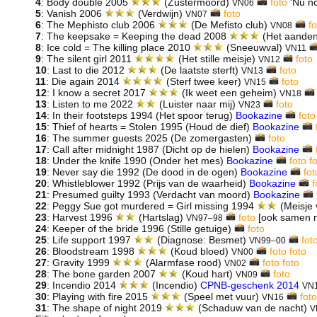
4
: Body double 2005
(Zustermoord)
foto
'Nu no
VN06
5
: Vanish 2006
(Verdwijn)
foto
VN07
6
: The Mephisto club 2006
(De Mefisto club)
fo
VN08
7
: The keepsake = Keeping the dead 2008
(Het aande
8
: Ice cold = The killing place 2010
(Sneeuwval)
VN11
9
: The silent girl 2011
(Het stille meisje)
foto
VN12
10
: Last to die 2012
(De laatste sterft)
foto
VN13
11
: Die again 2014
(Sterf twee keer)
foto
VN15
12
: I know a secret 2017
(Ik weet een geheim)
VN18
13
: Listen to me 2022
(Luister naar mij)
foto
VN23
14
: In their footsteps 1994 (Het spoor terug)
Bookazine
foto
15
: Thief of hearts = Stolen 1995 (Houd de dief)
Bookazine
16
: The summer guests 2025 (De zomergasten)
foto
17
: Call after midnight 1987 (Dicht op de hielen)
Bookazine
18
: Under the knife 1990 (Onder het mes)
Bookazine
foto
f
19
: Never say die 1992 (De dood in de ogen)
Bookazine
fot
20
: Whistleblower 1992 (Prijs van de waarheid)
Bookazine
f
21
: Presumed guilty 1993 (Verdacht van moord)
Bookazine
22
: Peggy Sue got murdered = Girl missing 1994
(Meisje 
23
: Harvest 1996
(Hartslag)
foto
[ook samen 
VN97–98
24
: Keeper of the bride 1996 (Stille getuige)
foto
25
: Life support 1997
(Diagnose: Besmet)
fot
VN99–00
26
: Bloodstream 1998
(Koud bloed)
foto
foto
VN00
27
: Gravity 1999
(Alarmfase rood)
foto
foto
VN02
28
: The bone garden 2007
(Koud hart)
foto
VN09
29
: Incendio 2014
(Incendio)
CPNB-geschenk 2014
VN
30
: Playing with fire 2015
(Speel met vuur)
foto
VN16
31
: The shape of night 2019
(Schaduw van de nacht)
V