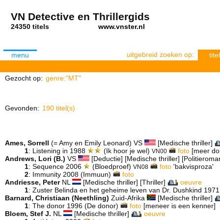
VN Detective en Thrillergids
24350 titels
www.vnster.nl
uitgebreid zoeken op:
menu
titel
Gezocht op:
genre:"MT"
Gevonden:
190 titel(s)
Ames, Sorrell
(= Amy en Emily Leonard) VS
[Medische thriller]
1
: Listening in 1988
(Ik hoor je wel)
foto
[meer dok
VN00
Andrews, Lori (B.)
VS
[Deductie] [Medische thriller] [Politierom
1
: Sequence 2006
(Bloedproef)
foto
'bakvisproza'
VN08
2
: Immunity 2008 (Immuun)
foto
Andriesse, Peter
NL
[Medische thriller] [Thriller]
oeuvre
1
: Zuster Belinda en het geheime leven van Dr. Dushkind 197
Barnard, Christiaan (Neethling)
Zuid-Afrika
[Medische thriller]
1
: The donor 1996 (De donor)
foto
[meneer is een kenner]
Bloem, Stef J.
NL
[Medische thriller]
oeuvre