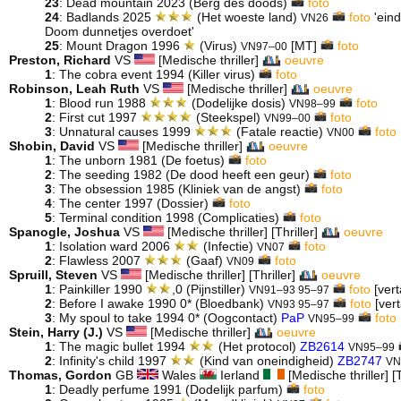
23
: Dead mountain 2023 (Berg des doods)
foto
24
: Badlands 2025
(Het woeste land)
foto
'eind
VN26
Doom dunnetjes overdoet'
25
: Mount Dragon 1996
(Virus)
[MT]
foto
VN97–00
Preston, Richard
VS
[Medische thriller]
oeuvre
1
: The cobra event 1994 (Killer virus)
foto
Robinson, Leah Ruth
VS
[Medische thriller]
oeuvre
1
: Blood run 1988
(Dodelijke dosis)
foto
VN98–99
2
: First cut 1997
(Steekspel)
foto
VN99–00
3
: Unnatural causes 1999
(Fatale reactie)
foto
VN00
Shobin, David
VS
[Medische thriller]
oeuvre
1
: The unborn 1981 (De foetus)
foto
2
: The seeding 1982 (De dood heeft een geur)
foto
3
: The obsession 1985 (Kliniek van de angst)
foto
4
: The center 1997 (Dossier)
foto
5
: Terminal condition 1998 (Complicaties)
foto
Spanogle, Joshua
VS
[Medische thriller] [Thriller]
oeuvre
1
: Isolation ward 2006
(Infectie)
foto
VN07
2
: Flawless 2007
(Gaaf)
foto
VN09
Spruill, Steven
VS
[Medische thriller] [Thriller]
oeuvre
1
: Painkiller 1990
,0 (Pijnstiller)
foto
[vert
VN91–93 95–97
2
: Before I awake 1990 0* (Bloedbank)
foto
[vert
VN93 95–97
3
: My spoul to take 1994 0* (Oogcontact)
PaP
foto
VN95–99
Stein, Harry (J.)
VS
[Medische thriller]
oeuvre
1
: The magic bullet 1994
(Het protocol)
ZB2614
VN95–99
2
: Infinity's child 1997
(Kind van oneindigheid)
ZB2747
VN
Thomas, Gordon
GB
Wales
Ierland
[Medische thriller] [T
1
: Deadly perfume 1991 (Dodelijk parfum)
foto