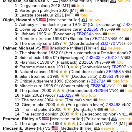
Mieghem, Saskia van
NL
[Medische thriller] [Thriller]
oeuvre
1
: De gynaecoloog 2018
[MT]
foto
2
: Verborgen praktijken 2020
[MT]
foto
3
: Laatste spreekuur 2021
[MT]
foto
Olgin, Howard
VS
[Medische thriller]
oeuvre
1
: Autopsy = The doctor game 1978 0* (De lijkschouwing)
ZB2
2
: Cover up 1988 0* (Intensive care)
ZB2565
foto
f
VN95–99
3
: Lifebank 1995
(Bloedbank)
ZB2664
foto
VN99
4
: Remote intrusion 1996 0* (Slachtoffer)
ZB2742
f
VN98–99
5
: The eternity cure 1997
(Moordmachine)
ZB2770
VN98–99
Palmer, Michael
VS
[Medische thriller] [Thriller]
oeuvre
1
: The sisterhood 1982 0* (Het zusterschap = De witte dood)
Z
2
: Side effects 1985 0* (Bijwerkingen)
ZB2503
=
ZB3124
VN93
3
: Flashback 1988 0* (Flashback)
ZB2616
foto
VN95–99
4
: Extreme measures 1991 0,
(Doodverklaard)
ZB2507
VN
5
: Natural causes 1994
(Dood door schuld)
ZB2558
VN94
6
: Silent treatment 1995
(Doodse stilte)
ZB2651
VN99
7
: Critical judgement 1996 (Doodvonnis)
ZB2714
foto
foto
8
: Miracle cure 1998 0* (Wondermiddel)
ZB2804
fo
VN98–00
9
: The patient 2000
(Hersendood)
ZB2964
fot
VN00
10
: Fatal 2002 (Vaccin)
ZB3297
foto
foto
11
: The society 2004
(Trauma)
foto
VN05
12
: Give or take 2006
(Een gestolen leven)
ZB3498
VN07
13
: The first patient 2008
(De lijfarts)
foto
VN09
14
: The second opinion 2009
(De second opinion)
VN11
Pearson, Ridley
VS
[Medische thriller] [Politieroman]
oeuvre
1
: The angel maker 1993
(De slachter)
[MT]
VN96–98
Pieczenik, Steve (R.)
VS
[Medische thriller]
oeuvre