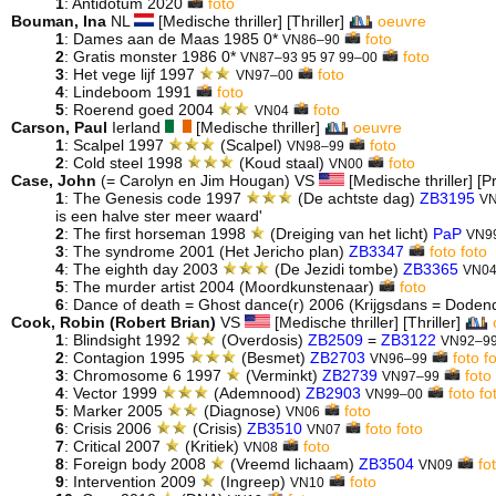
1
: Antidotum 2020
foto
Bouman, Ina
NL
[Medische thriller] [Thriller]
oeuvre
1
: Dames aan de Maas 1985 0*
foto
VN86–90
2
: Gratis monster 1986 0*
foto
VN87–93 95 97 99–00
3
: Het vege lijf 1997
foto
VN97–00
4
: Lindeboom 1991
foto
5
: Roerend goed 2004
foto
VN04
Carson, Paul
Ierland
[Medische thriller]
oeuvre
1
: Scalpel 1997
(Scalpel)
foto
VN98–99
2
: Cold steel 1998
(Koud staal)
foto
VN00
Case, John
(= Carolyn en Jim Hougan) VS
[Medische thriller] [Pr
1
: The Genesis code 1997
(De achtste dag)
ZB3195
V
is een halve ster meer waard'
2
: The first horseman 1998
(Dreiging van het licht)
PaP
VN9
3
: The syndrome 2001 (Het Jericho plan)
ZB3347
foto
foto
4
: The eighth day 2003
(De Jezidi tombe)
ZB3365
VN0
5
: The murder artist 2004 (Moordkunstenaar)
foto
6
: Dance of death = Ghost dance(r) 2006 (Krijgsdans = Dode
Cook, Robin (Robert Brian)
VS
[Medische thriller] [Thriller]
1
: Blindsight 1992
(Overdosis)
ZB2509
=
ZB3122
VN92–9
2
: Contagion 1995
(Besmet)
ZB2703
foto
f
VN96–99
3
: Chromosome 6 1997
(Verminkt)
ZB2739
foto
VN97–99
4
: Vector 1999
(Ademnood)
ZB2903
foto
fo
VN99–00
5
: Marker 2005
(Diagnose)
foto
VN06
6
: Crisis 2006
(Crisis)
ZB3510
foto
foto
VN07
7
: Critical 2007
(Kritiek)
foto
VN08
8
: Foreign body 2008
(Vreemd lichaam)
ZB3504
fo
VN09
9
: Intervention 2009
(Ingreep)
foto
VN10