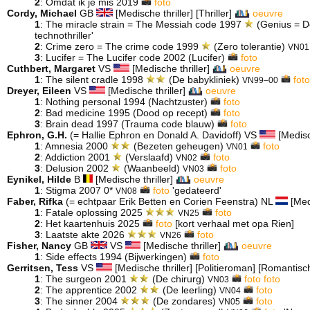
2
: Omdat ik je mis 2019
foto
Cordy, Michael
GB
[Medische thriller] [Thriller]
oeuvre
1
: The miracle strain = The Messiah code 1997
(Genius = D
technothriller'
2
: Crime zero = The crime code 1999
(Zero tolerantie)
VN01
3
: Lucifer = The Lucifer code 2002 (Lucifer)
foto
Cuthbert, Margaret
VS
[Medische thriller]
oeuvre
1
: The silent cradle 1998
(De babykliniek)
fot
VN99–00
Dreyer, Eileen
VS
[Medische thriller]
oeuvre
1
: Nothing personal 1994 (Nachtzuster)
foto
2
: Bad medicine 1995 (Dood op recept)
foto
3
: Brain dead 1997 (Trauma code blauw)
foto
Ephron, G.H.
(= Hallie Ephron en Donald A. Davidoff) VS
[Medisch
1
: Amnesia 2000
(Bezeten geheugen)
foto
VN01
2
: Addiction 2001
(Verslaafd)
foto
VN02
3
: Delusion 2002
(Waanbeeld)
foto
VN03
Eynikel, Hilde
B
[Medische thriller]
oeuvre
1
: Stigma 2007 0*
foto
'gedateerd'
VN08
Faber, Rifka
(= echtpaar Erik Betten en Corien Feenstra) NL
[Medi
1
: Fatale oplossing 2025
foto
VN25
2
: Het kaartenhuis 2025
foto
[kort verhaal met opa Rien]
3
: Laatste akte 2026
foto
VN26
Fisher, Nancy
GB
VS
[Medische thriller]
oeuvre
1
: Side effects 1994 (Bijwerkingen)
foto
Gerritsen, Tess
VS
[Medische thriller] [Politieroman] [Romantische 
1
: The surgeon 2001
(De chirurg)
foto
foto
VN03
2
: The apprentice 2002
(De leerling)
foto
VN04
3
: The sinner 2004
(De zondares)
foto
VN05