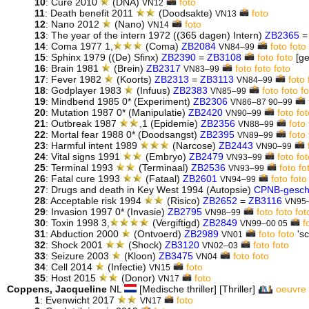
10
: Cure 2010
(DNA)
foto
VN12
11
: Death benefit 2011
(Doodsakte)
foto
VN13
12
: Nano 2012
(Nano)
foto
VN14
13
: The year of the intern 1972 ((365 dagen) Intern)
ZB2365
14
: Coma 1977 1,
(Coma)
ZB2084
foto
foto
VN84–99
15
: Sphinx 1979 ((De) Sfinx)
ZB2390
=
ZB3108
foto
foto
[ge
16
: Brain 1981
(Brein)
ZB2317
foto
foto
foto
VN83–99
17
: Fever 1982
(Koorts)
ZB2313
=
ZB3113
foto
VN84–99
18
: Godplayer 1983
(Infuus)
ZB2383
foto
foto
f
VN85–99
19
: Mindbend 1985 0* (Experiment)
ZB2306
VN86–87 90–99
20
: Mutation 1987 0* (Manipulatie)
ZB2420
foto
fot
VN90–99
21
: Outbreak 1987
,1 (Epidemie)
ZB2356
foto
VN88–99
22
: Mortal fear 1988 0* (Doodsangst)
ZB2395
foto
VN89–99
23
: Harmful intent 1989
(Narcose)
ZB2443
VN90–99
24
: Vital signs 1991
(Embryo)
ZB2479
foto
fo
VN93–99
25
: Terminal 1993
(Terminaal)
ZB2536
foto
fo
VN93–99
26
: Fatal cure 1993
(Fataal)
ZB2601
foto
foto
VN94–99
27
: Drugs and death in Key West 1994 (Autopsie)
CPNB-gesch
28
: Acceptable risk 1994
(Risico)
ZB2652
=
ZB3116
VN95
29
: Invasion 1997 0* (Invasie)
ZB2795
foto
foto
fot
VN98–99
30
: Toxin 1998 3,
(Vergiftigd)
ZB2849
f
VN99–00 05
31
: Abduction 2000
(Ontvoerd)
ZB2989
foto
foto
'sc
VN01
32
: Shock 2001
(Shock)
ZB3120
foto
foto
VN02–03
33
: Seizure 2003
(Kloon)
ZB3475
foto
foto
VN04
34
: Cell 2014
(Infectie)
foto
VN15
35
: Host 2015
(Donor)
foto
VN17
Coppens, Jacqueline
NL
[Medische thriller] [Thriller]
oeuvre
1
: Evenwicht 2017
foto
VN17