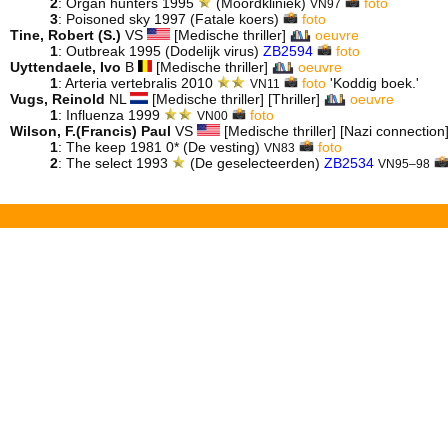
2
: Organ hunters 1995
(Moordkliniek)
foto
VN97
3
: Poisoned sky 1997 (Fatale koers)
foto
Tine, Robert (S.)
VS
[Medische thriller]
oeuvre
1
: Outbreak 1995 (Dodelijk virus)
ZB2594
foto
Uyttendaele, Ivo
B
[Medische thriller]
oeuvre
1
: Arteria vertebralis 2010
foto
'Koddig boek.'
VN11
Vugs, Reinold
NL
[Medische thriller] [Thriller]
oeuvre
1
: Influenza 1999
foto
VN00
Wilson, F.(Francis) Paul
VS
[Medische thriller] [Nazi connection]
1
: The keep 1981 0* (De vesting)
foto
VN83
2
: The select 1993
(De geselecteerden)
ZB2534
VN95–98