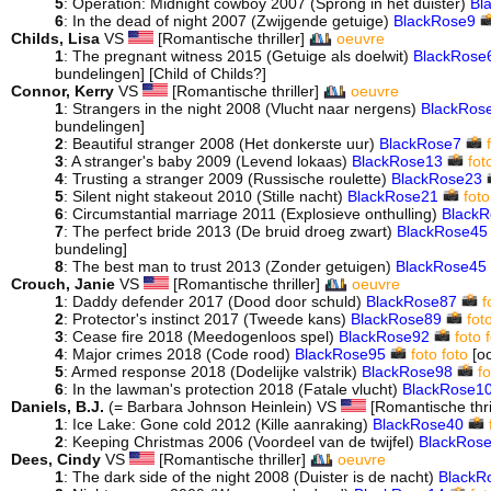
5
: Operation: Midnight cowboy 2007 (Sprong in het duister)
Bl
6
: In the dead of night 2007 (Zwijgende getuige)
BlackRose9
Childs, Lisa
VS
[Romantische thriller]
oeuvre
1
: The pregnant witness 2015 (Getuige als doelwit)
BlackRose
bundelingen] [Child of Childs?]
Connor, Kerry
VS
[Romantische thriller]
oeuvre
1
: Strangers in the night 2008 (Vlucht naar nergens)
BlackRos
bundelingen]
2
: Beautiful stranger 2008 (Het donkerste uur)
BlackRose7
3
: A stranger's baby 2009 (Levend lokaas)
BlackRose13
fot
4
: Trusting a stranger 2009 (Russische roulette)
BlackRose23
5
: Silent night stakeout 2010 (Stille nacht)
BlackRose21
foto
6
: Circumstantial marriage 2011 (Explosieve onthulling)
Black
7
: The perfect bride 2013 (De bruid droeg zwart)
BlackRose45
bundeling]
8
: The best man to trust 2013 (Zonder getuigen)
BlackRose45
Crouch, Janie
VS
[Romantische thriller]
oeuvre
1
: Daddy defender 2017 (Dood door schuld)
BlackRose87
f
2
: Protector's instinct 2017 (Tweede kans)
BlackRose89
fot
3
: Cease fire 2018 (Meedogenloos spel)
BlackRose92
foto
4
: Major crimes 2018 (Code rood)
BlackRose95
foto
foto
[oo
5
: Armed response 2018 (Dodelijke valstrik)
BlackRose98
fo
6
: In the lawman's protection 2018 (Fatale vlucht)
BlackRose1
Daniels, B.J.
(= Barbara Johnson Heinlein) VS
[Romantische thri
1
: Ice Lake: Gone cold 2012 (Kille aanraking)
BlackRose40
2
: Keeping Christmas 2006 (Voordeel van de twijfel)
BlackRos
Dees, Cindy
VS
[Romantische thriller]
oeuvre
1
: The dark side of the night 2008 (Duister is de nacht)
BlackR