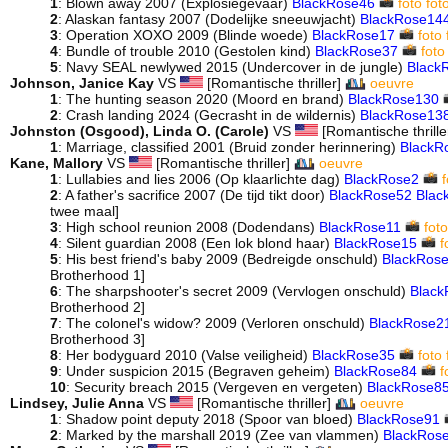
1
: Blown away 2007 (Explosiegevaar)
BlackRose46
foto
fot
2
: Alaskan fantasy 2007 (Dodelijke sneeuwjacht)
BlackRose14
3
: Operation XOXO 2009 (Blinde woede)
BlackRose17
foto
4
: Bundle of trouble 2010 (Gestolen kind)
BlackRose37
foto
5
: Navy SEAL newlywed 2015 (Undercover in de jungle)
Black
Johnson, Janice Kay
VS
[Romantische thriller]
oeuvre
1
: The hunting season 2020 (Moord en brand)
BlackRose130
2
: Crash landing 2024 (Gecrasht in de wildernis)
BlackRose13
Johnston (Osgood), Linda O. (Carole)
VS
[Romantische thrille
1
: Marriage, classified 2001 (Bruid zonder herinnering)
BlackR
Kane, Mallory
VS
[Romantische thriller]
oeuvre
1
: Lullabies and lies 2006 (Op klaarlichte dag)
BlackRose2
f
2
: A father's sacrifice 2007 (De tijd tikt door)
BlackRose52
Blac
twee maal]
3
: High school reunion 2008 (Dodendans)
BlackRose11
foto
4
: Silent guardian 2008 (Een lok blond haar)
BlackRose15
f
5
: His best friend's baby 2009 (Bedreigde onschuld)
BlackRos
Brotherhood 1]
6
: The sharpshooter's secret 2009 (Vervlogen onschuld)
Black
Brotherhood 2]
7
: The colonel's widow? 2009 (Verloren onschuld)
BlackRose2
Brotherhood 3]
8
: Her bodyguard 2010 (Valse veiligheid)
BlackRose35
foto
9
: Under suspicion 2015 (Begraven geheim)
BlackRose84
f
10
: Security breach 2015 (Vergeven en vergeten)
BlackRose8
Lindsey, Julie Anna
VS
[Romantische thriller]
oeuvre
1
: Shadow point deputy 2018 (Spoor van bloed)
BlackRose91
2
: Marked by the marshall 2019 (Zee van vlammen)
BlackRos