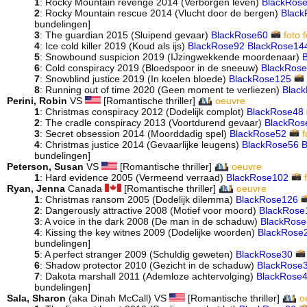
1
: Rocky Mountain revenge 2014 (Verborgen leven)
BlackRos
2
: Rocky Mountain rescue 2014 (Vlucht door de bergen)
Black
bundelingen]
3
: The guardian 2015 (Sluipend gevaar)
BlackRose60
foto
f
4
: Ice cold killer 2019 (Koud als ijs)
BlackRose92
BlackRose14
5
: Snowbound suspicion 2019 (IJzingwekkende moordenaar)
6
: Cold conspiracy 2019 (Bloedspoor in de sneeuw)
BlackRos
7
: Snowblind justice 2019 (In koelen bloede)
BlackRose125
8
: Running out of time 2020 (Geen moment te verliezen)
Blac
Perini, Robin
VS
[Romantische thriller]
oeuvre
1
: Christmas conspiracy 2012 (Dodelijk complot)
BlackRose48
2
: The cradle conspiracy 2013 (Voortdurend gevaar)
BlackRos
3
: Secret obsession 2014 (Moorddadig spel)
BlackRose52
f
4
: Christmas justice 2014 (Gevaarlijke leugens)
BlackRose56
B
bundelingen]
Peterson, Susan
VS
[Romantische thriller]
oeuvre
1
: Hard evidence 2005 (Vermeend verraad)
BlackRose102
Ryan, Jenna
Canada
[Romantische thriller]
oeuvre
1
: Christmas ransom 2005 (Dodelijk dilemma)
BlackRose126
2
: Dangerously attractive 2008 (Motief voor moord)
BlackRose
3
: A voice in the dark 2008 (De man in de schaduw)
BlackRose
4
: Kissing the key witnes 2009 (Dodelijke woorden)
BlackRose
bundelingen]
5
: A perfect stranger 2009 (Schuldig geweten)
BlackRose30
6
: Shadow protector 2010 (Gezicht in de schaduw)
BlackRose
7
: Dakota marshall 2011 (Ademloze achtervolging)
BlackRose
bundelingen]
Sala, Sharon
(aka Dinah McCall) VS
[Romantische thriller]
o