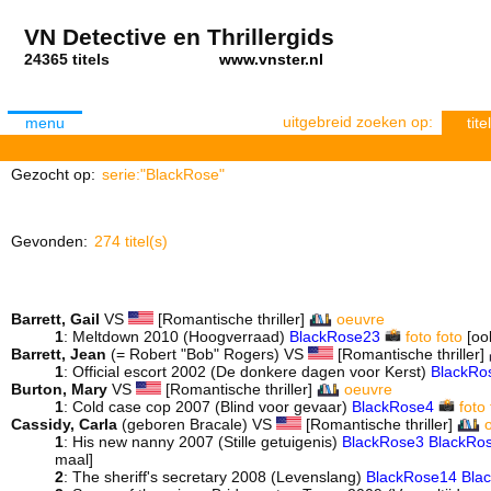
VN Detective en Thrillergids
24365 titels
www.vnster.nl
uitgebreid zoeken op:
menu
titel
Gezocht op:
serie:"BlackRose"
Gevonden:
274 titel(s)
Barrett, Gail
VS
[Romantische thriller]
oeuvre
1
: Meltdown 2010 (Hoogverraad)
BlackRose23
foto
foto
[ook
Barrett, Jean
(= Robert "Bob" Rogers) VS
[Romantische thriller]
1
: Official escort 2002 (De donkere dagen voor Kerst)
BlackRo
Burton, Mary
VS
[Romantische thriller]
oeuvre
1
: Cold case cop 2007 (Blind voor gevaar)
BlackRose4
foto
Cassidy, Carla
(geboren Bracale) VS
[Romantische thriller]
1
: His new nanny 2007 (Stille getuigenis)
BlackRose3
BlackRo
maal]
2
: The sheriff's secretary 2008 (Levenslang)
BlackRose14
Bla