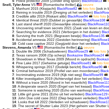
5
: Police protector 2009 (Zonder enig spoor)
BlackRose13
f
Snell, Tyler Anne
VS
[Romantische thriller]
oeuvre
1
: Manhunt 2015 (Klopjacht)
BlackRose82
foto
foto
[ook in 
2
: Reining in trouble 2019 (Dreiging uit het verleden)
BlackRos
3
: Credible alibi 2019 (Riskant alibi)
BlackRose94
foto
foto
[
4
: Identical threat 2020 (Dubbel zo gevaarlijk)
BlackRose108
5
: Last stand sheriff 2020 (Gevaarlijke obsessie)
BlackRose11
6
: Uncovering small town secrets 2021 (Zaak van leven en do
7
: Searching for evidence 2021 (Verborgen in het duister)
Bla
8
: Surviving the truth 2021 (Begraven bewijs)
BlackRose135
9
: Accidental amnesia 2022 (Gestolen herinnering)
BlackRose
10
: Cold case captive 2022 (Gegijzeld door het verleden)
Blac
Stevens, Amanda
VS
[Romantische thriller]
oeuvre
1
: Double life 2006 (Schaduwleven)
BlackRose29
foto
foto
[
2
: Texas ransom 2008 (Op scherp)
Bookazine
BlackRose24
3
: Showdown in West Texas 2009 (Moord in opdracht)
Bookaz
4
: Pine Lake 2017 (Geheime getuige)
BlackRose81
foto
fot
5
: Whispering springs 2017 (Dodelijk bericht)
BlackRose90
6
: Crminal behaviour 2019 (Profiel van een moordenaar)
Blac
7
: Incriminating evidence 2019 (Kijk niet weg)
BlackRose99
8
: Killer investigation 2019 (Achtervolgd door het verleden)
Bla
9
: Without a trace 2020 (Moord in het maanlicht)
BlackRose11
10
: A desperate search 2020 (Engel van het kwaad)
BlackRos
11
: Someone is watching 2020 (Echo van wanhoop)
BlackRos
12
: Little girl gone 2021 (Echo uit het verleden)
BlackRose129
13
: John Doe cold case 2022 (Diep begraven verleden)
Black
14
: Looks that kill 2022 (Verleden vol schaduwen)
BlackRose1
15
: The secret of Shutter Lake 2023 (Het geheim van Shutter