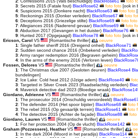
2
: Confessions 2015 (Vals beschuldigd)
BlackRose61
foto
f
3
: Secrets 2015 (Fatale fout)
BlackRose62
foto
foto
[ook in 
4
: Suspicions 2015 (Donkere nacht)
BlackRose63
foto
foto
[
5
: Reckonings 2015 (Donker verleden)
BlackRose67
foto
fo
6
: Deceptions 2016 (Griezelige stilte)
BlackRose69
foto
foto
7
: Allegiances 2016 (Naderend gevaar)
BlackRose69
foto
fo
8
: Abduction 2017 (Gevangen in het duister)
BlackRose76
f
9
: Hunted 2017 (Opgejaagd)
BlackRose78
foto
foto
[ook in 
Ericson, Carol
VS
[Romantische thriller]
oeuvre
1
: Single father sheriff 2016 (Dreigend onheil)
BlackRose71
2
: Sudden second chance 2016 (Onbekend verleden)
BlackRo
3
: Army ranger redemption 2016 (Begraven geheim)
BlackRos
4
: In the arms of the enemy 2016 (Verloren leven)
BlackRose7
Fossen, Delores
VS
[Romantische thriller]
oeuvre
1
: The Christmas clue 2007 (Gesloten deuren)
BlackRose4
Bl
bundelingen]
2
: Ice Lake: Cold heat 2012 (IJzige adem)
BlackRose40
fot
3
: Targeted in Silver Creek 2023 (Raadselachtig verleden)
Bla
4
: Maverick detective dad 2023 (Bloedige wraak)
BlackRose14
Giordano, Adrienne
VS
[Romantische thriller]
oeuvre
1
: The prosecutor 2014 (Onschuldig veroordeeld)
BlackRose6
2
: The defender 2014 (Het spoor bijster)
BlackRose68
foto
3
: The rebel 2015 (Op gevaarlijk terrein)
BlackRose61
foto
4
: The detective 2015 (Achter de façade)
BlackRose88
foto
Giordano, Lauren
VS
[Romantische thriller]
oeuvre
1
: For her protection 2004 (Op de vlucht)
BlackRose142
fot
Graham (Pozzessere), Heather
VS
[Romantische thriller]
oe
1
: In the dark 2004 (Moord in het paradijs)
BlackRose114
fo