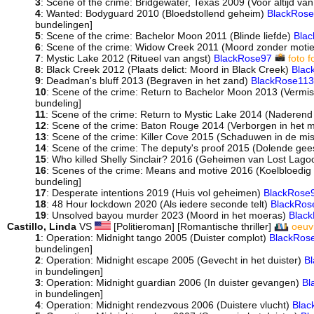
3
: Scene of the crime: Bridgewater, Texas 2009 (Voor altijd van
4
: Wanted: Bodyguard 2010 (Bloedstollend geheim)
BlackRos
bundelingen]
5
: Scene of the crime: Bachelor Moon 2011 (Blinde liefde)
Bla
6
: Scene of the crime: Widow Creek 2011 (Moord zonder moti
7
: Mystic Lake 2012 (Ritueel van angst)
BlackRose97
foto
f
8
: Black Creek 2012 (Plaats delict: Moord in Black Creek)
Blac
9
: Deadman's bluff 2013 (Begraven in het zand)
BlackRose113
10
: Scene of the crime: Return to Bachelor Moon 2013 (Vermis
bundeling]
11
: Scene of the crime: Return to Mystic Lake 2014 (Naderend
12
: Scene of the crime: Baton Rouge 2014 (Verborgen in het
13
: Scene of the crime: Killer Cove 2015 (Schaduwen in de mi
14
: Scene of the crime: The deputy's proof 2015 (Dolende gee
15
: Who killed Shelly Sinclair? 2016 (Geheimen van Lost Lag
16
: Scenes of the crime: Means and motive 2016 (Koelbloedi
bundeling]
17
: Desperate intentions 2019 (Huis vol geheimen)
BlackRose
18
: 48 Hour lockdown 2020 (Als iedere seconde telt)
BlackRos
19
: Unsolved bayou murder 2023 (Moord in het moeras)
Blac
Castillo, Linda
VS
[Politieroman] [Romantische thriller]
oeuv
1
: Operation: Midnight tango 2005 (Duister complot)
BlackRos
bundelingen]
2
: Operation: Midnight escape 2005 (Gevecht in het duister)
B
in bundelingen]
3
: Operation: Midnight guardian 2006 (In duister gevangen)
Bl
in bundelingen]
4
: Operation: Midnight rendezvous 2006 (Duistere vlucht)
Blac