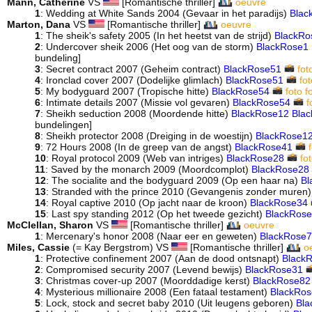
Mann, Catherine
VS
[Romantische thriller]
oeuvre
1
: Wedding at White Sands 2004 (Gevaar in het paradijs)
Blac
Marton, Dana
VS
[Romantische thriller]
oeuvre
1
: The sheik's safety 2005 (In het heetst van de strijd)
BlackRo
2
: Undercover sheik 2006 (Het oog van de storm)
BlackRose1
bundeling]
3
: Secret contract 2007 (Geheim contract)
BlackRose51
fot
4
: Ironclad cover 2007 (Dodelijke glimlach)
BlackRose51
fot
5
: My bodyguard 2007 (Tropische hitte)
BlackRose54
foto
f
6
: Intimate details 2007 (Missie vol gevaren)
BlackRose54
f
7
: Sheikh seduction 2008 (Moordende hitte)
BlackRose12
Bla
bundelingen]
8
: Sheikh protector 2008 (Dreiging in de woestijn)
BlackRose1
9
: 72 Hours 2008 (In de greep van de angst)
BlackRose41
10
: Royal protocol 2009 (Web van intriges)
BlackRose28
fo
11
: Saved by the monarch 2009 (Moordcomplot)
BlackRose28
12
: The socialite and the bodyguard 2009 (Op een haar na)
Bl
13
: Stranded with the prince 2010 (Gevangenis zonder muren
14
: Royal captive 2010 (Op jacht naar de kroon)
BlackRose34
15
: Last spy standing 2012 (Op het tweede gezicht)
BlackRos
McClellan, Sharon
VS
[Romantische thriller]
oeuvre
1
: Mercenary's honor 2008 (Naar eer en geweten)
BlackRose7
Miles, Cassie
(= Kay Bergstrom) VS
[Romantische thriller]
o
1
: Protective confinement 2007 (Aan de dood ontsnapt)
Black
2
: Compromised security 2007 (Levend bewijs)
BlackRose31
3
: Christmas cover-up 2007 (Moorddadige kerst)
BlackRose82
4
: Mysterious millionaire 2008 (Een fataal testament)
BlackRos
5
: Lock, stock and secret baby 2010 (Uit leugens geboren)
Bla