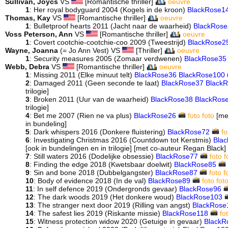
Sullivan, Joycs
VS
[Romantische thriller]
oeuvre
1
: Her royal bodyguard 2004 (Kogels in de kroon)
BlackRose1
Thomas, Kay
VS
[Romantische thriller]
oeuvre
1
: Bulletproof hearts 2011 (Jacht naar de waarheid)
BlackRose
Voss Peterson, Ann
VS
[Romantische thriller]
oeuvre
1
: Covert cootchie-cootchie-coo 2009 (Tweestrijd)
BlackRose2
Wayne, Joanna
(= Jo Ann Vest) VS
[Thriller]
oeuvre
1
: Security measures 2005 (Zomaar verdwenen)
BlackRose35
Webb, Debra
VS
[Romantische thriller]
oeuvre
1
: Missing 2011 (Elke minuut telt)
BlackRose36
BlackRose100
2
: Damaged 2011 (Geen seconde te laat)
BlackRose37
Black
trilogie]
3
: Broken 2011 (Uur van de waarheid)
BlackRose38
BlackRos
trilogie]
4
: Bet me 2007 (Rien ne va plus)
BlackRose26
foto
foto
[me
in bundeling]
5
: Dark whispers 2016 (Donkere fluistering)
BlackRose72
fo
6
: Investigating Christmas 2016 (Countdown tot Kerstmis)
Bla
[ook in bundelingen en in trilogie] [met co-auteur Regan Black]
7
: Still waters 2016 (Dodelijke obsessie)
BlackRose77
foto
f
8
: Finding the edge 2018 (Kwetsbaar doelwit)
BlackRose85
9
: Sin and bone 2018 (Dubbelgangster)
BlackRose87
foto
f
10
: Body of evidence 2018 (In de val)
BlackRose89
foto
fot
11
: In self defence 2019 (Ondergronds gevaar)
BlackRose96
12
: The dark woods 2019 (Het donkere woud)
BlackRose103
13
: The stranger next door 2019 (Rilling van angst)
BlackRose
14
: The safest lies 2019 (Riskante missie)
BlackRose118
fo
15
: Witness protection widow 2020 (Getuige in gevaar)
BlackR