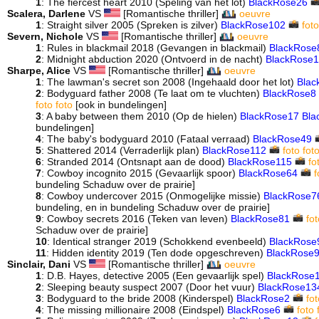
1
: The fiercest heart 2010 (Speling van het lot)
BlackRose26
Scalera, Darlene
VS
[Romantische thriller]
oeuvre
1
: Straight silver 2005 (Spreken is zilver)
BlackRose102
foto
Severn, Nichole
VS
[Romantische thriller]
oeuvre
1
: Rules in blackmail 2018 (Gevangen in blackmail)
BlackRose
2
: Midnight abduction 2020 (Ontvoerd in de nacht)
BlackRose
Sharpe, Alice
VS
[Romantische thriller]
oeuvre
1
: The lawman's secret son 2008 (Ingehaald door het lot)
Blac
2
: Bodyguard father 2008 (Te laat om te vluchten)
BlackRose8
foto
foto
[ook in bundelingen]
3
: A baby between them 2010 (Op de hielen)
BlackRose17
Bla
bundelingen]
4
: The baby's bodyguard 2010 (Fataal verraad)
BlackRose49
5
: Shattered 2014 (Verraderlijk plan)
BlackRose112
foto
fot
6
: Stranded 2014 (Ontsnapt aan de dood)
BlackRose115
fo
7
: Cowboy incognito 2015 (Gevaarlijk spoor)
BlackRose64
f
bundeling Schaduw over de prairie]
8
: Cowboy undercover 2015 (Onmogelijke missie)
BlackRose7
bundeling, en in bundeling Schaduw over de prairie]
9
: Cowboy secrets 2016 (Teken van leven)
BlackRose81
fot
Schaduw over de prairie]
10
: Identical stranger 2019 (Schokkend evenbeeld)
BlackRose
11
: Hidden identity 2019 (Ten dode opgeschreven)
BlackRose
Sinclair, Dani
VS
[Romantische thriller]
oeuvre
1
: D.B. Hayes, detective 2005 (Een gevaarlijk spel)
BlackRose
2
: Sleeping beauty suspect 2007 (Door het vuur)
BlackRose13
3
: Bodyguard to the bride 2008 (Kinderspel)
BlackRose2
fot
4
: The missing millionaire 2008 (Eindspel)
BlackRose6
foto