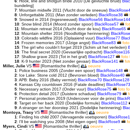
6
: Hook, line and shotgun bride 2010 (De gevluchte bruid)
Bla
bundeling]
7
: Mountain midwife 2011 (Vlucht door de sneeuw)
BlackRose
8
: Unforgettable 2011 (Man zonder verleden)
BlackRose38
9
: Snowed in 2014 (Ingesneeuwd)
BlackRose56
BlackRose14
10
: Snow blind 2014 (Moord zonder spoor)
BlackRose57
fo
11
: Mountain retreat 2014 (Vlucht door de kou)
BlackRose65
12
: Mountain shelter 2016 (Noodlottige herinnering)
BlackRos
13
: Colorado wildfire 2016 (Oplaaiend vuur)
BlackRose77
Bla
14
: Frozen memories 2017 (IJzige angst)
BlackRose83
foto
15
: The girl who couldn't forget 2019 (Schim uit het verleden)
16
: The final secret 2020 (Gevaarlijke opdracht)
BlackRose116
17
: Shallow grave 2023 (Tot in het graf)
BlackRose127
foto
18
: K-9 hunter 2023 (Niet zonder gevaar)
BlackRose141
fot
Miller, Julie
VS
[Romantische thriller]
oeuvre
1
: Police business 2005 (Zonder een spoor)
BlackRose148
2
: Ice Lake: Stone cold 2012 (Bevroren bloed)
BlackRose40
3
: APB: Baby 2016 (Baby vermist)
BlackRose70
BlackRose128
4
: Kansas City countdown 2016 (Fatale deadline)
BlackRose7
5
: Necessary action 2017 (Onder vuur)
BlackRose75
foto
fo
6
: Protection detail 2017 (Duistere schaduw)
BlackRose79
f
7
: Personal protection 2019 (Undercover voor de prins)
Black
8
: Target on her back 2020 (Dodelijke formule)
BlackRose112
9
: A stranger on her doorstep 2021 (Dodelijke herinnering)
Bla
Montoya, Tracy
VS
[Romantische thriller]
oeuvre
1
: Finding his child 2007 (Vervagende voetsporen)
BlackRose
2
: I'll be watching you 2008 (Met eigen ogen)
BlackRose9
f
Myers, Cindi
VS
[Romantische thriller]
oeuvre