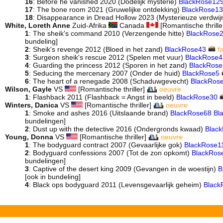
16
: Before he vanished 2020 (Dodelijk mysterie)
BlackRose12
17
: The bone room 2021 (Gruwelijke ontdekking)
BlackRose1
18
: Disappearance in Dread Hollow 2023 (Mysterieuze verdwij
White, Loreth Anne
Zuid-Afrika
Canada
[Romantische thrille
1
: The sheik's command 2010 (Verzengende hitte)
BlackRose
bundeling]
2
: Sheik's revenge 2012 (Bloed in het zand)
BlackRose43
f
3
: Surgeon sheik's rescue 2012 (Spelen met vuur)
BlackRose4
4
: Guarding the princess 2012 (Sporen in het zand)
BlackRose
5
: Seducing the mercenary 2007 (Onder de huid)
BlackRose5
6
: The heart of a renegade 2008 (Schaduwgevecht)
BlackRos
Wilson, Gayle
VS
[Romantische thriller]
oeuvre
1
: Flashback 2011 (Flashback = Angst in beeld)
BlackRose30
Winters, Danica
VS
[Romantische thriller]
oeuvre
1
: Smoke and ashes 2016 (Uitslaande brand)
BlackRose68
Bl
bundelingen]
2
: Dust up with the detective 2016 (Ondergronds kwaad)
Blac
Young, Donna
VS
[Romantische thriller]
oeuvre
1
: The bodyguard contract 2007 (Gevaarlijke gok)
BlackRose1
2
: Bodyguard confessions 2007 (Tot de zon opkomt)
BlackRos
bundelingen]
3
: Captive of the desert king 2009 (Gevangen in de woestijn)
B
[ook in bundeling]
4
: Black ops bodyguard 2011 (Levensgevaarlijk geheim)
Black