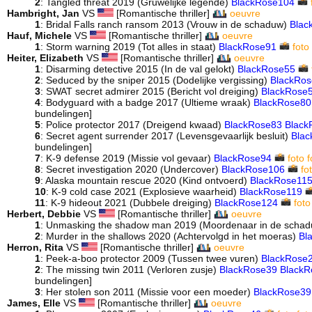
2
: Tangled threat 2019 (Gruwelijke legende)
BlackRose104
Hambright, Jan
VS
[Romantische thriller]
oeuvre
1
: Bridal Falls ranch ransom 2013 (Vrouw in de schaduw)
Blac
Hauf, Michele
VS
[Romantische thriller]
oeuvre
1
: Storm warning 2019 (Tot alles in staat)
BlackRose91
foto
Heiter, Elizabeth
VS
[Romantische thriller]
oeuvre
1
: Disarming detective 2015 (In de val gelokt)
BlackRose55
2
: Seduced by the sniper 2015 (Dodelijke vergissing)
BlackRo
3
: SWAT secret admirer 2015 (Bericht vol dreiging)
BlackRose
4
: Bodyguard with a badge 2017 (Ultieme wraak)
BlackRose80
bundelingen]
5
: Police protector 2017 (Dreigend kwaad)
BlackRose83
Black
6
: Secret agent surrender 2017 (Levensgevaarlijk besluit)
Bla
bundelingen]
7
: K-9 defense 2019 (Missie vol gevaar)
BlackRose94
foto
f
8
: Secret investigation 2020 (Undercover)
BlackRose106
fo
9
: Alaska mountain rescue 2020 (Kind ontvoerd)
BlackRose11
10
: K-9 cold case 2021 (Explosieve waarheid)
BlackRose119
11
: K-9 hideout 2021 (Dubbele dreiging)
BlackRose124
foto
Herbert, Debbie
VS
[Romantische thriller]
oeuvre
1
: Unmasking the shadow man 2019 (Moordenaar in de scha
2
: Murder in the shallows 2020 (Achtervolgd in het moeras)
Bl
Herron, Rita
VS
[Romantische thriller]
oeuvre
1
: Peek-a-boo protector 2009 (Tussen twee vuren)
BlackRose
2
: The missing twin 2011 (Verloren zusje)
BlackRose39
BlackR
bundelingen]
3
: Her stolen son 2011 (Missie voor een moeder)
BlackRose39
James, Elle
VS
[Romantische thriller]
oeuvre