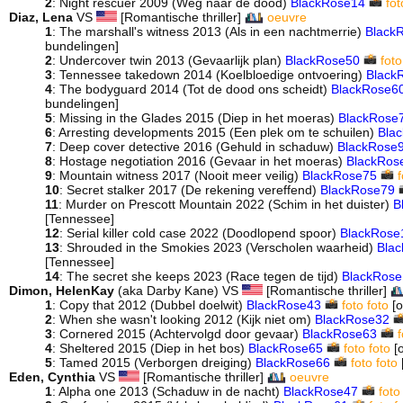
2
: Night rescuer 2009 (Weg naar de dood)
BlackRose14
fot
Diaz, Lena
VS
[Romantische thriller]
oeuvre
1
: The marshall's witness 2013 (Als in een nachtmerrie)
Black
bundelingen]
2
: Undercover twin 2013 (Gevaarlijk plan)
BlackRose50
foto
3
: Tennessee takedown 2014 (Koelbloedige ontvoering)
Black
4
: The bodyguard 2014 (Tot de dood ons scheidt)
BlackRose6
bundelingen]
5
: Missing in the Glades 2015 (Diep in het moeras)
BlackRose
6
: Arresting developments 2015 (Een plek om te schuilen)
Bla
7
: Deep cover detective 2016 (Gehuld in schaduw)
BlackRose
8
: Hostage negotiation 2016 (Gevaar in het moeras)
BlackRos
9
: Mountain witness 2017 (Nooit meer veilig)
BlackRose75
f
10
: Secret stalker 2017 (De rekening vereffend)
BlackRose79
11
: Murder on Prescott Mountain 2022 (Schim in het duister)
B
[Tennessee]
12
: Serial killer cold case 2022 (Doodlopend spoor)
BlackRose
13
: Shrouded in the Smokies 2023 (Verscholen waarheid)
Bla
[Tennessee]
14
: The secret she keeps 2023 (Race tegen de tijd)
BlackRos
Dimon, HelenKay
(aka Darby Kane) VS
[Romantische thriller]
1
: Copy that 2012 (Dubbel doelwit)
BlackRose43
foto
foto
[o
2
: When she wasn't looking 2012 (Kijk niet om)
BlackRose32
3
: Cornered 2015 (Achtervolgd door gevaar)
BlackRose63
f
4
: Sheltered 2015 (Diep in het bos)
BlackRose65
foto
foto
[o
5
: Tamed 2015 (Verborgen dreiging)
BlackRose66
foto
foto
Eden, Cynthia
VS
[Romantische thriller]
oeuvre
1
: Alpha one 2013 (Schaduw in de nacht)
BlackRose47
foto