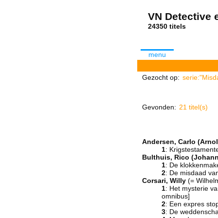
VN Detective e
24350 tit
menu
Gezocht op:
serie:"Mis
Gevonden:
21 titel(s)
Andersen, Carlo (Arno
1
: Krigstestament
Bulthuis, Rico (Johan
1
: De klokkenmake
2
: De misdaad va
Corsari, Willy
(= Wilhel
1
: Het mysterie 
omnibus]
2
: Een expres sto
3
: De weddenscha