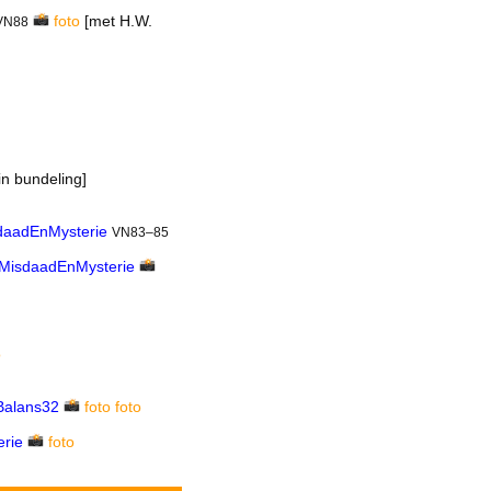
foto
[met H.W.
VN88
]
in bundeling]
daadEnMysterie
VN83–85
MisdaadEnMysterie
o
Balans32
foto
foto
rie
foto