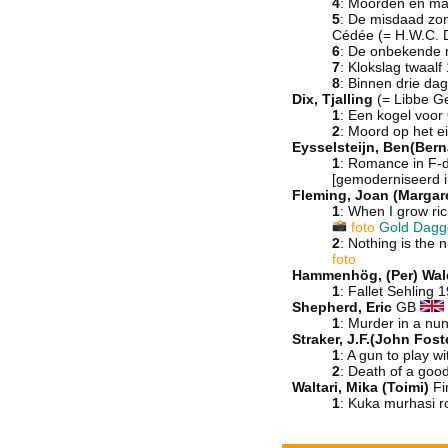
4
: Moorden en ma
5
: De misdaad zo
Cédée (= H.W.C. 
6
: De onbekende
7
: Klokslag twaal
8
: Binnen drie d
Dix, Tjalling
(= Libbe Ge
1
: Een kogel voo
2
: Moord op het 
Eysselsteijn, Ben(Bern
1
: Romance in F-
[gemoderniseerd i
Fleming, Joan (Margar
1
: When I grow ri
foto
Gold Dagg
2
: Nothing is the
foto
Hammenhög, (Per) Wa
1
: Fallet Sehling 
Shepherd, Eric
GB
1
: Murder in a nu
Straker, J.F.(John Fost
1
: A gun to play w
2
: Death of a go
Waltari, Mika (Toimi)
Fi
1
: Kuka murhasi 