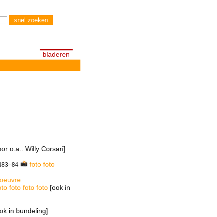
bladeren
or o.a.: Willy Corsari]
foto
foto
N83–84
oeuvre
oto
foto
foto
foto
[ook in
ok in bundeling]