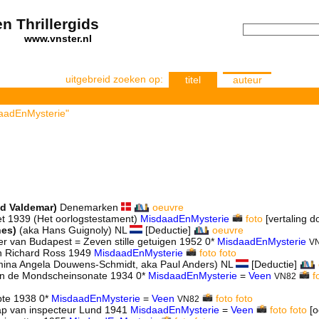
n Thrillergids
els
www.vnster.nl
uitgebreid zoeken op:
titel
auteur
daadEnMysterie"
ld Valdemar)
Denemarken
oeuvre
et 1939 (Het oorlogstestament)
MisdaadEnMysterie
foto
[vertaling do
nes)
(aka Hans Guignoly) NL
[Deductie]
oeuvre
r van Budapest = Zeven stille getuigen 1952 0*
MisdaadEnMysterie
V
n Richard Ross 1949
MisdaadEnMysterie
foto
foto
mina Angela Douwens-Schmidt, aka Paul Anders) NL
[Deductie]
van de Mondscheinsonate 1934 0*
MisdaadEnMysterie
=
Veen
f
VN82
pte 1938 0*
MisdaadEnMysterie
=
Veen
foto
foto
VN82
p van inspecteur Lund 1941
MisdaadEnMysterie
=
Veen
foto
foto
[o