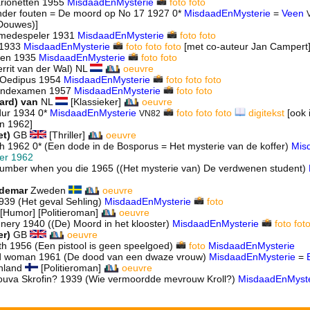
rionetten 1955
MisdaadEnMysterie
foto
foto
nder fouten = De moord op No 17 1927 0*
MisdaadEnMysterie
=
Veen
Douwes)]
 medespeler 1931
MisdaadEnMysterie
foto
foto
f 1933
MisdaadEnMysterie
foto
foto
foto
[met co-auteur Jan Campert
agen 1935
MisdaadEnMysterie
foto
foto
rrit van der Wal) NL
oeuvre
r Oedipus 1954
MisdaadEnMysterie
foto
foto
foto
eindexamen 1957
MisdaadEnMysterie
foto
foto
ard) van
NL
[Klassieker]
oeuvre
dur 1934 0*
MisdaadEnMysterie
foto
foto
foto
digitekst
[ook 
VN82
n 1962]
et)
GB
[Thriller]
oeuvre
ch 1962 0* (Een dode in de Bosporus = Het mysterie van de koffer)
Mis
er 1962
 number when you die 1965 ((Het mysterie van) De verdwenen student)
ldemar
Zweden
oeuvre
1939 (Het geval Sehling)
MisdaadEnMysterie
foto
[Humor] [Politieroman]
oeuvre
nnery 1940 ((De) Moord in het klooster)
MisdaadEnMysterie
foto
fot
er)
GB
oeuvre
ith 1956 (Een pistool is geen speelgoed)
foto
MisdaadEnMysterie
od woman 1961 (De dood van een dwaze vrouw)
MisdaadEnMysterie
=
nland
[Politieroman]
oeuvre
rouva Skrofin? 1939 (Wie vermoordde mevrouw Kroll?)
MisdaadEnMyste