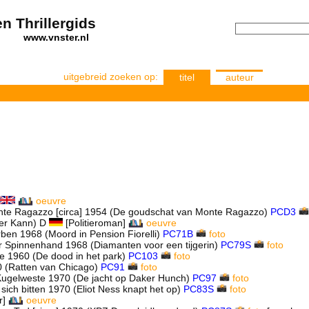
n Thrillergids
els
www.vnster.nl
uitgebreid zoeken op:
titel
auteur
oeuvre
onte Ragazzo
[circa] 1954 (De goudschat van Monte Ragazzo)
PCD3
ter Kann) D
[Politieroman]
oeuvre
rben 1968 (Moord in Pension Fiorelli)
PC71B
foto
er Spinnenhand 1968 (Diamanten voor een tijgerin)
PC79S
foto
e 1960 (De dood in het park)
PC103
foto
0 (Ratten van Chicago)
PC91
foto
 Kugelweste 1970 (De jacht op Daker Hunch)
PC97
foto
 sich bitten 1970 (Eliot Ness knapt het op)
PC83S
foto
r]
oeuvre