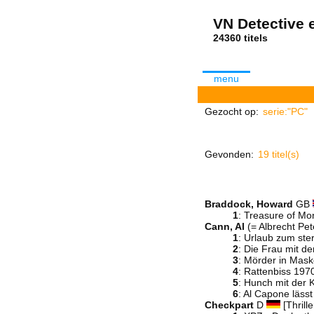
VN Detective e
24360 tit
menu
Gezocht op:
serie:"PC"
Gevonden:
19 titel(s)
Braddock, Howard
GB
1
: Treasure of M
Cann, Al
(= Albrecht Pe
1
: Urlaub zum ste
2
: Die Frau mit d
3
: Mörder in Mask
4
: Rattenbiss 197
5
: Hunch mit der
6
: Al Capone lässt
Checkpart
D
[Thrille