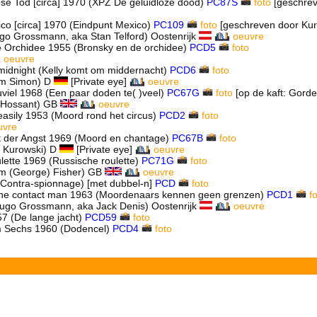
lose Tod
[circa] 1970 (XPZ De geluidloze dood)
PC87S
foto
[geschrev
ico
[circa] 1970 (Eindpunt Mexico)
PC109
foto
[geschreven door Kur
o Grossmann, aka Stan Telford) Oostenrijk
oeuvre
e Orchidee 1955 (Bronsky en de orchidee)
PCD5
foto
oeuvre
 midnight (Kelly komt om middernacht)
PCD6
foto
am Simon) D
[Private eye]
oeuvre
zuviel 1968 (Een paar doden te( )veel)
PC67G
foto
[op de kaft: Gorde
 Hossant) GB
oeuvre
asily 1953 (Moord rond het circus)
PCD2
foto
uvre
t der Angst 1969 (Moord en chantage)
PC67B
foto
 Kurowski) D
[Private eye]
oeuvre
lette 1969 (Russische roulette)
PC71G
foto
m (George) Fisher) GB
oeuvre
r, Contra-spionnage)
[met dubbel-n]
PCD
foto
= The contact man 1963 (Moordenaars kennen geen grenzen)
PCD1
f
ugo Grossmann, aka Jack Denis) Oostenrijk
oeuvre
7 (De lange jacht)
PCD59
foto
m Sechs 1960 (Dodencel)
PCD4
foto