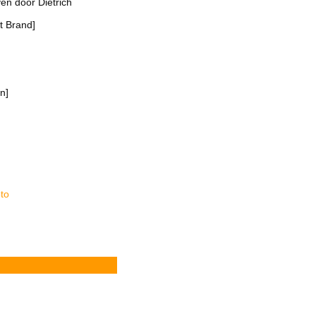
en door Dietrich
t Brand]
n]
oto