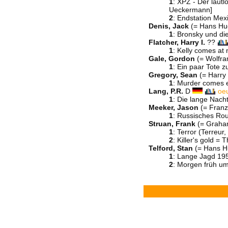
1
: XPZ - Der laut
Ueckermann]
2
: Endstation Mex
Denis, Jack
(= Hans Hug
1
: Bronsky und di
Flatcher, Harry I.
??
1
: Kelly comes at
Gale, Gordon
(= Wolfr
1
: Ein paar Tote 
Gregory, Sean
(= Harry
1
: Murder comes e
Lang, P.R.
D
oe
1
: Die lange Nach
Meeker, Jason
(= Franz
1
: Russisches Rou
Struan, Frank
(= Graha
1
: Terror (Terreu
2
: Killer's gold 
Telford, Stan
(= Hans H
1
: Lange Jagd 195
2
: Morgen früh u