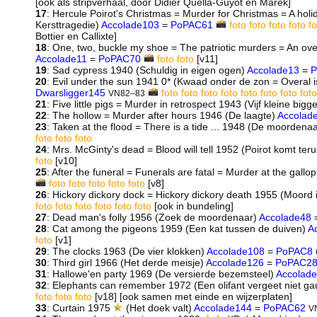
[ook als stripverhaal, door Didier Quella-Guyot en Marek]
17
: Hercule Poirot's Christmas = Murder for Christmas = A hol
Kersttragedie)
Accolade103
=
PoPAC61
foto
foto
foto
foto
fo
Bottier en Callixte]
18
: One, two, buckle my shoe = The patriotic murders = An ov
Accolade11
=
PoPAC70
foto
foto
[v11]
19
: Sad cypress 1940 (Schuldig in eigen ogen)
Accolade13
=
P
20
: Evil under the sun 1941 0* (Kwaad onder de zon = Overal i
Dwarsligger145
foto
foto
foto
foto
foto
foto
foto
foto
VN82–83
21
: Five little pigs = Murder in retrospect 1943 (Vijf kleine bigg
22
: The hollow = Murder after hours 1946 (De laagte)
Accolad
23
: Taken at the flood = There is a tide ... 1948 (De moordena
foto
foto
foto
24
: Mrs. McGinty's dead = Blood will tell 1952 (Poirot komt ter
foto
[v10]
25
: After the funeral = Funerals are fatal = Murder at the gall
foto
foto
foto
foto
foto
[v8]
26
: Hickory dickory dock = Hickory dickory death 1955 (Moord 
foto
foto
foto
foto
foto
foto
[ook in bundeling]
27
: Dead man's folly 1956 (Zoek de moordenaar)
Accolade48
28
: Cat among the pigeons 1959 (Een kat tussen de duiven)
A
foto
[v1]
29
: The clocks 1963 (De vier klokken)
Accolade108
=
PoPAC8
30
: Third girl 1966 (Het derde meisje)
Accolade126
=
PoPAC2
31
: Hallowe'en party 1969 (De versierde bezemsteel)
Accolad
32
: Elephants can remember 1972 (Een olifant vergeet niet g
foto
foto
foto
[v18] [ook samen met einde en wijzerplaten]
33
: Curtain 1975
(Het doek valt)
Accolade144
=
PoPAC62
V