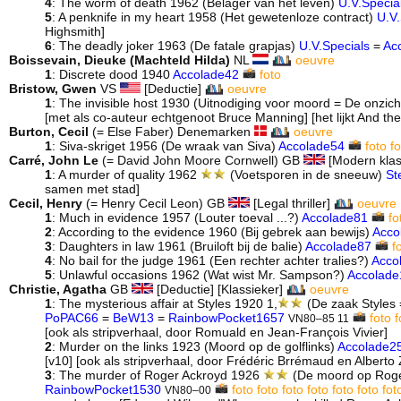
4
: The worm of death 1962 (Belager van het leven)
U.V.Specia
5
: A penknife in my heart 1958 (Het gewetenloze contract)
U.V.
Highsmith]
6
: The deadly joker 1963 (De fatale grapjas)
U.V.Specials
=
Ac
Boissevain, Dieuke (Machteld Hilda)
NL
oeuvre
1
: Discrete dood 1940
Accolade42
foto
Bristow, Gwen
VS
[Deductie]
oeuvre
1
: The invisible host 1930 (Uitnodiging voor moord = De onzic
[met als co-auteur echtgenoot Bruce Manning] [het lijkt And th
Burton, Cecil
(= Else Faber) Denemarken
oeuvre
1
: Siva-skriget 1956 (De wraak van Siva)
Accolade54
foto
fo
Carré, John Le
(= David John Moore Cornwell) GB
[Modern klas
1
: A murder of quality 1962
(Voetsporen in de sneeuw)
St
samen met stad]
Cecil, Henry
(= Henry Cecil Leon) GB
[Legal thriller]
oeuvre
1
: Much in evidence 1957 (Louter toeval ...?)
Accolade81
fo
2
: According to the evidence 1960 (Bij gebrek aan bewijs)
Acco
3
: Daughters in law 1961 (Bruiloft bij de balie)
Accolade87
f
4
: No bail for the judge 1961 (Een rechter achter tralies?)
Acco
5
: Unlawful occasions 1962 (Wat wist Mr. Sampson?)
Accolade
Christie, Agatha
GB
[Deductie] [Klassieker]
oeuvre
1
: The mysterious affair at Styles 1920 1,
(De zaak Styles
PoPAC66
=
BeW13
=
RainbowPocket1657
foto
f
VN80–85 11
[ook als stripverhaal, door Romuald en Jean-François Vivier]
2
: Murder on the links 1923 (Moord op de golflinks)
Accolade2
[v10] [ook als stripverhaal, door Frédéric Brrémaud en Alberto
3
: The murder of Roger Ackroyd 1926
(De moord op Roge
RainbowPocket1530
foto
foto
foto
foto
foto
foto
fot
VN80–00