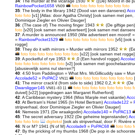
34
: The murder at the vicarage 1930
((De) Moord in de p
RainbowPocket1658
foto
foto
foto
foto
foto
foto
foto
VN09
35
: The body in the library 1942 (Dood van een danseres)
Acc
foto
foto
[v1] [Atlas: door Agatha Christy] [ook samen met pen, 
Dominique Ziegler en Olivier Dauger]
36
: (The case of) The moving finger 1943
(De giftige pen
foto
[v20] [ook samen met adverteert] [ook samen met dansere
37
: A murder is announced 1950 (Wie adverteert een moord!
=
RainbowPocket1529
foto
foto
foto
foto
foto
foto
[v5] [ook 
rogge]
38
: They do it with mirrors = Murder with mirrors 1952
(Ee
foto
foto
foto
foto
foto
foto
foto
[v22] [ook samen met rogge]
39
: A pocketful of rye 1953
,0 (Een handvol rogge)
Accola
foto
foto
foto
foto
foto
foto
[v2] [ook samen met goochelaarstru
[abusievelijk soms nul sterren?]
40
: 4:50 from Paddington = What Mrs. McGillicuddy saw = Murd
Accolade52
=
PoPAC2
foto
foto
foto
foto
foto
foto
foto
[
VN11
41
: The mirror crack'd (from side to side) 1962 0,2,
(De s
Dwarsligger145
foto
foto
foto
foto
foto
foto
foto
f
VN81–83 11
duivel] [v22] [opgedragen aan Margaret Rutherford]
42
: A Caribbean mystery 1964 (Miss Marple met vakantie)
Acc
43
: At Bertram's Hotel 1965 (In Hotel Bertram)
Accolade122
=
stripverhaal, door Dominique Ziegler en Olivier Dauger]
44
: Nemesis 1971 (De wraakgodin)
Accolade140
=
PoPAC13
45
: The secret adversary 1922 (De geheime tegenstander)
Ac
foto
foto
foto
digitekst
[ook als stripverhaal, door F. Rivière 
46
: N or M? 1941 (N of M)
Accolade9
=
PoPAC68
foto
foto
f
47
: By the pricking of my thumbs 1968 (De pop in de schoorst