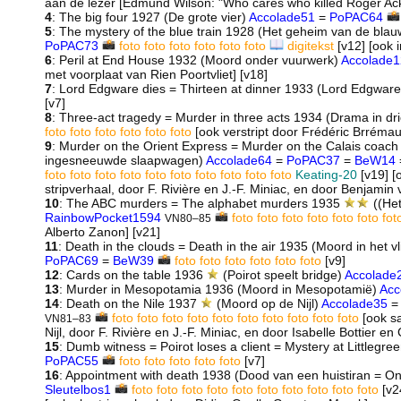
aan de lezer [Edmund Wilson: "Who cares who killed Roger Ack
4
: The big four 1927 (De grote vier)
Accolade51
=
PoPAC64
5
: The mystery of the blue train 1928 (Het geheim van de blauw
PoPAC73
foto
foto
foto
foto
foto
foto
digitekst
[v12] [ook 
6
: Peril at End House 1932 (Moord onder vuurwerk)
Accolade1
met voorplaat van Rien Poortvliet] [v18]
7
: Lord Edgware dies = Thirteen at dinner 1933 (Lord Edgware 
[v7]
8
: Three-act tragedy = Murder in three acts 1934 (Drama in dr
foto
foto
foto
foto
foto
foto
[ook verstript door Frédéric Brrémau
9
: Murder on the Orient Express = Murder on the Calais coach
ingesneeuwde slaapwagen)
Accolade64
=
PoPAC37
=
BeW14
foto
foto
foto
foto
foto
foto
foto
foto
foto
foto
Keating-20
[v19] [
stripverhaal, door F. Rivière en J.-F. Miniac, en door Benjami
10
: The ABC murders = The alphabet murders 1935
((Het
RainbowPocket1594
foto
foto
foto
foto
foto
foto
fot
VN80–85
Alberto Zanon] [v21]
11
: Death in the clouds = Death in the air 1935 (Moord in het vli
PoPAC69
=
BeW39
foto
foto
foto
foto
foto
foto
[v9]
12
: Cards on the table 1936
(Poirot speelt bridge)
Accolade
13
: Murder in Mesopotamia 1936 (Moord in Mesopotamië)
Acc
14
: Death on the Nile 1937
(Moord op de Nijl)
Accolade35
foto
foto
foto
foto
foto
foto
foto
foto
foto
foto
[ook sa
VN81–83
Nijl, door F. Rivière en J.-F. Miniac, en door Isabelle Bottier en C
15
: Dumb witness = Poirot loses a client = Mystery at Littleg
PoPAC55
foto
foto
foto
foto
foto
[v7]
16
: Appointment with death 1938 (Dood van een huistiran = 
Sleutelbos1
foto
foto
foto
foto
foto
foto
foto
foto
foto
foto
[v2