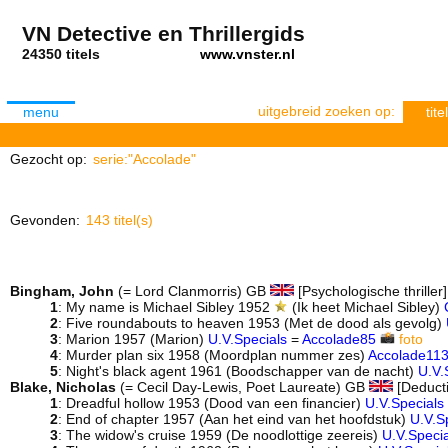
VN Detective en Thrillergids
24350 titels
www.vnster.nl
uitgebreid zoeken op:
menu
titel
Gezocht op:
serie:"Accolade"
Gevonden:
143 titel(s)
Bingham, John
(= Lord Clanmorris) GB
[Psychologische thriller
1
: My name is Michael Sibley 1952
(Ik heet Michael Sibley)
2
: Five roundabouts to heaven 1953 (Met de dood als gevolg)
3
: Marion 1957 (Marion)
U.V.Specials
=
Accolade85
foto
4
: Murder plan six 1958 (Moordplan nummer zes)
Accolade11
5
: Night's black agent 1961 (Boodschapper van de nacht)
U.V.
Blake, Nicholas
(= Cecil Day-Lewis, Poet Laureate) GB
[Deduct
1
: Dreadful hollow 1953 (Dood van een financier)
U.V.Specials
2
: End of chapter 1957 (Aan het eind van het hoofdstuk)
U.V.S
3
: The widow's cruise 1959 (De noodlottige zeereis)
U.V.Specia