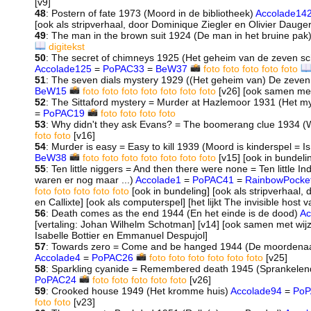
[v9]
48
: Postern of fate 1973 (Moord in de bibliotheek)
Accolade14
[ook als stripverhaal, door Dominique Ziegler en Olivier Dauger
49
: The man in the brown suit 1924 (De man in het bruine pak
digitekst
50
: The secret of chimneys 1925 (Het geheim van de zeven s
Accolade125
=
PoPAC33
=
BeW37
foto
foto
foto
foto
foto
51
: The seven dials mystery 1929 ((Het geheim van) De zeven 
BeW15
foto
foto
foto
foto
foto
foto
foto
[v26] [ook samen met 
52
: The Sittaford mystery = Murder at Hazlemoor 1931 (Het myst
=
PoPAC19
foto
foto
foto
foto
53
: Why didn't they ask Evans? = The boomerang clue 1934 
foto
foto
[v16]
54
: Murder is easy = Easy to kill 1939 (Moord is kinderspel = 
BeW38
foto
foto
foto
foto
foto
foto
foto
[v15] [ook in bundeli
55
: Ten little niggers = And then there were none = Ten little I
waren er nog maar ...)
Accolade1
=
PoPAC41
=
RainbowPocke
foto
foto
foto
foto
foto
[ook in bundeling] [ook als stripverhaal,
en Callixte] [ook als computerspel] [het lijkt The invisible host
56
: Death comes as the end 1944 (En het einde is de dood)
Ac
[vertaling: Johan Wilhelm Schotman] [v14] [ook samen met wijzer
Isabelle Bottier en Emmanuel Despujol]
57
: Towards zero = Come and be hanged 1944 (De moordenaa
Accolade4
=
PoPAC26
foto
foto
foto
foto
foto
foto
[v25]
58
: Sparkling cyanide = Remembered death 1945 (Sprankelen
PoPAC24
foto
foto
foto
foto
foto
[v26]
59
: Crooked house 1949 (Het kromme huis)
Accolade94
=
PoP
foto
foto
[v23]