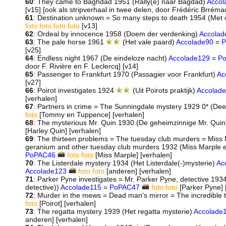
60
: They came to Baghdad 1951 (Rally(e) naar Bagdad)
Accol
[v15] [ook als stripverhaal in twee delen, door Frédéric Brrém
61
: Destination unknown = So many steps to death 1954 (Me
foto
foto
foto
foto
[v13]
62
: Ordeal by innocence 1958 (Doem der verdenking)
Accolad
63
: The pale horse 1961
(Het vale paard)
Accolade90
=
P
[v25]
64
: Endless night 1967 (De eindeloze nacht)
Accolade129
=
P
door F. Rivière en F. Leclercq] [v14]
65
: Passenger to Frankfurt 1970 (Passagier voor Frankfurt)
Ac
[v27]
66
: Poirot investigates 1924
(Uit Poirots praktijk)
Accolad
[verhalen]
67
: Partners in crime = The Sunningdale mystery 1929 0* (De
foto
[Tommy en Tuppence] [verhalen]
68
: The mysterious Mr. Quin 1930 (De geheimzinnige Mr. Qui
[Harley Quin] [verhalen]
69
: The thirteen problems = The tuesday club murders = Miss 
geranium and other tuesday club murders 1932 (Miss Marple 
PoPAC46
foto
foto
[Miss Marple] [verhalen]
70
: The Listerdale mystery 1934 (Het Listerdale(-)mysterie)
Ac
Accolade123
foto
foto
[anderen] [verhalen]
71
: Parker Pyne investigates = Mr. Parker Pyne, detective 193
detective))
Accolade115
=
PoPAC47
foto
foto
[Parker Pyne] 
72
: Murder in the mews = Dead man's mirror = The incredible
foto
[Poirot] [verhalen]
73
: The regatta mystery 1939 (Het regatta mysterie)
Accolade
anderen] [verhalen]