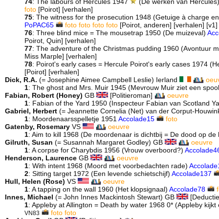
74
: The labours of Hercules 1947
(De werken van Hercules
foto
[Poirot] [verhalen]
75
: The witness for the prosecution 1948 (Getuige à charge e
PoPAC65
foto
foto
foto
foto
[Poirot, anderen] [verhalen] [v1]
76
: Three blind mice = The mousetrap 1950 (De muizeval)
Acc
Poirot, Quin] [verhalen]
77
: The adventure of the Christmas pudding 1960 (Avontuur m
Miss Marple] [verhalen]
78
: Poirot's early cases = Hercule Poirot's early cases 1974 
[Poirot] [verhalen]
Dick, R.A.
(= Josephine Aimee Campbell Leslie) Ierland
oeu
1
: The ghost and Mrs. Muir 1945 (Mevrouw Muir ziet een spoo
Fabian, Robert (Honey)
GB
[Politieroman]
oeuvre
1
: Fabian of the Yard 1950 (Inspecteur Fabian van Scotland Y
Gabriel, Herbert
(= Jeannette Cornelia (Net) van der Corput-Houwi
1
: Moordenaarsspelletje 1951
Accolade15
foto
Gatenby, Rosemary
VS
oeuvre
1
: Aim to kill 1968 (De moordenaar is dichtbij = De dood op de 
Gilruth, Susan
(= Susannah Margaret Godley) GB
oeuvre
1
: A corpse for Charybdis 1956 (Vrouw overboord?)
Accolade4
Henderson, Laurence
GB
oeuvre
1
: With intent 1968 (Moord met voorbedachten rade)
Accolade
2
: Sitting target 1972 (Een levende schietschijf)
Accolade137
Hull, Helen (Rose)
VS
oeuvre
1
: A tapping on the wall 1960 (Het klopsignaal)
Accolade78
Innes, Michael
(= John Innes Mackintosh Stewart) GB
[Deducti
1
: Appleby at Allington = Death by water 1968 0* (Appleby kijkt
foto
foto
VN83