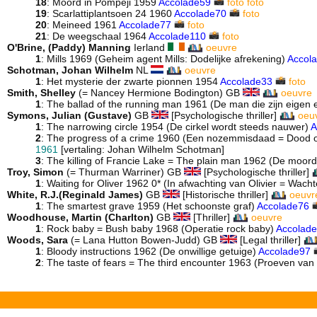
18
: Moord in Pompeji 1959
Accolade59
foto
foto
19
: Scarlattiplantsoen 24 1960
Accolade70
foto
20
: Meineed 1961
Accolade77
foto
21
: De weegschaal 1964
Accolade110
foto
O'Brine, (Paddy) Manning
Ierland
oeuvre
1
: Mills 1969 (Geheim agent Mills: Dodelijke afrekening)
Accol
Schotman, Johan Wilhelm
NL
oeuvre
1
: Het mysterie der zwarte pionnen 1954
Accolade33
foto
Smith, Shelley
(= Nancey Hermione Bodington) GB
oeuvre
1
: The ballad of the running man 1961 (De man die zijn eige
Symons, Julian (Gustave)
GB
[Psychologische thriller]
oeu
1
: The narrowing circle 1954 (De cirkel wordt steeds nauwer)
A
2
: The progress of a crime 1960 (Een nozemmisdaad = Dood 
1961
[vertaling: Johan Wilhelm Schotman]
3
: The killing of Francie Lake = The plain man 1962 (De moor
Troy, Simon
(= Thurman Warriner) GB
[Psychologische thriller]
1
: Waiting for Oliver 1962 0* (In afwachting van Olivier = Wach
White, R.J.(Reginald James)
GB
[Historische thriller]
oeuvr
1
: The smartest grave 1959 (Het schoonste graf)
Accolade76
Woodhouse, Martin (Charlton)
GB
[Thriller]
oeuvre
1
: Rock baby = Bush baby 1968 (Operatie rock baby)
Accolad
Woods, Sara
(= Lana Hutton Bowen-Judd) GB
[Legal thriller]
1
: Bloody instructions 1962 (De onwillige getuige)
Accolade97
2
: The taste of fears = The third encounter 1963 (Proeven van