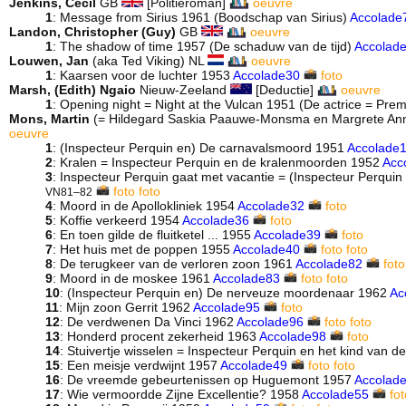
Jenkins, Cecil
GB
[Politieroman]
oeuvre
1
: Message from Sirius 1961 (Boodschap van Sirius)
Accolade
Landon, Christopher (Guy)
GB
oeuvre
1
: The shadow of time 1957 (De schaduw van de tijd)
Accolad
Louwen, Jan
(aka Ted Viking) NL
oeuvre
1
: Kaarsen voor de luchter 1953
Accolade30
foto
Marsh, (Edith) Ngaio
Nieuw-Zeeland
[Deductie]
oeuvre
1
: Opening night = Night at the Vulcan 1951 (De actrice = Pre
Mons, Martin
(= Hildegard Saskia Paauwe-Monsma en Margrete A
oeuvre
1
: (Inspecteur Perquin en) De carnavalsmoord 1951
Accolade
2
: Kralen = Inspecteur Perquin en de kralenmoorden 1952
Acc
3
: Inspecteur Perquin gaat met vacantie = (Inspecteur Perqui
foto
foto
VN81–82
4
: Moord in de Apollokliniek 1954
Accolade32
foto
5
: Koffie verkeerd 1954
Accolade36
foto
6
: En toen gilde de fluitketel ... 1955
Accolade39
foto
7
: Het huis met de poppen 1955
Accolade40
foto
foto
8
: De terugkeer van de verloren zoon 1961
Accolade82
foto
9
: Moord in de moskee 1961
Accolade83
foto
foto
10
: (Inspecteur Perquin en) De nerveuze moordenaar 1962
Ac
11
: Mijn zoon Gerrit 1962
Accolade95
foto
12
: De verdwenen Da Vinci 1962
Accolade96
foto
foto
13
: Honderd procent zekerheid 1963
Accolade98
foto
14
: Stuivertje wisselen = Inspecteur Perquin en het kind van 
15
: Een meisje verdwijnt 1957
Accolade49
foto
foto
16
: De vreemde gebeurtenissen op Huguemont 1957
Accolad
17
: Wie vermoordde Zijne Excellentie? 1958
Accolade55
fot