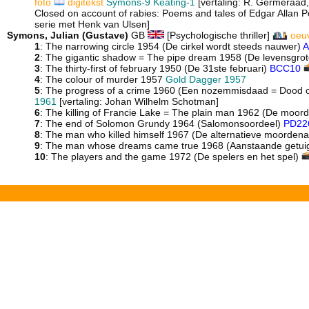
foto
digitekst
Symons-9
Keating-1
[vertaling: R. Germeraad,
Closed on account of rabies: Poems and tales of Edgar Allan P
serie met Henk van Ulsen]
Symons, Julian (Gustave)
GB
[Psychologische thriller]
oeu
1
: The narrowing circle 1954 (De cirkel wordt steeds nauwer)
A
2
: The gigantic shadow = The pipe dream 1958 (De levensgr
3
: The thirty-first of february 1950 (De 31ste februari)
BCC10
4
: The colour of murder 1957
Gold Dagger 1957
5
: The progress of a crime 1960 (Een nozemmisdaad = Dood 
1961
[vertaling: Johan Wilhelm Schotman]
6
: The killing of Francie Lake = The plain man 1962 (De moor
7
: The end of Solomon Grundy 1964 (Salomonsoordeel)
PD22
8
: The man who killed himself 1967 (De alternatieve moorden
9
: The man whose dreams came true 1968 (Aanstaande getui
10
: The players and the game 1972 (De spelers en het spel)