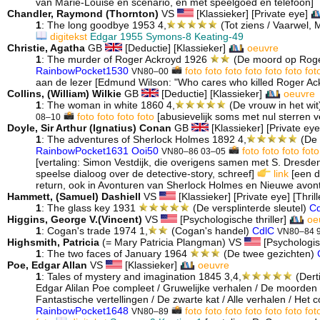
van Marie-Louise en scenario, en met speelgoed en telefoon]
Chandler, Raymond (Thornton)
VS
[Klassieker] [Private eye]
1
: The long goodbye 1953 4,
(Tot ziens / Vaarwel,
digitekst
Edgar 1955
Symons-8
Keating-49
Christie, Agatha
GB
[Deductie] [Klassieker]
oeuvre
1
: The murder of Roger Ackroyd 1926
(De moord op Roge
RainbowPocket1530
foto
foto
foto
foto
foto
foto
fot
VN80–00
aan de lezer [Edmund Wilson: "Who cares who killed Roger Ack
Collins, (William) Wilkie
GB
[Deductie] [Klassieker]
oeuvre
1
: The woman in white 1860 4,
(De vrouw in het wit
foto
foto
foto
foto
[abusievelijk soms met nul sterren 
08–10
Doyle, Sir Arthur (Ignatius) Conan
GB
[Klassieker] [Private eye]
1
: The adventures of Sherlock Holmes 1892 4,
(De 
RainbowPocket1631
Ooi50
foto
foto
foto
foto
VN80–86 03–05
[vertaling: Simon Vestdijk, die overigens samen met S. Dresd
speelse dialoog over de detective-story, schreef]
link
[een d
return, ook in Avonturen van Sherlock Holmes en Nieuwe avon
Hammett, (Samuel) Dashiell
VS
[Klassieker] [Private eye] [Thrill
1
: The glass key 1931
(De versplinterde sleutel)
C
Higgins, George V.(Vincent)
VS
[Psychologische thriller]
oe
1
: Cogan's trade 1974 1,
(Cogan's handel)
CdlC
VN80–84 
Highsmith, Patricia
(= Mary Patricia Plangman) VS
[Psychologisc
1
: The two faces of January 1964
(De twee gezichten)
Poe, Edgar Allan
VS
[Klassieker]
oeuvre
1
: Tales of mystery and imagination 1845 3,4,
(Dert
Edgar Alilan Poe compleet / Gruwelijke verhalen / De moorden
Fantastische vertellingen / De zwarte kat / Alle verhalen / Het 
RainbowPocket1648
foto
foto
foto
foto
foto
foto
fot
VN80–89