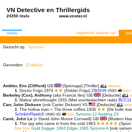
VN Detective en Thrillergids
24350 titels
www.vnster.nl
uitgebreid zoeken op:
menu
titel
Gezocht op:
"symons"
Gevonden:
22 titel(s)
Ambler, Eric (Clifford)
GB
[Spionage] [Thriller]
oeuvre
1
: Doctor Frigo 1974
(Dokter Frigo)
ZB2039
foto
VN83
Berkeley (Cox), Anthony
(aka Francis Iles) GB
[Deductie]
o
1
: Malice aforethought 1931 (Met voorbedachten rade)
BCC11
Carr, John Dickson
(ook Carter Dickson) VS
[Deductie]
oeu
1
: The hollow man = The three coffins 1935
(De holle ma
SchrikInPlastic5
foto
Symons-12
Keating-23
VN80–83
Carré, John Le
(= David John Moore Cornwell) GB
[Modern klas
1
: The spy who came in from the cold 1963
(Spion
foto
foto
Gold Dagger 1963
Edgar 1965
Symons-6
[ook samen 