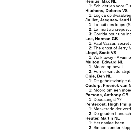
Henius, Max NL
1
: Schilderijen voor G
Hitchens, Dolores VS
1
: Logica op dwaalwe
Juillet, Jacques-Henri 
1
: La nuit des loups (
2
: La mort au crépusc
3
: Corrida pour une 
Lee, Norman GB
1
: Paul Vassar, secret
2
: The ghost of Jerry 
Lloyd, Scott VS
1
: Walk away - A winner
Multon, Edward NL
1
: Moord op bevel
2
: Ferrier wint de strijd
Onie, Ben NL
1
: De geheimzinnige d
Oudorp, Freerick van 
1
: Moord om een moe
Parsons, Anthony GB
1
: Doodsangst ??
Pentecost, Hugh Phili
1
: Maskerade der ver
2
: De gouden handsc
Reuter, Martin NL
1
: Het naakte been
2
: Binnen zonder klop