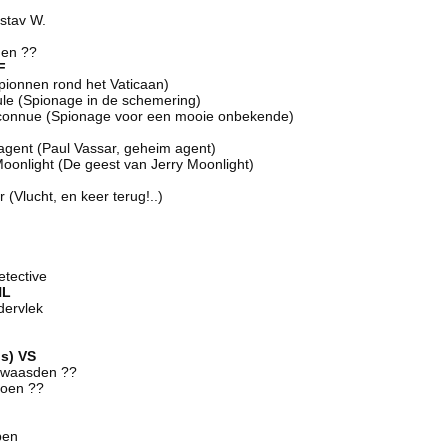
ustav W.
gen ??
F
Spionnen rond het Vaticaan)
ule (Spionage in de schemering)
inconnue (Spionage voor een mooie onbekende)
 agent (Paul Vassar, geheim agent)
Moonlight (De geest van Jerry Moonlight)
 (Vlucht, en keer terug!..)
etective
NL
dervlek
ps) VS
dwaasden ??
hoen ??
pen