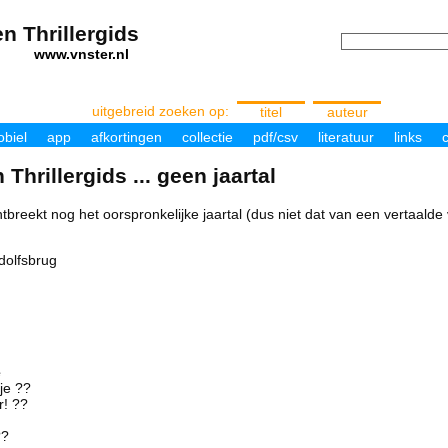
n Thrillergids
els
www.vnster.nl
uitgebreid zoeken op:
titel
auteur
biel
app
afkortingen
collectie
pdf/csv
literatuur
links
c
Thrillergids ... geen jaartal
tbreekt nog het oorspronkelijke jaartal (dus niet dat van een vertaalde 
dolfsbrug
ë
je ??
r! ??
??