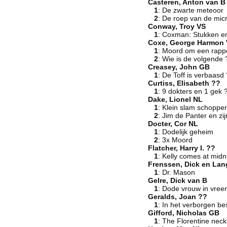
Casteren, Anton van B
1
: De zwarte meteoor
2
: De roep van de mic
Conway, Troy VS
1
: Coxman: Stukken e
Coxe, George Harmon
1
: Moord om een rapp
2
: Wie is de volgende 
Creasey, John GB
1
: De Toff is verbaasd
Curtiss, Elisabeth ??
1
: 9 dokters en 1 gek 
Dake, Lionel NL
1
: Klein slam schoppe
2
: Jim de Panter en zi
Docter, Cor NL
1
: Dodelijk geheim
2
: 3x Moord
Flatcher, Harry I. ??
1
: Kelly comes at mid
Frenssen, Dick en Lan
1
: Dr. Mason
Gelre, Dick van B
1
: Dode vrouw in vre
Geralds, Joan ??
1
: In het verborgen b
Gifford, Nicholas GB
1
: The Florentine nec