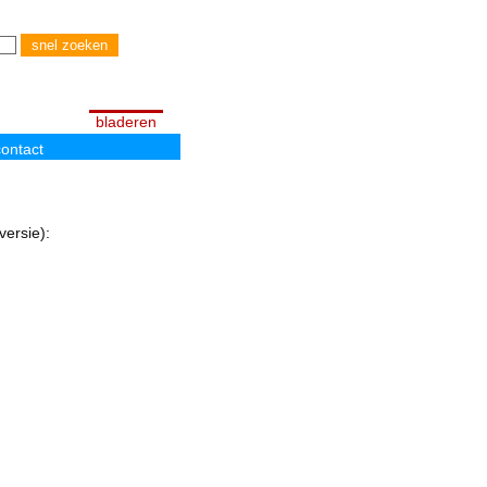
bladeren
ontact
versie):