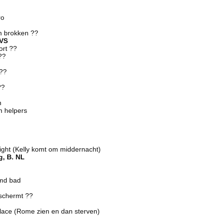
ro
n brokken ??
 VS
ort ??
??
 ??
??
n
jn helpers
night (Kelly komt om middernacht)
g, B. NL
emd bad
eschermt ??
klace (Rome zien en dan sterven)