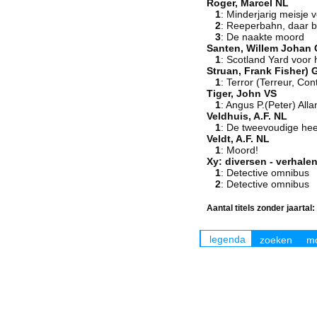
Roger, Marcel NL
1
: Minderjarig meisje 
2
: Reeperbahn, daar 
3
: De naakte moord
Santen, Willem Johan 
1
: Scotland Yard voor
Struan, Frank Fisher) 
1
: Terror (Terreur, Co
Tiger, John VS
1
: Angus P.(Peter) All
Veldhuis, A.F. NL
1
: De tweevoudige hee
Veldt, A.F. NL
1
: Moord!
Xy: diversen - verhale
1
: Detective omnibus
2
: Detective omnibus
Aantal titels zonder jaartal:
legenda
zoeken
mo