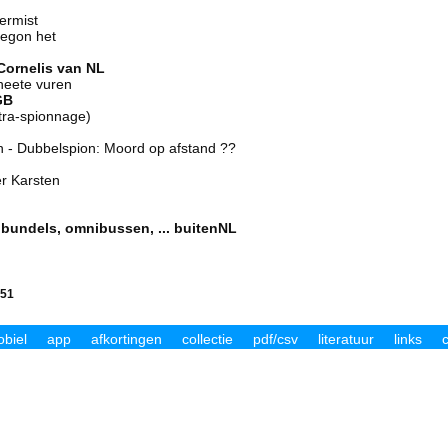
vermist
begon het
Cornelis van NL
 heete vuren
GB
ntra-spionnage)
an - Dubbelspion: Moord op afstand ??
r Karsten
nbundels, omnibussen, ... buitenNL
 51
biel
app
afkortingen
collectie
pdf/csv
literatuur
links
c