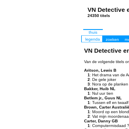
VN Detective e
24350 tit
thuis
legenda
zoeken
mo
VN Detective en 
Van de volgende titels on
Aritson, Lewis B
1
: Het drama van de A
2
: De gele joker
3
: Nora op de planken
Bakker, Huib NL
1
: Nul uur tien
Betlem jr., Guus NL
1
: Tussen elf en twaalf
Brown, Carter Australi
1
: Moord op een blond
2
: Vat mijn moordenaa
Carter, Danny GB
1
: Computermisdaad 