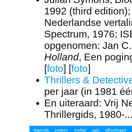
1992 (third edition
Nederlandse vertal
Spectrum, 1976; IS
opgenomen: Jan C.
Holland
, Een poging
[
foto
] [
foto
]
Thrillers & Detectiv
per jaar (in 1981 één
En uiteraard: Vrij 
Thrillergids, 1980-..
legenda
zoeken
mobiel
app
afkortingen