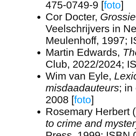
475-0749-9 [
foto
]
Cor Docter,
Grossie
Veelschrijvers in N
Meulenhoff, 1997; 
Martin Edwards,
The
Club, 2022/2024; 
Wim van Eyle,
Lexi
misdaadauteurs
; i
2008 [
foto
]
Rosemary Herbert (
to crime and myster
Press, 1999; ISBN 