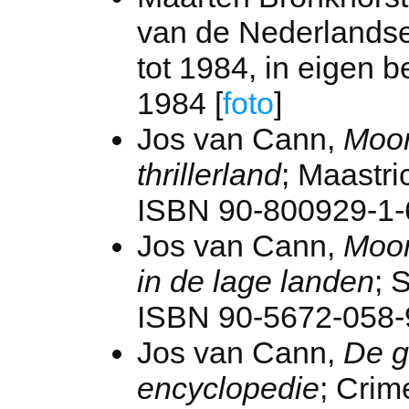
van de Nederlands
tot 1984, in eigen 
1984 [
foto
]
Jos van Cann,
Moor
thrillerland
; Maastri
ISBN 90-800929-1-6
Jos van Cann,
Moor
in de lage landen
; 
ISBN 90-5672-058-9
Jos van Cann,
De g
encyclopedie
; Crim