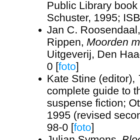
Public Library boo
Schuster, 1995; IS
Jan C. Roosendaal, 
Rippen,
Moorden m
Uitgeverij, Den Ha
0 [
foto
]
Kate Stine (editor),
complete guide to t
suspense fiction; O
1995 (revised seco
98-0 [
foto
]
Julian Symons,
Blo