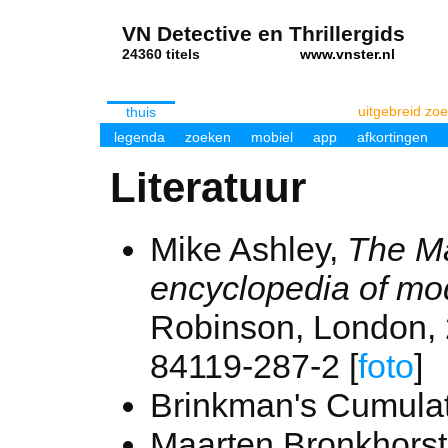
VN Detective en Thrillergids
24360 titels
www.vnster.nl
uitgebreid zo
thuis
legenda
zoeken
mobiel
app
afkortingen
Literatuur
Mike Ashley,
The M
encyclopedia of mod
Robinson, London, 
84119-287-2 [
foto
]
Brinkman's Cumulat
Maarten Bronkhors