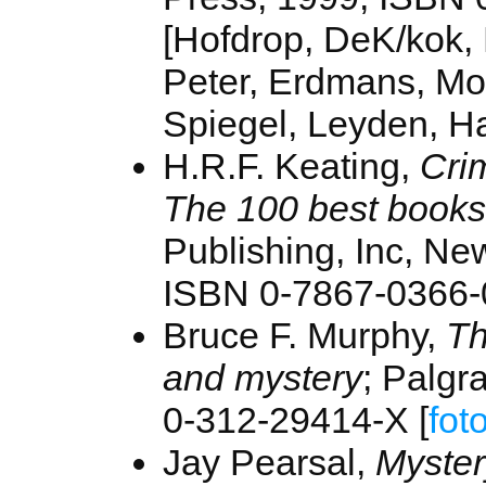
[Hofdrop, DeK/kok,
Peter, Erdmans, Mo
Spiegel, Leyden, H
H.R.F. Keating,
Cri
The 100 best books
Publishing, Inc, Ne
ISBN 0-7867-0366-0
Bruce F. Murphy,
Th
and mystery
; Palgr
0-312-29414-X [
fot
Jay Pearsal,
Myster