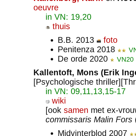
oeuvre
in VN: 19,20
thuis
B.B. 2013
foto
Penitenza 2018
V
De orde 2020
VN20
Kallentoft
, Mons (Erik In
[Psychologische thriller][Thr
in VN: 09,11,13,15-17
wiki
[ook
samen
met ex-vrouw
commissaris Malin Fors
Midvinterblod 2007