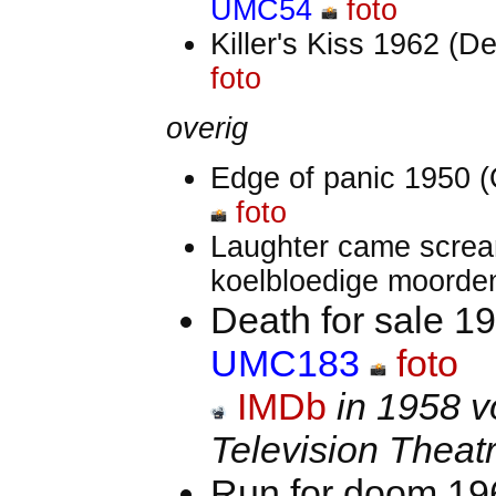
UMC54
foto
Killer's Kiss 1962 (
foto
overig
Edge of panic 1950 
foto
Laughter came screa
koelbloedige moorde
Death for sale 1
UMC183
foto
IMDb
in 1958 v
Television Theat
Run for doom 19