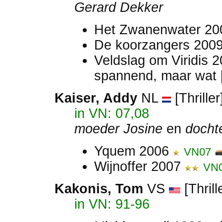
Gerard Dekker
Het Zwanenwater 2
De koorzangers 200
Veldslag om Viridis 
spannend, maar wat [.
Kaiser, Addy
NL
[Thrille
in VN: 07,08
moeder Josine
en
docht
Yquem 2006
VN07
Wijnoffer 2007
VN
Kakonis, Tom
VS
[Thrill
in VN: 91-96