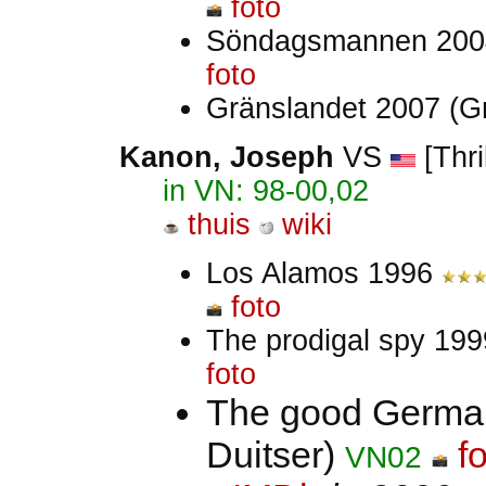
foto
Söndagsmannen 20
foto
Gränslandet 2007 (G
Kanon, Joseph
VS
[Thri
in VN: 98-00,02
thuis
wiki
Los Alamos 1996
foto
The prodigal spy 19
foto
The good Germ
Duitser)
f
VN02