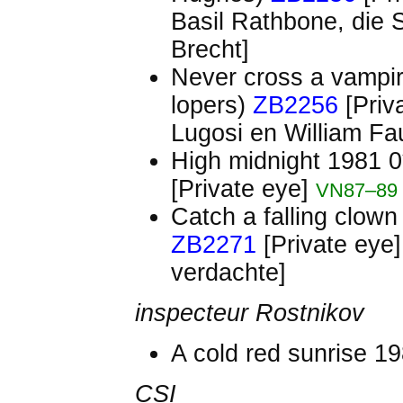
Basil Rathbone, die 
Brecht]
Never cross a vampir
lopers)
ZB2256
[Priv
Lugosi en William Fa
High midnight 1981 0
[Private eye]
VN87–89
Catch a falling clow
ZB2271
[Private eye
verdachte]
inspecteur Rostnikov
A cold red sunrise 1
CSI