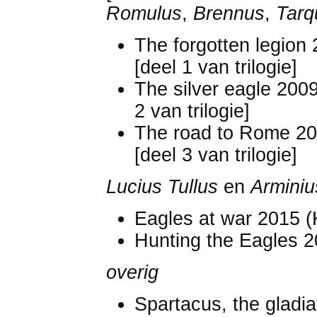
Romulus
,
Brennus
,
Tarq
The forgotten legion 
[deel 1 van trilogie]
The silver eagle 200
2 van trilogie]
The road to Rome 2
[deel 3 van trilogie]
Lucius Tullus
en
Arminiu
Eagles at war 2015 (
Hunting the Eagles 2
overig
Spartacus, the gladia