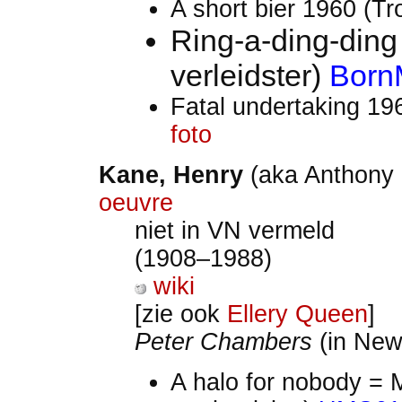
A short bier 1960 (T
Ring-a-ding-din
verleidster)
Born
Fatal undertaking 19
foto
Kane
, Henry
(aka Anthony
oeuvre
niet in VN vermeld
(1908–1988)
wiki
[zie ook
Ellery Queen
]
Peter Chambers
(in New
A halo for nobody = 