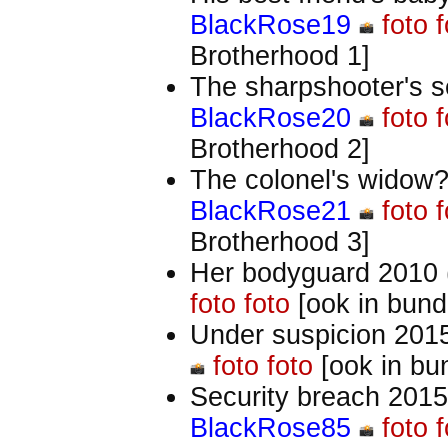
BlackRose19
foto
f
Brotherhood 1]
The sharpshooter's s
BlackRose20
foto
f
Brotherhood 2]
The colonel's widow?
BlackRose21
foto
f
Brotherhood 3]
Her bodyguard 2010 (
foto
foto
[ook in bund
Under suspicion 201
foto
foto
[ook in bu
Security breach 2015
BlackRose85
foto
f