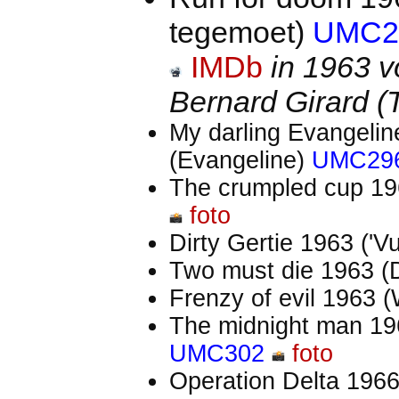
tegemoet)
UMC2
IMDb
in 1963 v
Bernard Girard (
My darling Evangelin
(Evangeline)
UMC29
The crumpled cup 19
foto
Dirty Gertie 1963 ('Vu
Two must die 1963 (
Frenzy of evil 1963 
The midnight man 19
UMC302
foto
Operation Delta 1966