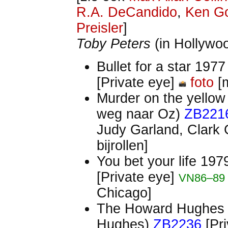
R.A. DeCandido
,
Ken G
Preisler
]
Toby Peters
(in Hollywo
Bullet for a star 197
[Private eye]
foto
[m
Murder on the yellow
weg naar Oz)
ZB221
Judy Garland, Clark
bijrollen]
You bet your life 197
[Private eye]
VN86–89
Chicago]
The Howard Hughes a
Hughes)
ZB2236
[Pri