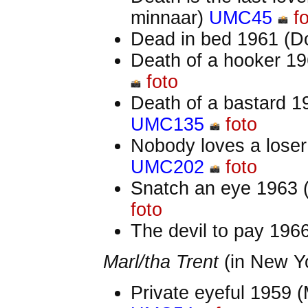
minnaar)
UMC45
f
Dead in bed 1961 (D
Death of a hooker 1
foto
Death of a bastard 1
UMC135
foto
Nobody loves a loser 
UMC202
foto
Snatch an eye 1963 
foto
The devil to pay 196
Marl/tha Trent
(in New Y
Private eyeful 1959 (