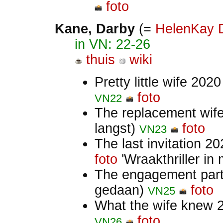
foto
Kane
, Darby
(=
HelenKay 
in VN: 22-26
thuis
wiki
Pretty little wife 202
foto
VN22
The replacement wif
langst)
foto
VN23
The last invitation 2
foto
'Wraakthriller in
The engagement par
gedaan)
foto
VN25
What the wife knew
foto
VN26