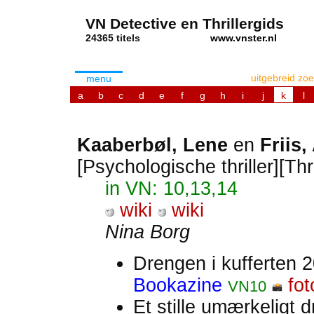
VN Detective en Thrillergids
24365 titels
www.vnster.nl
uitgebreid zo
menu
a
b
c
d
e
f
g
h
i
j
k
l
Kaaberbøl, Lene
en
Friis
[Psychologische thriller][Thr
in VN: 10,13,14
wiki
wiki
Nina Borg
Drengen i kufferten 2
Bookazine
fot
VN10
Et stille umærkeligt