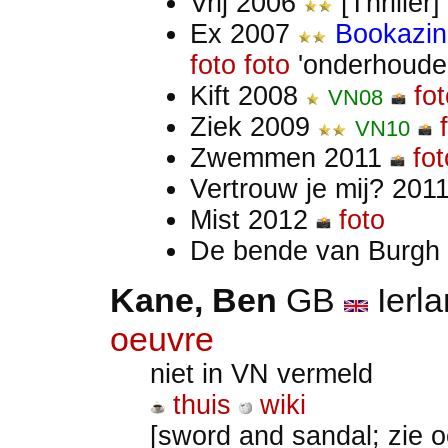
Vrij 2006
[Thriller]
Ex 2007
Bookazin
foto
foto
'onderhoude
Kift 2008
fo
VN08
Ziek 2009
VN10
Zwemmen 2011
fot
Vertrouw je mij? 201
Mist 2012
foto
De bende van Burgh
Kane, Ben
GB
Ierl
oeuvre
niet in VN vermeld
thuis
wiki
[sword and sandal; zie 