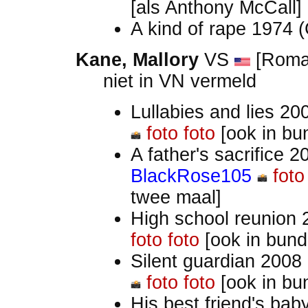
[als Anthony McCall]
A kind of rape 1974 
Kane, Mallory
VS
[Roman
niet in VN vermeld
Lullabies and lies 20
foto
foto
[ook in bu
A father's sacrifice 2
BlackRose105
foto
twee maal]
High school reunion
foto
foto
[ook in bund
Silent guardian 2008
foto
foto
[ook in bu
His best friend's ba