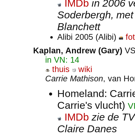
IMDb
in 2006 v
Soderbergh, met
Blanchett
Alibi 2005 (Alibi)
fo
Kaplan, Andrew (Gary)
V
in VN: 14
thuis
wiki
Carrie Mathison
, van H
Homeland: Carri
Carrie's vlucht)
V
IMDb
zie de TV
Claire Danes