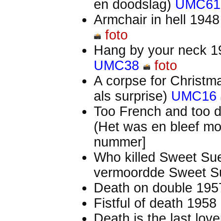
en doodslag)
UMC61
Armchair in hell 194
foto
Hang by your neck 19
UMC38
foto
A corpse for Christm
als surprise)
UMC16
Too French and too d
(Het was en bleef m
nummer]
Who killed Sweet Su
vermoordde Sweet 
Death on double 19
Fistful of death 1958
Death is the last lov