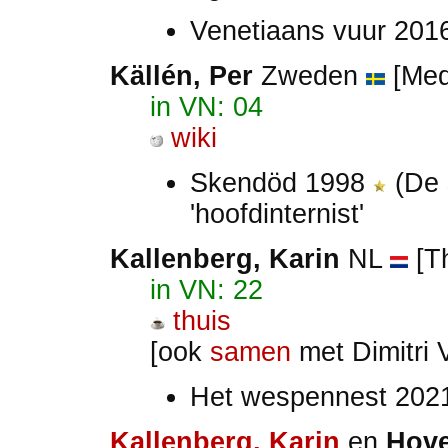
Venetiaans vuur 20
Källén, Per
Zweden
[Medi
in VN: 04
wiki
Skendöd 1998
(De 
'hoofdinternist'
Kallenberg
, Karin
NL
[Th
in VN: 22
thuis
[ook
samen
met Dimitri 
Het wespennest 20
Kallenberg, Karin
en
Hove