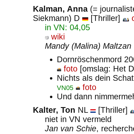
Kalman, Anna
(= journalis
Siekmann) D
[Thriller]
in VN: 04,05
wiki
Mandy (Malina) Maltzan
Dornröschenmord 2
foto
[omslag: Het D
Nichts als dein Scha
foto
VN05
Und dann nimmermeh
Kalter, Ton
NL
[Thriller]
niet in VN vermeld
Jan van Schie
, recherch