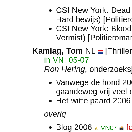
CSI New York: Dead 
Hard bewijs) [Politi
CSI New York: Blood
Vermist) [Politieroma
Kamlag, Tom
NL
[Thrille
in VN: 05-07
Ron Hering
, onderzoeksj
Vanwege de hond 2
gaandeweg vrij veel 
Het witte paard 200
overig
Blog 2006
f
VN07