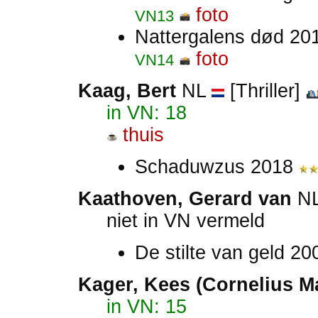
foto
VN13
Nattergalens død 2
foto
VN14
Kaag, Bert
NL
[Thriller]
in VN: 18
thuis
Schaduwzus 2018
Kaathoven, Gerard van
N
niet in VN vermeld
De stilte van geld 2
Kager, Kees (Cornelius Ma
in VN: 15