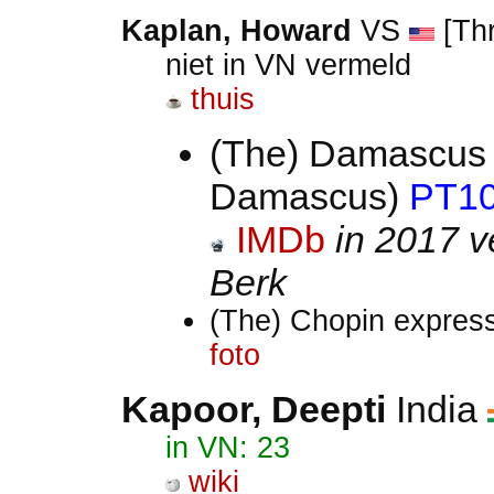
Kaplan, Howard
VS
[Thr
niet in VN vermeld
thuis
(The) Damascus 
Damascus)
PT1
IMDb
in 2017 v
Berk
(The) Chopin expres
foto
Kapoor, Deepti
India
in VN: 23
wiki