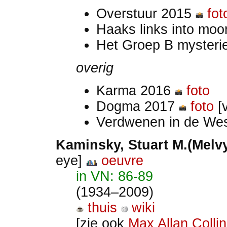
Overstuur 2015
fot
Haaks links into mo
Het Groep B mysteri
overig
Karma 2016
foto
Dogma 2017
foto
[v
Verdwenen in de We
Kaminsky
, Stuart M.(Melv
eye]
oeuvre
in VN: 86-89
(1934–2009)
thuis
wiki
[zie ook
Max Allan Colli