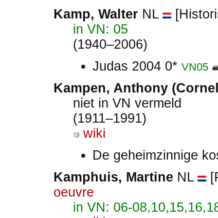
Kamp, Walter
NL
[Histori
in VN: 05
(1940–2006)
Judas 2004 0*
VN05
Kampen, Anthony (Cornel
niet in VN vermeld
(1911–1991)
wiki
De geheimzinnige ko
Kamphuis, Martine
NL
[P
oeuvre
in VN: 06-08,10,15,16,1