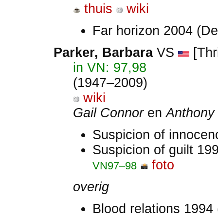
thuis
wiki
Far horizon 2004 (De
Parker, Barbara
VS
[Thri
in VN: 97,98
(1947–2009)
wiki
Gail Connor
en
Anthony
Suspicion of innocenc
Suspicion of guilt 1
foto
VN97–98
overig
Blood relations 1994