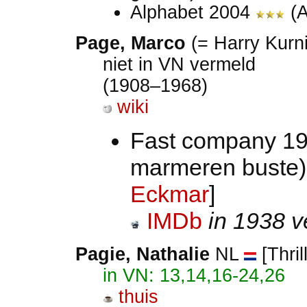
Alphabet 2004
(A
Page, Marco
(= Harry Kurn
niet in VN vermeld
(1908–1968)
wiki
Fast company 19
marmeren buste
Eckmar
]
IMDb
in 1938 v
Pagie, Nathalie
NL
[Thril
in VN: 13,14,16-24,26
thuis