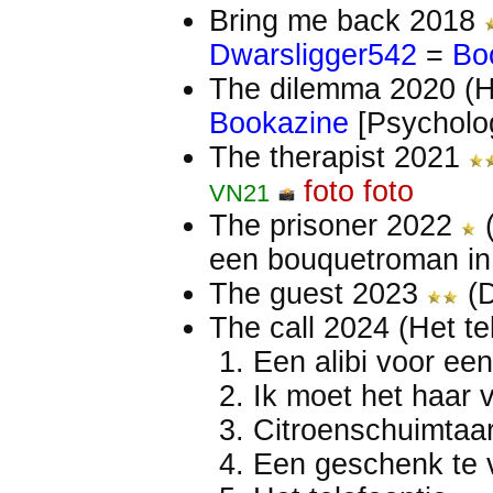
Bring me back 2018
Dwarsligger542
=
Bo
The dilemma 2020 (
Bookazine
[Psycholog
The therapist 2021
foto
foto
VN21
The prisoner 2022
een bouquetroman in t
The guest 2023
(D
The call 2024 (Het te
Een alibi voor een 
Ik moet het haar v
Citroenschuimtaar
Een geschenk te 