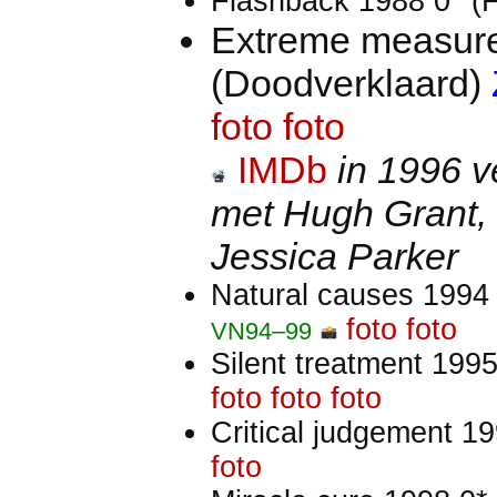
Flashback 1988 0* (
Extreme measure
(Doodverklaard)
foto
foto
IMDb
in 1996 v
met Hugh Grant
Jessica Parker
Natural causes 199
foto
foto
VN94–99
Silent treatment 199
foto
foto
foto
Critical judgement 1
foto