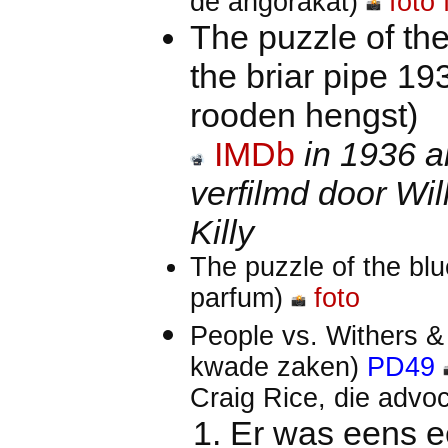
de angorakat)
foto
The puzzle of the
the briar pipe 19
rooden hengst)
IMDb
in 1936 a
verfilmd door Wi
Killy
The puzzle of the bl
parfum)
foto
People vs. Withers 
kwade zaken)
PD49
Craig Rice, die advo
Er was eens e