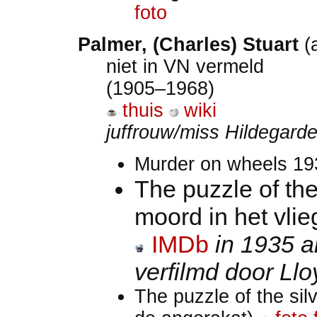
foto
Palmer, (Charles) Stuart
(
niet in VN vermeld
(1905–1968)
thuis
wiki
juffrouw/miss Hildegard
Murder on wheels 193
The puzzle of th
moord in het vlie
IMDb
in 1935 
verfilmd door Ll
The puzzle of the sil