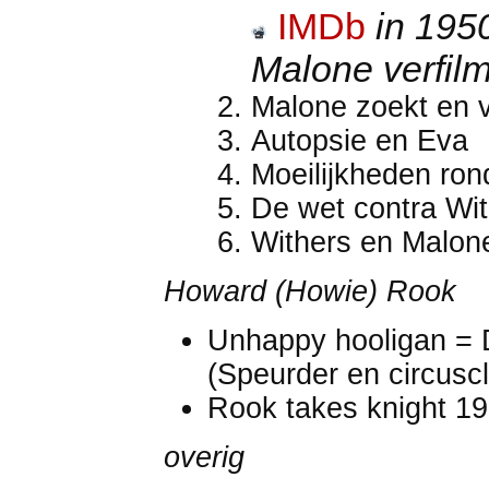
IMDb
in 195
Malone verfil
Malone zoekt en v
Autopsie en Eva
Moeilijkheden ron
De wet contra Wi
Withers en Malone
Howard (Howie) Rook
Unhappy hooligan = D
(Speurder en circus
Rook takes knight 1
overig