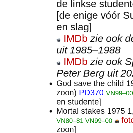
de linkse studen
[de enige vóór 
en slag]
IMDb
zie ook d
uit 1985–1988
IMDb
zie ook S
Peter Berg uit 2
God save the child 
zoon)
PD370
VN99–00
en studente]
Mortal stakes 1975 1
fot
VN80–81 VN99–00
zoon]