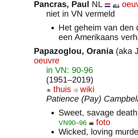
Pancras, Paul
NL
oeu
niet in VN vermeld
Het geheim van den 
een Amerikaans verh
Papazoglou, Orania
(aka 
oeuvre
in VN: 90-96
(1951–2019)
thuis
wiki
Patience (Pay) Campbe
Sweet, savage deat
foto
VN90–96
Wicked, loving murd