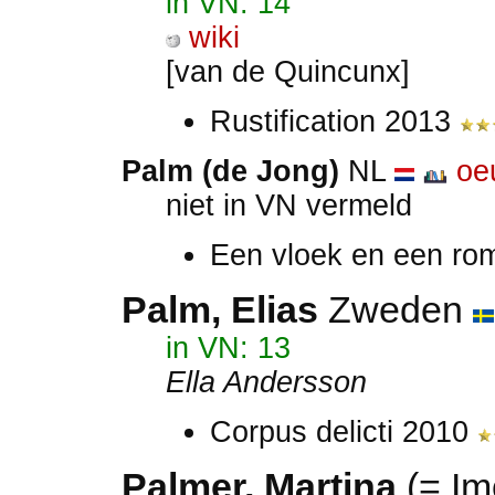
in VN: 14
wiki
[van de Quincunx]
Rustification 2013
Palm (de Jong)
NL
oe
niet in VN vermeld
Een vloek en een rom
Palm, Elias
Zweden
in VN: 13
Ella Andersson
Corpus delicti 2010
Palmer
, Martina
(= Im