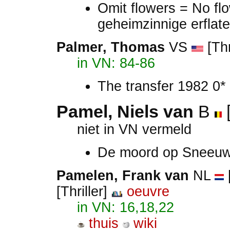
Omit flowers = No fl
geheimzinnige erflate
Palmer, Thomas
VS
[Thr
in VN: 84-86
The transfer 1982 0*
Pamel, Niels van
B
[
niet in VN vermeld
De moord op Sneeuw
Pamelen, Frank van
NL
[
[Thriller]
oeuvre
in VN: 16,18,22
thuis
wiki