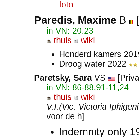
foto
Paredis, Maxime
B
[
in VN: 20,23
thuis
wiki
Honderd kamers 20
Droog water 2022
Paretsky, Sara
VS
[Priva
in VN: 86-88,91-11,24
thuis
wiki
V.I.(Vic, Victoria Iphige
voor de h]
Indemnity only 