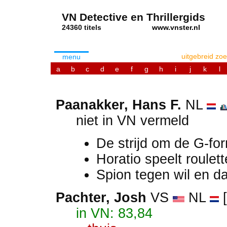
VN Detective en Thrillergids
24360 titels
www.vnster.nl
uitgebreid zo
menu
a
b
c
d
e
f
g
h
i
j
k
l
Paanakker, Hans F.
NL
niet in VN vermeld
De strijd om de G-fo
Horatio speelt roulet
Spion tegen wil en 
Pachter
, Josh
VS
NL
[
in VN: 83,84