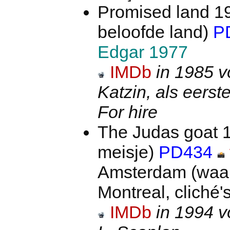
Promised land 1
beloofde land)
P
Edgar 1977
IMDb
in 1985 v
Katzin, als eerst
For hire
The Judas goat 
meisje)
PD434
Amsterdam (waar
Montreal, cliché's
IMDb
in 1994 v