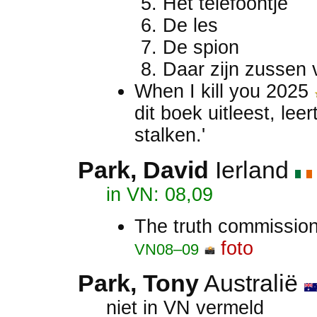
Het telefoontje
De les
De spion
Daar zijn zussen 
When I kill you 2025
dit boek uitleest, lee
stalken.'
Park, David
Ierland
in VN: 08,09
The truth commissio
foto
VN08–09
Park, Tony
Australië
niet in VN vermeld