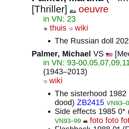
[Thriller]
oeuvre
in VN: 23
thuis
wiki
The Russian doll 20
Palmer
, Michael
VS
[Medi
in VN: 93-00,05,07,09,1
(1943–2013)
wiki
The sisterhood 1982 
dood)
ZB2415
VN93–0
Side effects 1985 0*
foto
foto
fo
VN93–99