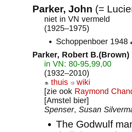
Parker, John
(= Luci
niet in VN vermeld
(1925–1975)
Schoppenboer 1948
Parker
, Robert B.(Brown)
in VN: 80-95,99,00
(1932–2010)
thuis
wiki
[zie ook
Raymond Chand
[Amstel bier]
Spenser
,
Susan Silverm
The Godwulf man