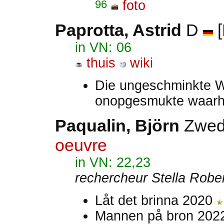
96
foto
Paprotta, Astrid
D
[
in VN: 06
thuis
wiki
Die ungeschminkte 
onopgesmukte waarh
Paqualin, Björn
Zwe
oeuvre
in VN: 22,23
rechercheur Stella Robe
Låt det brinna 2020
Mannen på bron 20