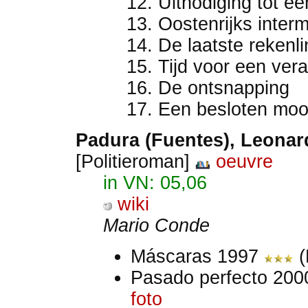
Uitnodiging tot e
Oostenrijks inter
De laatste rekenli
Tijd voor een ver
De ontsnapping
Een besloten moo
Padura (Fuentes), Leonard
[Politieroman]
oeuvre
in VN: 05,06
wiki
Mario Conde
Máscaras 1997
(
Pasado perfecto 20
foto