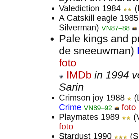
Valediction 1984
(
A Catskill eagle 198
Silverman)
VN87–88
Pale kings and 
de sneeuwman)
foto
IMDb
in 1994 v
Sarin
Crimson joy 1988
(
Crime
foto
VN89–92
Playmates 1989
(V
foto
Stardust 1990
(S