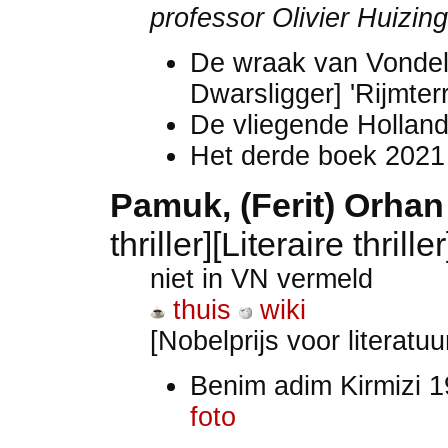
professor Olivier Huizin
De wraak van Vonde
Dwarsligger] 'Rijmterr
De vliegende Hollan
Het derde boek 202
Pamuk, (Ferit) Orhan
thriller][Literaire thrille
niet in VN vermeld
thuis
wiki
[Nobelprijs voor literatu
Benim adim Kirmizi 1
foto