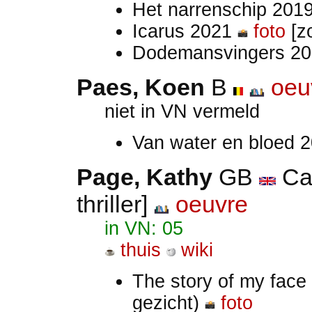
Het narrenschip 201
Icarus 2021
foto
[z
Dodemansvingers 2
Paes, Koen
B
oeu
niet in VN vermeld
Van water en bloed 
Page, Kathy
GB
Ca
thriller]
oeuvre
in VN: 05
thuis
wiki
The story of my face
gezicht)
foto