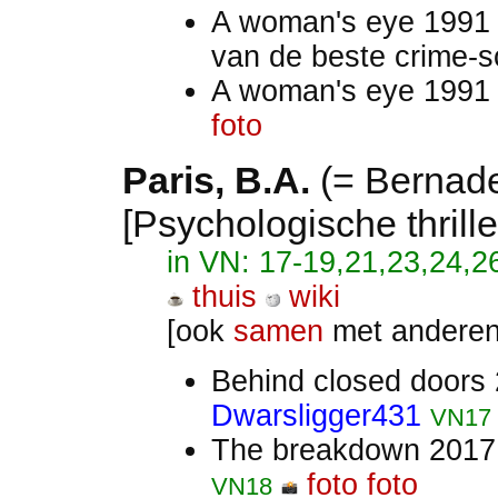
A woman's eye 1991 (
van de beste crime-sc
A woman's eye 1991 (
foto
Paris
, B.A.
(= Bernad
[Psychologische thriller
in VN: 17-19,21,23,24,2
thuis
wiki
[ook
samen
met anderen
Behind closed doors
Dwarsligger431
VN17
The breakdown 201
foto
foto
VN18