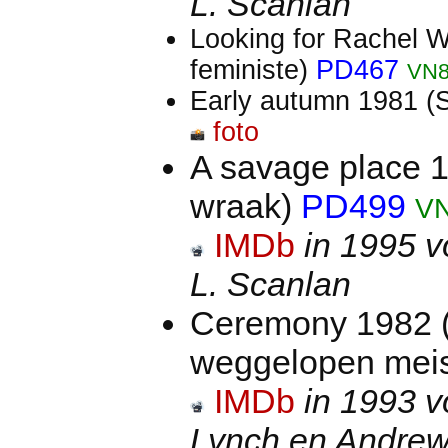
L. Scanlan
Looking for Rachel 
feministe)
PD467
VN
Early autumn 1981 (
foto
A savage place 
wraak)
PD499
V
IMDb
in 1995 v
L. Scanlan
Ceremony 1982 (
weggelopen mei
IMDb
in 1993 v
Lynch en Andrew