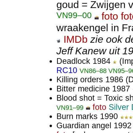
goud = Zwijgen 
VN99–00
foto
fo
wraakengel in Fr
IMDb
zie ook d
Jeff Kanew uit 1
Deadlock 1984
(Im
RC10
VN86–88 VN95–9
Killing orders 1986 (
Bitter medicine 1987
Blood shot = Toxic 
foto
Silver
VN91–99
Burn marks 1990
Guardian angel 199