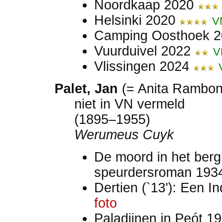
Noordkaap 2020
Helsinki 2020
V
Camping Oosthoek 
Vuurduivel 2022
V
Vlissingen 2024
Palet, Jan
(= Anita Rambon
niet in VN vermeld
(1895–1955)
Werumeus Cuyk
De moord in het berg
speurdersroman 19
Dertien (`13'): Een 
foto
Paladijnen in Peót 1