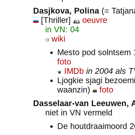
Dasjkova, Polina
(= Tatjan
[Thriller]
oeuvre
in VN: 04
wiki
Mesto pod solntsem
foto
IMDb
in 2004 als T
Ljogkie sjagi bezoem
waanzin)
foto
Dasselaar-van Leeuwen, A
niet in VN vermeld
De houtdraaimoord 