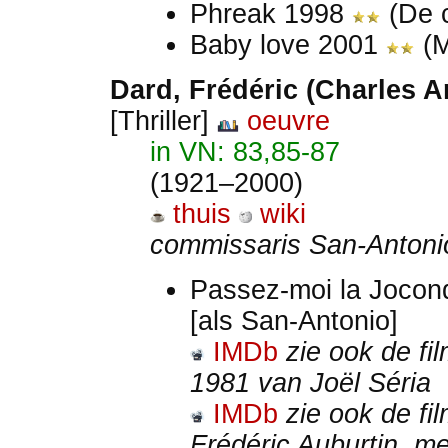
Phreak 1998
(De 
Baby love 2001
(M
Dard, Frédéric (Charles A
[Thriller]
oeuvre
in VN: 83,85-87
(1921–2000)
thuis
wiki
commissaris San-Antoni
Passez-moi la Jocon
[als San-Antonio]
IMDb
zie ook de fi
1981 van Joël Séria
IMDb
zie ook de fi
Frédéric Auburtin, m