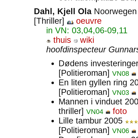
Dahl, Kjell Ola
Noorwege
[Thriller]
oeuvre
in VN: 03,04,06-09,11
thuis
wiki
hoofdinspecteur Gunnar
Dødens investeringe
[Politieroman]
VN08
En liten gyllen ring 
[Politieroman]
VN03
Mannen i vinduet 20
thriller]
foto
VN04
Lille tambur 2005
[Politieroman]
VN06