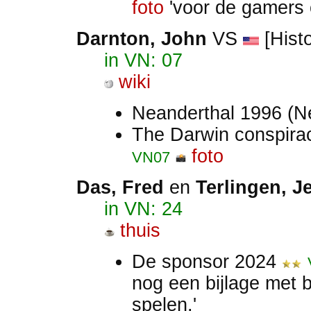
foto
'voor de gamers 
Darnton, John
VS
[Histo
in VN: 07
wiki
Neanderthal 1996 (N
The Darwin conspir
foto
VN07
Das, Fred
en
Terlingen, J
in VN: 24
thuis
De sponsor 2024
nog een bijlage met 
spelen.'