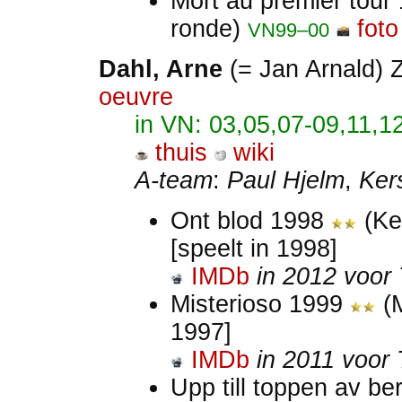
Mort au premier tour
ronde)
foto
VN99–00
Dahl, Arne
(= Jan Arnald)
oeuvre
in VN: 03,05,07-09,11,1
thuis
wiki
A-team
:
Paul Hjelm
,
Ker
Ont blod 1998
(Ken
[speelt in 1998]
IMDb
in 2012 voor
Misterioso 1999
(M
1997]
IMDb
in 2011 voor 
Upp till toppen av b