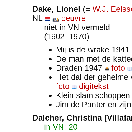
Dake
, Lionel
(=
W.J. Eels
NL
oeuvre
niet in VN vermeld
(1902–1970)
Mij is de wrake 1941
De man met de katt
Draden 1947
foto
Het dal der geheime 
foto
digitekst
Klein slam schoppen
Jim de Panter en zijn
Dalcher, Christina (Villafa
in VN: 20