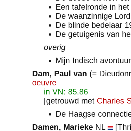
Een tafelronde in het
De waanzinnige Lor
De blinde bedelaar 
De getuigenis van h
overig
Mijn Indisch avontuu
Dam
, Paul van
(= Dieudon
oeuvre
in VN: 85,86
[getrouwd met
Charles S
De Haagse connecti
Damen, Marieke
NL
[Thri