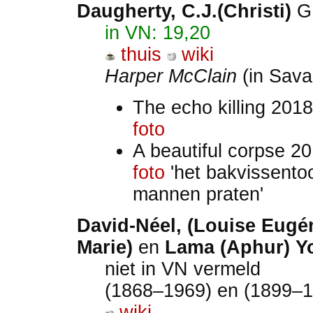
Daugherty, C.J.(Christi)
G
in VN: 19,20
thuis
wiki
Harper McClain
(in Sava
The echo killing 201
foto
A beautiful corpse 2
foto
'het bakvissento
mannen praten'
David-Néel, (Louise Eugé
Marie)
en
Lama (Aphur) 
niet in VN vermeld
(1868–1969) en (1899–1
wiki