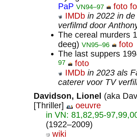
PaP
foto
fo
VN94–97
IMDb
in 2022 in de
verfilmd door Anthon
The cereal murders 1
deeg)
foto
VN95–96
The last suppers 199
97
foto
IMDb
in 2023 als F
caterer voor TV verfi
Davidson, Lionel
(aka Dav
[Thriller]
oeuvre
in VN: 81,82,95-97,99,0
(1922–2009)
wiki