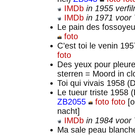
IMDb
in 1955 verf
IMDb
in 1971 voor 
Le pain des fossoyeu
foto
C'est toi le venin 195
foto
Des yeux pour pleur
sterren = Moord in c
Toi qui vivais 1958 
Le tueur triste 1958
ZB2055
foto
foto
[o
nacht]
IMDb
in 1984 voor
Ma sale peau blanch