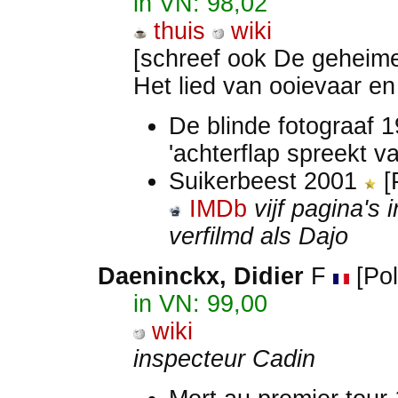
in VN: 98,02
thuis
wiki
[schreef ook De geheime
Het lied van ooievaar en
De blinde fotograaf 
'achterflap spreekt 
Suikerbeest 2001
[
IMDb
vijf pagina's
verfilmd als Dajo
Daeninckx, Didier
F
[Pol
in VN: 99,00
wiki
inspecteur Cadin