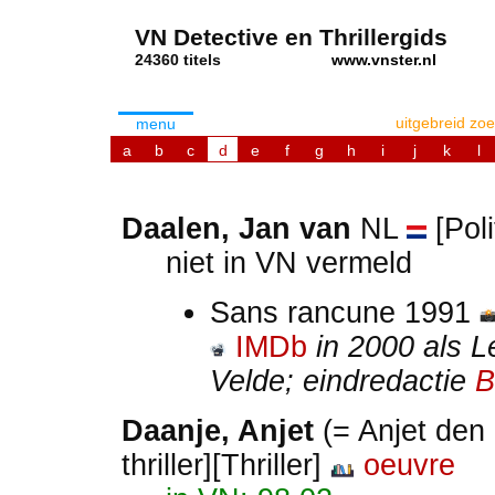
VN Detective en Thrillergids
24360 titels
www.vnster.nl
uitgebreid zo
menu
a
b
c
d
e
f
g
h
i
j
k
l
Daalen, Jan van
NL
[Pol
niet in VN vermeld
Sans rancune 1991
IMDb
in 2000 als L
Velde; eindredactie
B
Daanje, Anjet
(= Anjet den
thriller][Thriller]
oeuvre