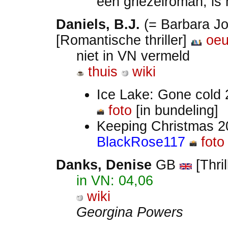
een griezelroman, is
Daniels, B.J.
(= Barbara J
[Romantische thriller]
oeu
niet in VN vermeld
thuis
wiki
Ice Lake: Gone cold 
foto
[in bundeling]
Keeping Christmas 20
BlackRose117
foto
Danks, Denise
GB
[Thril
in VN: 04,06
wiki
Georgina Powers