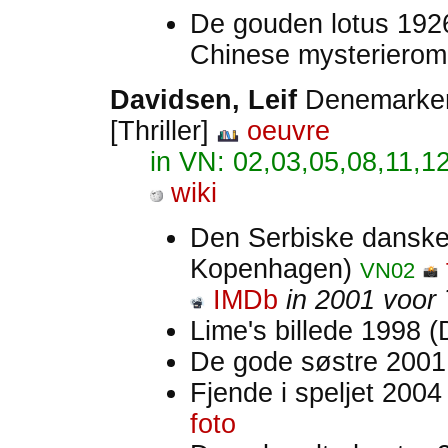
De gouden lotus 19
Chinese mysterierom
Davidsen, Leif
Denemark
[Thriller]
oeuvre
in VN: 02,03,05,08,11,1
wiki
Den Serbiske dansk
Kopenhagen)
VN02
IMDb
in 2001 voor
Lime's billede 1998 
De gode søstre 200
Fjende i speljet 200
foto