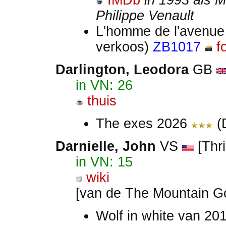
IMDb
in 1993 als M
Philippe Venault
L'homme de l'avenue
verkoos)
ZB1017
f
Darlington, Leodora
GB
in VN: 26
thuis
The exes 2026
(
Darnielle, John
VS
[Thri
in VN: 15
wiki
[van de The Mountain G
Wolf in white van 20