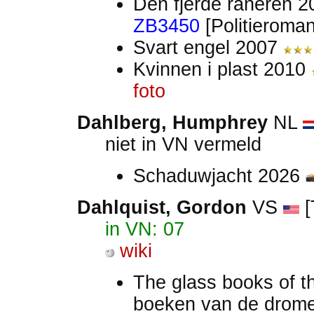
Den fjerde raneren 
ZB3450
[Politieroma
Svart engel 2007
Kvinnen i plast 2010
foto
Dahlberg, Humphrey
NL
niet in VN vermeld
Schaduwjacht 2026
Dahlquist, Gordon
VS
[
in VN: 07
wiki
The glass books of 
boeken van de drom