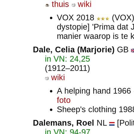
thuis
wiki
VOX 2018
(VOX
dystopie] 'Prima dat
manier waarop is te k
Dale, Celia (Marjorie)
GB
in VN: 24,25
(1912–2011)
wiki
A helping hand 1966
foto
Sheep's clothing 19
Dalemans, Roel
NL
[Poli
in VN: 94-97