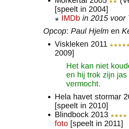
Mörkertal 2005
(V
[speelt in 2004]
IMDb
in 2015 voor 
Opcop
:
Paul Hjelm
en
K
Viskleken 2011
2009]
Het kan niet kou
en hij trok zijn ja
vermocht.
Hela havet stormar 
[speelt in 2010]
Blindbock 2013
foto
[speelt in 2011]