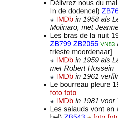
Délivrez nous du mal
In de dodencel)
ZB7
IMDb
in 1958 als 
Molinaro, met Jeann
Les bras de la nuit 1
ZB799
ZB2055
VN83
trieste moordenaar]
IMDb
in 1959 als L
met Robert Hossein
IMDb
in 1961 verf
Le bourreau pleure 1
foto
foto
IMDb
in 1981 voor 
Les salauds vont en 
hel)
ZB543
foto
fot