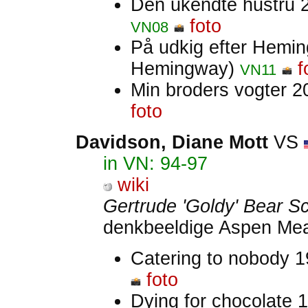
Den ukendte hustru
foto
VN08
På udkig efter Hem
Hemingway)
f
VN11
Min broders vogter 
foto
Davidson, Diane Mott
VS
in VN: 94-97
wiki
Gertrude 'Goldy' Bear S
denkbeeldige Aspen Me
Catering to nobody 1
foto
Dying for chocolate