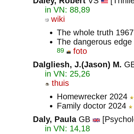
Daley, Robert
VS
[Thrill
in VN: 88,89
wiki
The whole truth 196
The dangerous edge
89
foto
Dalgliesh, J.(Jason) M.
G
in VN: 25,26
thuis
Homewrecker 2024
Family doctor 2024
Daly, Paula
GB
[Psycholo
in VN: 14,18