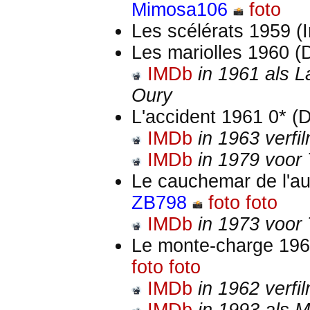
Mimosa106
foto
Les scélérats 1959 (I
Les mariolles 1960 
IMDb
in 1961 als 
Oury
L'accident 1961 0* (
IMDb
in 1963 verfi
IMDb
in 1979 voor 
Le cauchemar de l'au
ZB798
foto
foto
IMDb
in 1973 voor 
Le monte-charge 196
foto
foto
IMDb
in 1962 verfi